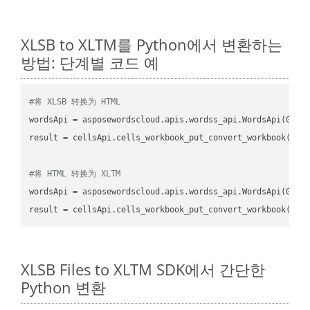
XLSB to XLTM를 Python에서 변환하는
방법: 단계별 코드 예
#将 XLSB 转换为 HTML
wordsApi
 = asposewordscloud.apis.wordss_api.WordsApi(GetC
result
 = cellsApi.cells_workbook_put_convert_workbook(fil
#将 HTML 转换为 XLTM
wordsApi
 = asposewordscloud.apis.wordss_api.WordsApi(GetC
result
 = cellsApi.cells_workbook_put_convert_workbook(fil
XLSB Files to XLTM SDK에서 간단한
Python 변환