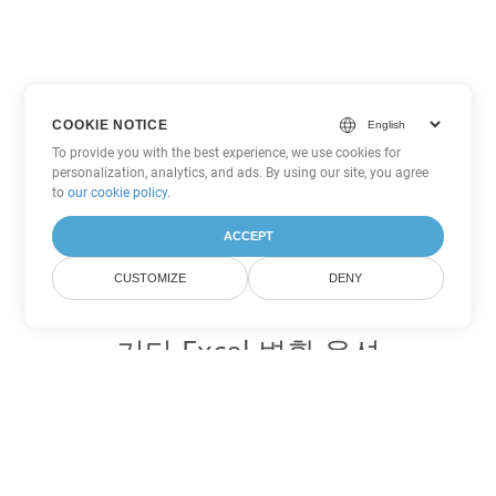
COOKIE NOTICE
To provide you with the best experience, we use cookies for
personalization, analytics, and ads. By using our site, you agree
to
our cookie policy
.
ACCEPT
CUSTOMIZE
DENY
기타 Excel 변환 옵션
XLSB를 DOC로 변환
DOC:
Microsoft Word Binary Format