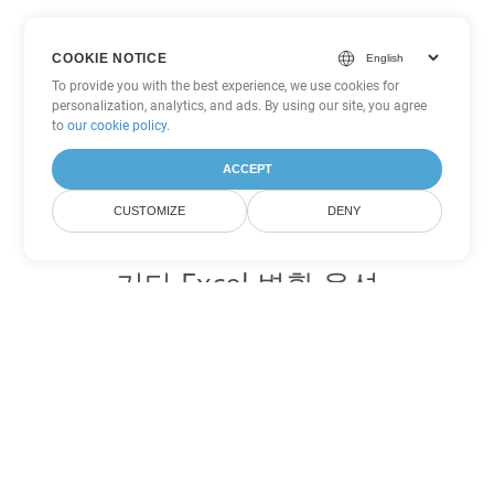
COOKIE NOTICE
To provide you with the best experience, we use cookies for
personalization, analytics, and ads. By using our site, you agree
to
our cookie policy
.
ACCEPT
CUSTOMIZE
DENY
기타 Excel 변환 옵션
XLSB를 DOC로 변환
DOC:
Microsoft Word Binary Format
XLSB를 DOT로 변환
DOT:
Microsoft Word Template Files