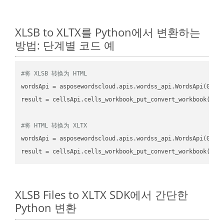
XLSB to XLTX를 Python에서 변환하는
방법: 단계별 코드 예
#将 XLSB 转换为 HTML
wordsApi
 = asposewordscloud.apis.wordss_api.WordsApi(GetC
result
 = cellsApi.cells_workbook_put_convert_workbook(fil
#将 HTML 转换为 XLTX
wordsApi
 = asposewordscloud.apis.wordss_api.WordsApi(GetC
result
 = cellsApi.cells_workbook_put_convert_workbook(fil
XLSB Files to XLTX SDK에서 간단한
Python 변환