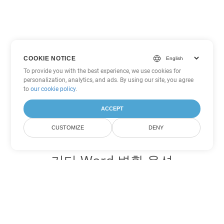
COOKIE NOTICE
To provide you with the best experience, we use cookies for
personalization, analytics, and ads. By using our site, you agree
to
our cookie policy
.
ACCEPT
CUSTOMIZE
DENY
기타 Word 변환 옵션
DOCX를 DOC로 변환
DOC:
Microsoft Word Binary Format