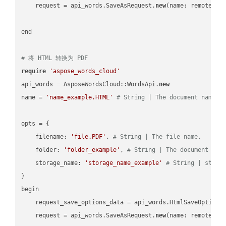
    request = api_words.SaveAsRequest.
new
(name: remote_nam
end

# 将 HTML 转换为 PDF
require
'aspose_words_cloud'
api_words = AsposeWordsCloud::WordsApi.
new
name = 
'name_example.HTML'
# String | The document name.
opts = { 

    filename: 
'file.PDF'
, 
# String | The file name.
    folder: 
'folder_example'
, 
# String | The document fol
    storage_name: 
'storage_name_example'
# String | stora
}

begin

    request_save_options_data = api_words.HtmlSaveOptions
    request = api_words.SaveAsRequest.
new
(name: remote_nam