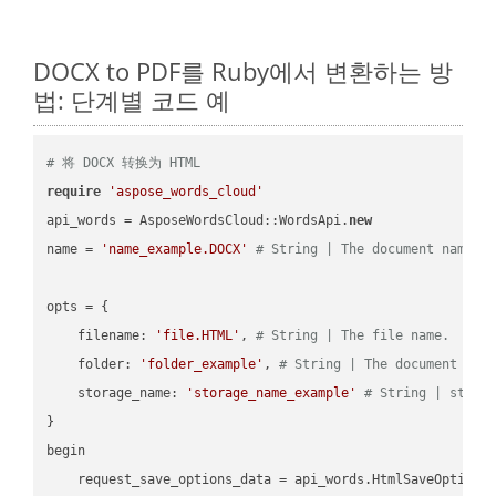
DOCX to PDF를 Ruby에서 변환하는 방
법: 단계별 코드 예
# 将 DOCX 转换为 HTML
require
'aspose_words_cloud'
api_words = AsposeWordsCloud::WordsApi.
new
name = 
'name_example.DOCX'
# String | The document name.
opts = { 

    filename: 
'file.HTML'
, 
# String | The file name.
    folder: 
'folder_example'
, 
# String | The document fol
    storage_name: 
'storage_name_example'
# String | stora
}

begin

    request_save_options_data = api_words.HtmlSaveOptions