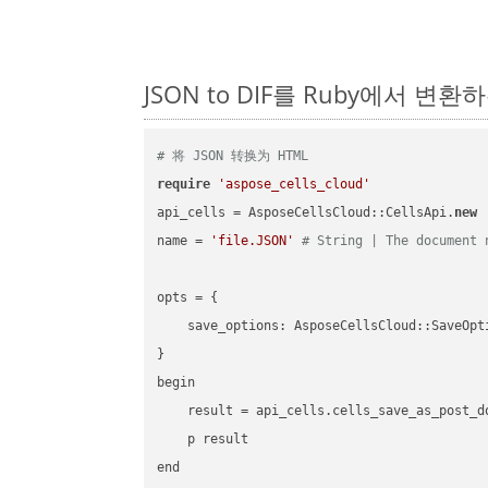
JSON to DIF를 Ruby에서 변
# 将 JSON 转换为 HTML
require
'aspose_cells_cloud'
api_cells = AsposeCellsCloud::CellsApi.
new
name = 
'file.JSON'
# String | The document 
opts = { 

    save_options: AsposeCellsCloud::SaveOpt
}

begin

    result = api_cells.cells_save_as_post_d
    p result

end
