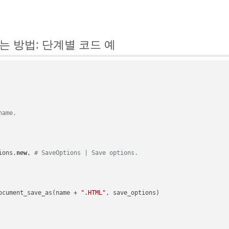
환하는 방법: 단계별 코드 예
name.
ions.
new
, 
# SaveOptions | Save options.
ocument_save_as(name + 
".HTML"
, save_options)
