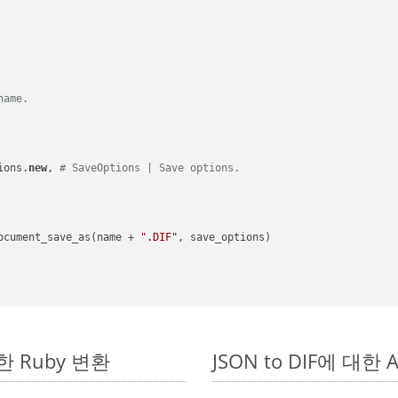
name.
ions.
new
, 
# SaveOptions | Save options.
ocument_save_as(name + 
".DIF"
, save_options)

단한 Ruby 변환
JSON to DIF에 대한 A