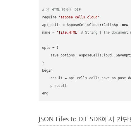
# 将 HTML 转换为 DIF
require
'aspose_cells_cloud'
api_cells = AsposeCellsCloud::CellsApi.
new
name = 
'file.HTML'
# String | The document 
opts = { 

    save_options: AsposeCellsCloud::SaveOpt
}

begin

    result = api_cells.cells_save_as_post_d
    p result

JSON Files to DIF SDK에서 간