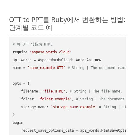
OTT to PPT를 Ruby에서 변환하는 방법:
단계별 코드 예
# 将 OTT 转换为 HTML
require
'aspose_words_cloud'
api_words = AsposeWordsCloud::WordsApi.
new
name = 
'name_example.OTT'
# String | The document name.
opts = { 

    filename: 
'file.HTML'
, 
# String | The file name.
    folder: 
'folder_example'
, 
# String | The document fol
    storage_name: 
'storage_name_example'
# String | stora
}

begin

    request_save_options_data = api_words.HtmlSaveOptions