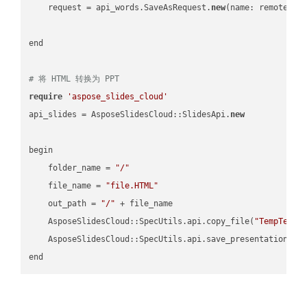
    request = api_words.SaveAsRequest.
new
(name: remote_nam
end

# 将 HTML 转换为 PPT
require
'aspose_slides_cloud'
api_slides = AsposeSlidesCloud::SlidesApi.
new
begin

    folder_name = 
"/"
    file_name = 
"file.HTML"
    out_path = 
"/"
 + file_name

    AsposeSlidesCloud::SpecUtils.api.copy_file(
"TempTests
    AsposeSlidesCloud::SpecUtils.api.save_presentation(fi