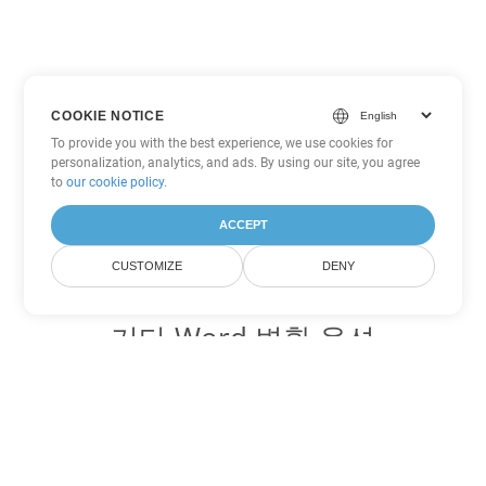
COOKIE NOTICE
To provide you with the best experience, we use cookies for
personalization, analytics, and ads. By using our site, you agree
to
our cookie policy
.
ACCEPT
CUSTOMIZE
DENY
기타 Word 변환 옵션
OTT를 DOC로 변환
DOC:
Microsoft Word Binary Format
OTT를 DOT로 변환