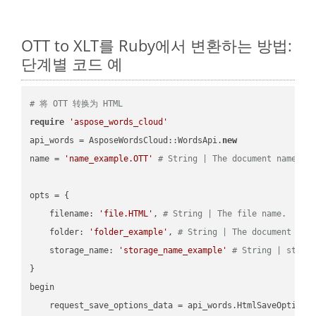
OTT to XLT를 Ruby에서 변환하는 방법:
단계별 코드 예
# 将 OTT 转换为 HTML
require
'aspose_words_cloud'
api_words = AsposeWordsCloud::WordsApi.
new
name = 
'name_example.OTT'
# String | The document name.
opts = { 

    filename: 
'file.HTML'
, 
# String | The file name.
    folder: 
'folder_example'
, 
# String | The document fol
    storage_name: 
'storage_name_example'
# String | stora
}

begin

    request_save_options_data = api_words.HtmlSaveOptions