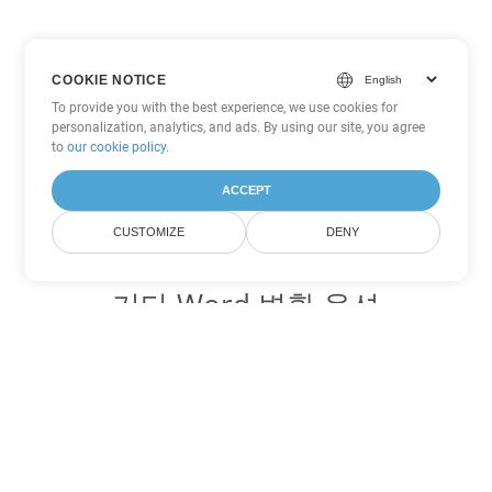
COOKIE NOTICE
To provide you with the best experience, we use cookies for
personalization, analytics, and ads. By using our site, you agree
to
our cookie policy
.
ACCEPT
CUSTOMIZE
DENY
기타 Word 변환 옵션
OTT를 DOC로 변환
DOC:
Microsoft Word Binary Format
OTT를 DOT로 변환
DOT:
Microsoft Word Template Files