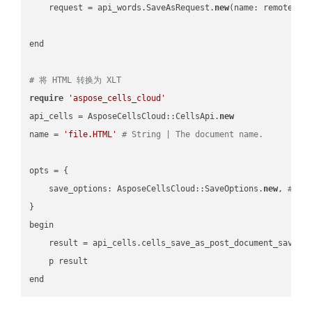
    request = api_words.SaveAsRequest.
new
(name: remote_nam
end

# 将 HTML 转换为 XLT
require
'aspose_cells_cloud'
api_cells = AsposeCellsCloud::CellsApi.
new
name = 
'file.HTML'
# String | The document name.
opts = { 

    save_options: AsposeCellsCloud::SaveOptions.
new
, 
# Sa
}

begin

    result = api_cells.cells_save_as_post_document_save_a
    p result
