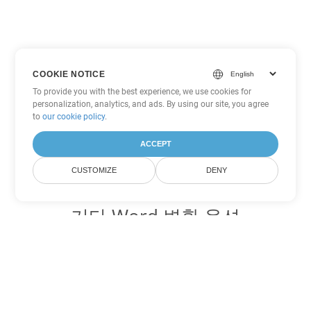
COOKIE NOTICE
To provide you with the best experience, we use cookies for
personalization, analytics, and ads. By using our site, you agree
to
our cookie policy
.
ACCEPT
CUSTOMIZE
DENY
기타 Word 변환 옵션
PDF를 DOC로 변환
DOC:
Microsoft Word Binary Format
PDF를 DOT로 변환