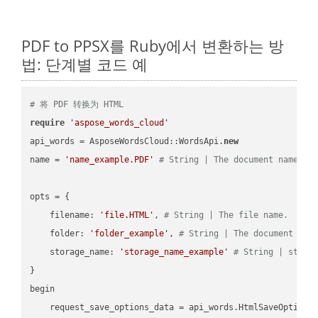
PDF to PPSX를 Ruby에서 변환하는 방
법: 단계별 코드 예
# 将 PDF 转换为 HTML
require
'aspose_words_cloud'
api_words = AsposeWordsCloud::WordsApi.
new
name = 
'name_example.PDF'
# String | The document name.
opts = { 

    filename: 
'file.HTML'
, 
# String | The file name.
    folder: 
'folder_example'
, 
# String | The document fol
    storage_name: 
'storage_name_example'
# String | stora
}

begin

    request_save_options_data = api_words.HtmlSaveOptions