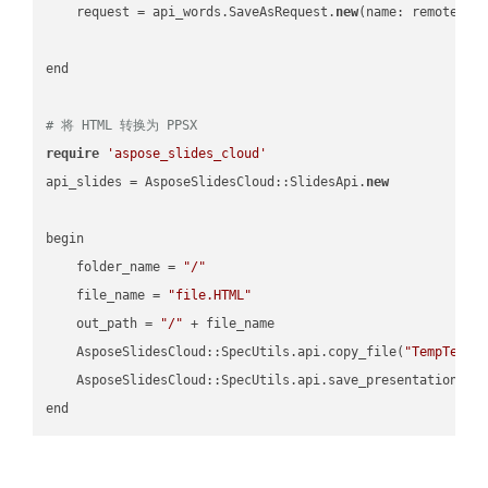
    request = api_words.SaveAsRequest.
new
(name: remote_nam
end

# 将 HTML 转换为 PPSX
require
'aspose_slides_cloud'
api_slides = AsposeSlidesCloud::SlidesApi.
new
begin

    folder_name = 
"/"
    file_name = 
"file.HTML"
    out_path = 
"/"
 + file_name

    AsposeSlidesCloud::SpecUtils.api.copy_file(
"TempTests
    AsposeSlidesCloud::SpecUtils.api.save_presentation(fi