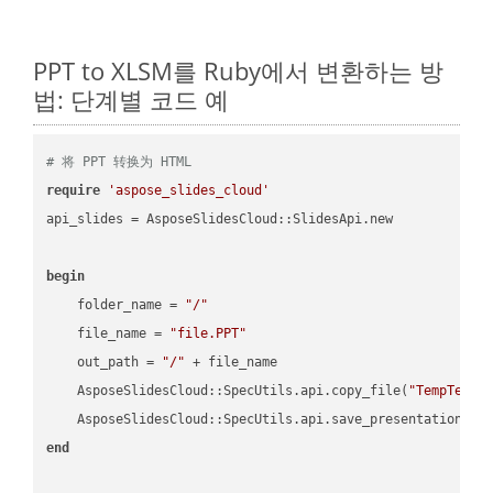
PPT to XLSM를 Ruby에서 변환하는 방
법: 단계별 코드 예
# 将 PPT 转换为 HTML
require
'aspose_slides_cloud'
api_slides = AsposeSlidesCloud::SlidesApi.new

begin
    folder_name = 
"/"
    file_name = 
"file.PPT"
    out_path = 
"/"
 + file_name

    AsposeSlidesCloud::SpecUtils.api.copy_file(
"TempTests
    AsposeSlidesCloud::SpecUtils.api.save_presentation(fi
end