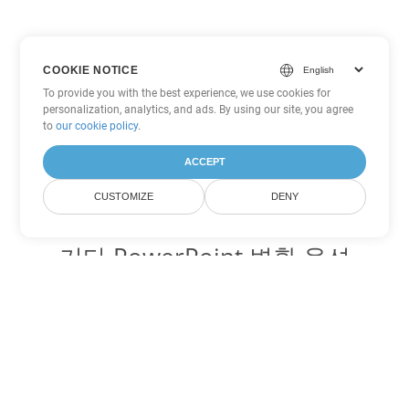
COOKIE NOTICE
To provide you with the best experience, we use cookies for
personalization, analytics, and ads. By using our site, you agree
to
our cookie policy
.
ACCEPT
CUSTOMIZE
DENY
기타 PowerPoint 변환 옵션
PPT를 DOC로 변환
DOC:
Microsoft Word Binary Format
PPT를 DOT로 변환
DOT:
Microsoft Word Template Files