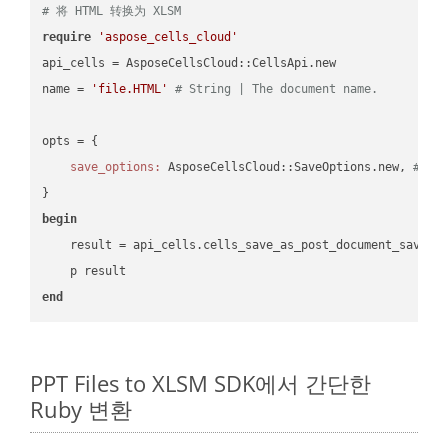
# 将 HTML 转换为 XLSM
require
'aspose_cells_cloud'
api_cells = AsposeCellsCloud::CellsApi.new

name = 
'file.HTML'
# String | The document name.
opts = { 

save_options:
 AsposeCellsCloud::SaveOptions.new, 
# Sa
begin
    result = api_cells.cells_save_as_post_document_save_a
end
PPT Files to XLSM SDK에서 간단한
Ruby 변환