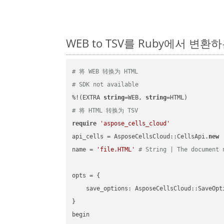
WEB to TSV를 Ruby에서 변환
# 将 WEB 转换为 HTML
# SDK not available
%!(EXTRA 
string
=WEB, 
string
# 将 HTML 转换为 TSV
require
'aspose_cells_cloud'
api_cells = AsposeCellsCloud::CellsApi.
new
name = 
'file.HTML'
# String | The document 
opts = { 

    save_options: AsposeCellsCloud::SaveOpt
}

begin
