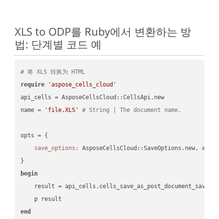
XLS to ODP를 Ruby에서 변환하는 방
법: 단계별 코드 예
# 将 XLS 转换为 HTML
require
'aspose_cells_cloud'
api_cells = AsposeCellsCloud::CellsApi.new

name = 
'file.XLS'
# String | The document name.
opts = { 

save_options:
 AsposeCellsCloud::SaveOptions.new, 
# Sa
begin
    result = api_cells.cells_save_as_post_document_save_a
end