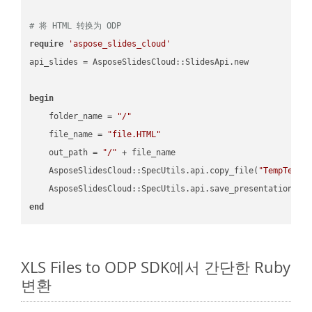
# 将 HTML 转换为 ODP
require
'aspose_slides_cloud'
api_slides = AsposeSlidesCloud::SlidesApi.new

begin
    folder_name = 
"/"
    file_name = 
"file.HTML"
    out_path = 
"/"
 + file_name

    AsposeSlidesCloud::SpecUtils.api.copy_file(
"TempTests
    AsposeSlidesCloud::SpecUtils.api.save_presentation(fi
end
XLS Files to ODP SDK에서 간단한 Ruby
변환