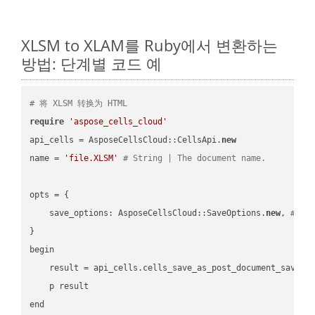
XLSM to XLAM를 Ruby에서 변환하는
방법: 단계별 코드 예
# 将 XLSM 转换为 HTML
require
'aspose_cells_cloud'
api_cells = AsposeCellsCloud::CellsApi.
new
name = 
'file.XLSM'
# String | The document name.
opts = { 

    save_options: AsposeCellsCloud::SaveOptions.
new
, 
# Sa
}

begin

    result = api_cells.cells_save_as_post_document_save_a
    p result

end
