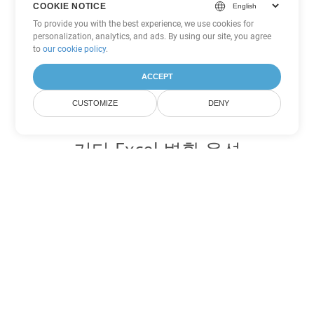
COOKIE NOTICE
To provide you with the best experience, we use cookies for
personalization, analytics, and ads. By using our site, you agree
to
our cookie policy
.
ACCEPT
CUSTOMIZE
DENY
기타 Excel 변환 옵션
XLSM를 DOC로 변환
DOC:
Microsoft Word Binary Format
XLSM를 DOT로 변환
DOT:
Microsoft Word Template Files
XLSM를 DOCX로 변환