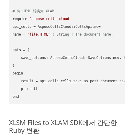
# 将 HTML 转换为 XLAM
require
'aspose_cells_cloud'
api_cells = AsposeCellsCloud::CellsApi.
new
name = 
'file.HTML'
# String | The document name.
opts = { 

    save_options: AsposeCellsCloud::SaveOptions.
new
, 
# Sa
}

begin

    result = api_cells.cells_save_as_post_document_save_a
    p result

XLSM Files to XLAM SDK에서 간단한
Ruby 변환