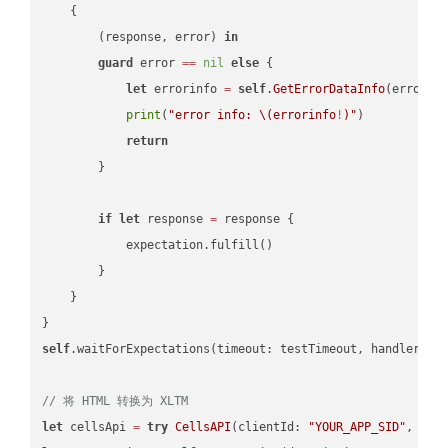
    {

        (response, error) 
in
guard
 error 
==
nil
else
 {

let
 errorinfo 
=
self
.
GetErrorDataInfo
(error: 
print
(
"error info: 
\(errorinfo
!
)
"
)

return
        }

if
let
 response 
=
 response {

            expectation.fulfill()

        }

    }

self
.waitForExpectations(timeout: testTimeout, handler: 
n
// 将 HTML 转换为 XLTM
let
 cellsApi 
=
try
CellsAPI
(clientId: 
"YOUR_APP_SID"
, cli