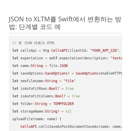
JSON to XLTM를 Swift에서 변환하는 방
법: 단계별 코드 예
// 将 JSON 转换为 HTML
let
 cellsApi 
=
try
CellsAPI
(clientId: 
"YOUR_APP_SID"
, cli
let
 expectation 
=
self
.expectation(description: 
"testcell
let
 name:
String
=
 file.
JSON
let
 saveOptions:
SaveOptions
? 
=
SaveOptions
(enableHTTPComp
let
 newfilename:
String
=
"file"
let
 isAutoFitRows:
Bool
? 
=
true
let
 isAutoFitColumns:
Bool
? 
=
true
let
 folder:
String
=
TEMPFOLDER
let
 storageName:
String
? 
=
nil
uploadFile(name: name) {

CellsAPI
.cellsSaveAsPostDocumentSaveAs(name: name, sav