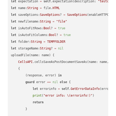
let
 expectation 
=
self
.expectation(description: 
"testcell
let
 name:
String
=
 file.
HTML
let
 saveOptions:
SaveOptions
? 
=
SaveOptions
(enableHTTPComp
let
 newfilename:
String
=
"file"
let
 isAutoFitRows:
Bool
? 
=
true
let
 isAutoFitColumns:
Bool
? 
=
true
let
 folder:
String
=
TEMPFOLDER
let
 storageName:
String
? 
=
nil
uploadFile(name: name) {

CellsAPI
.cellsSaveAsPostDocumentSaveAs(name: name, sav
    {

        (response, error) 
in
guard
 error 
==
nil
else
 {

let
 errorinfo 
=
self
.
GetErrorDataInfo
(error: 
print
(
"error info: 
\(errorinfo
!
)
"
)

return
        }
