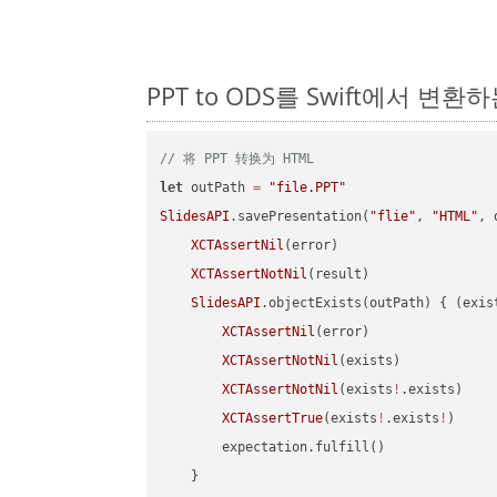
PPT to ODS를 Swift에서 변
// 将 PPT 转换为 HTML
let
 outPath 
=
"file.PPT"
SlidesAPI
.savePresentation(
"flie"
, 
"HTML"
, 
XCTAssertNil
(error)

XCTAssertNotNil
(result)

SlidesAPI
.objectExists(outPath) { (exis
XCTAssertNil
(error)

XCTAssertNotNil
(exists)

XCTAssertNotNil
(exists
!
.exists)

XCTAssertTrue
(exists
!
.exists
!
)

        expectation.fulfill()

    }
