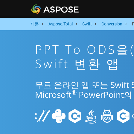
제품
Aspose.Total
Swift
Conversion
PPT To ODS
Swift 변환 앱
무료 온라인 앱 또는 Swift
®
Microsoft
PowerPoin