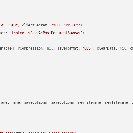
_APP_SID"
, clientSecret: 
"YOUR_APP_KEY"
ion: 
"testcellsSaveAsPostDocumentSaveAs"
enableHTTPCompression: 
nil
, saveFormat: 
"ODS"
, clearData: 
nil
, c
name: name, saveOptions: saveOptions, newfilename: newfilename, 