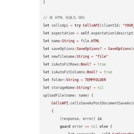
}

// 将 HTML 转换为 ODS
let
 cellsApi 
=
try
CellsAPI
(clientId: 
"YOUR
let
 expectation 
=
self
.expectation(descript
let
 name:
String
=
 file.
HTML
let
 saveOptions:
SaveOptions
? 
=
SaveOptions
(
let
 newfilename:
String
=
"file"
let
 isAutoFitRows:
Bool
? 
=
true
let
 isAutoFitColumns:
Bool
? 
=
true
let
 folder:
String
=
TEMPFOLDER
let
 storageName:
String
? 
=
nil
uploadFile(name: name) {

CellsAPI
.cellsSaveAsPostDocumentSaveAs(
    {

        (response, error) 
in
guard
 error 
==
nil
else
 {
