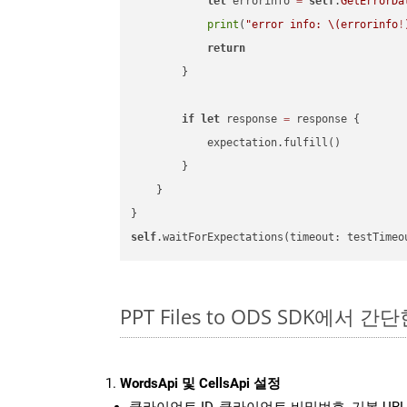
let
 errorinfo 
=
self
.
GetErrorDa
print
(
"error info: 
\(errorinfo
!
return
        }

if
let
 response 
=
 response {

            expectation.fulfill()

        }

    }

self
.waitForExpectations(timeout: testTimeo
PPT Files to ODS SDK에서 간단
WordsApi 및 CellsApi 설정
클라이언트 ID, 클라이언트 비밀번호, 기본 URL