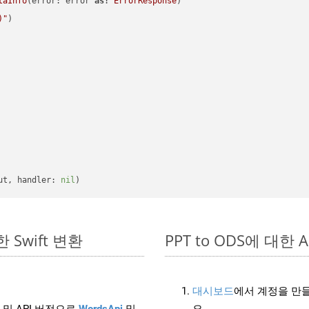
taInfo
(error: error 
as!
ErrorResponse
)

)
"
)

ut, handler: 
nil
한 Swift 변환
PPT to ODS에 대한 A
대시보드
에서 계정을 만들
 및 API 버전으로
WordsApi
및
요.