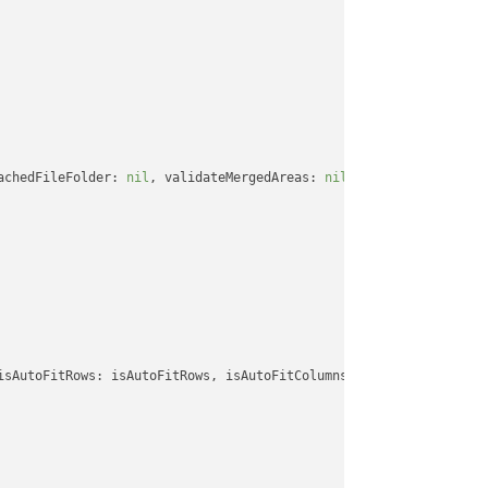
achedFileFolder: 
nil
, validateMergedAreas: 
nil
, refreshChartCach
isAutoFitRows: isAutoFitRows, isAutoFitColumns: isAutoFitColumns,