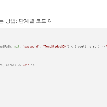
환하는 방법: 단계별 코드 예
outPath, 
nil
, 
"password"
, 
"TempSlidesSDK"
) { (result, error) -> 
ts, error) -> 
Void
in