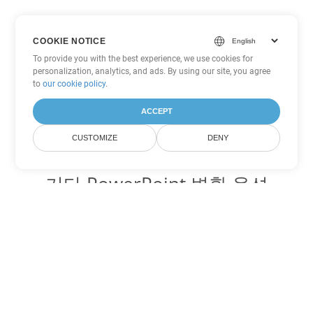
COOKIE NOTICE
To provide you with the best experience, we use cookies for
personalization, analytics, and ads. By using our site, you agree
to
our cookie policy
.
ACCEPT
CUSTOMIZE
DENY
기타 PowerPoint 변환 옵션
PPT를 DOC로 변환
DOC:
Microsoft Word Binary Format
PPT를 DOT로 변환
DOT:
Microsoft Word Template Files