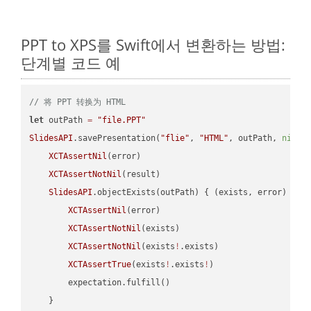
PPT to XPS를 Swift에서 변환하는 방법:
단계별 코드 예
// 将 PPT 转换为 HTML
let
 outPath 
=
"file.PPT"
SlidesAPI
.savePresentation(
"flie"
, 
"HTML"
, outPath, 
nil
, 
XCTAssertNil
(error)

XCTAssertNotNil
(result)

SlidesAPI
.objectExists(outPath) { (exists, error) -> 
XCTAssertNil
(error)

XCTAssertNotNil
(exists)

XCTAssertNotNil
(exists
!
.exists)

XCTAssertTrue
(exists
!
.exists
!
)

        expectation.fulfill()

    }
