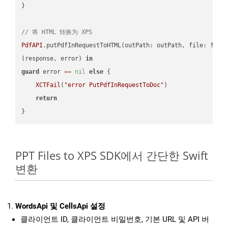
}

// 将 HTML 转换为 XPS
PdfAPI
.putPdfInRequestToHTML(outPath: outPath, file: file
(response, error) 
in
guard
 error 
==
nil
else
 {

XCTFail
(
"error PutPdfInRequestToDoc"
)

return
PPT Files to XPS SDK에서 간단한 Swift
변환
WordsApi 및 CellsApi 설정
클라이언트 ID, 클라이언트 비밀번호, 기본 URL 및 API 버