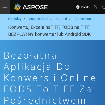
Polski
Toggle navigation
Produkty
Aspose.Total
Android
Conversion
Konwertuj Excela naTIFF, FODS na TIFF
BEZPŁATNY konwerter lub Android SDK
Bezpłatna
Aplikacja Do
Konwersji Online
FODS To TIFF Za
Pośrednictwem