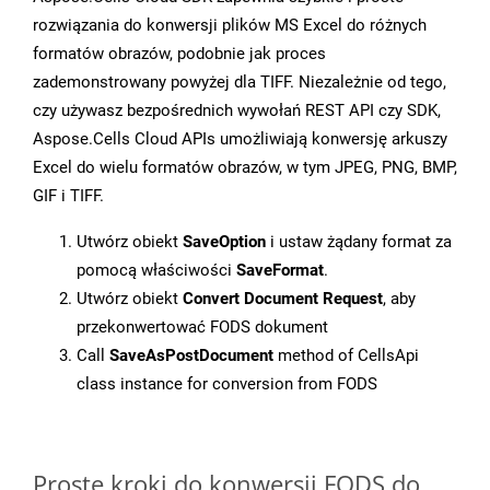
rozwiązania do konwersji plików MS Excel do różnych
formatów obrazów, podobnie jak proces
zademonstrowany powyżej dla TIFF. Niezależnie od tego,
czy używasz bezpośrednich wywołań REST API czy SDK,
Aspose.Cells Cloud APIs umożliwiają konwersję arkuszy
Excel do wielu formatów obrazów, w tym JPEG, PNG, BMP,
GIF i TIFF.
Utwórz obiekt
SaveOption
i ustaw żądany format za
pomocą właściwości
SaveFormat
.
Utwórz obiekt
Convert Document Request
, aby
przekonwertować FODS dokument
Call
SaveAsPostDocument
method of CellsApi
class instance for conversion from FODS
Proste kroki do konwersji FODS do