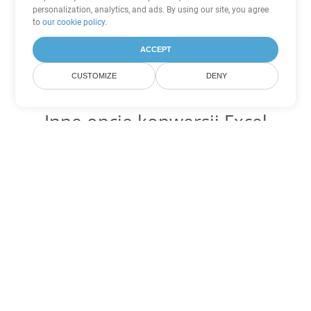
personalization, analytics, and ads. By using our site, you agree
to
our cookie policy
.
ACCEPT
CUSTOMIZE
DENY
Inne opcje konwersji Excel
Konwertuj FODS na DOC
DOC:
Microsoft Word Binary Format
Konwertuj FODS na DOT
DOT:
Microsoft Word Template Files
Konwertuj FODS na DOCX
DOCX:
Office 2007+ Word Document