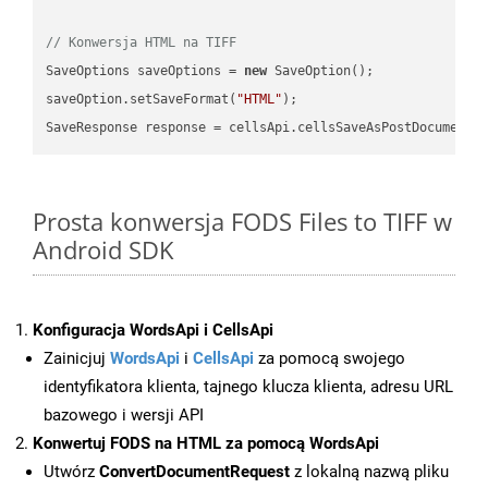
// Konwersja HTML na TIFF
SaveOptions saveOptions = 
new
 SaveOption();

saveOption.setSaveFormat(
"HTML"
);

SaveResponse response = cellsApi.cellsSaveAsPostDocumentS
Prosta konwersja FODS Files to TIFF w
Android SDK
Konfiguracja WordsApi i CellsApi
Zainicjuj
WordsApi
i
CellsApi
za pomocą swojego
identyfikatora klienta, tajnego klucza klienta, adresu URL
bazowego i wersji API
Konwertuj FODS na HTML za pomocą WordsApi
Utwórz
ConvertDocumentRequest
z lokalną nazwą pliku