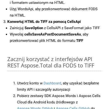
i formatem ustawionym na HTML.
Użyj WordsApi, aby przekonwertować dokument FODS
na HTML.
Konwertuj HTML do TIFF za pomocą CellsApi
Zainicjuj
SaveOption
z CellsAPI z SaveFormat jako TIFF
Wywołaj
cellsSaveAsPostDocumentSaveAs
, aby
przekonwertować plik HTML do formatu
TIFF
Zacznij korzystać z interfejsów API
REST Aspose.Total dla FODS to TIFF
Utwórz konto w
Dashboard
, aby uzyskać bezpłatne
limity API i szczegóły autoryzacji
Pobierz zestawy SDK Aspose.Words i Aspose.Cells
Cloud dla Android kodu źródłowego z
Aspose.Words GitHub
i
Aspose.Cells GitHub
do