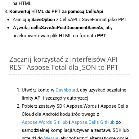
na HTML.
Konwertuj HTML do PPT za pomocą CellsApi
Zainicjuj
SaveOption
z CellsAPI z SaveFormat jako PPT
Wywołaj
cellsSaveAsPostDocumentSaveAs
, aby
przekonwertować plik HTML do formatu
PPT
Zacznij korzystać z interfejsów API
REST Aspose.Total dla JSON to PPT
Utwórz konto w
Dashboard
, aby uzyskać bezpłatne
limity API i szczegóły autoryzacji
Pobierz zestawy SDK Aspose.Words i Aspose.Cells
Cloud dla Android kodu źródłowego z
Aspose.Words GitHub
i
Aspose.Cells GitHub
do
samodzielnej kompilacji/używania zestawu SDK lub
przejdź do
Wersje
, aby zobaczyć alternatywne opcje