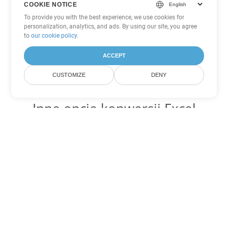
COOKIE NOTICE
To provide you with the best experience, we use cookies for
personalization, analytics, and ads. By using our site, you agree
to
our cookie policy
.
ACCEPT
CUSTOMIZE
DENY
Inne opcje konwersji Excel
Konwertuj JSON na DOC
DOC:
Microsoft Word Binary Format
Konwertuj JSON na DOT
DOT:
Microsoft Word Template Files
Konwertuj JSON na DOCX