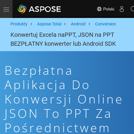
Polski
Toggle navigation
Produkty
Aspose.Total
Android
Conversion
Konwertuj Excela naPPT, JSON na PPT
BEZPŁATNY konwerter lub Android SDK
Bezpłatna
Aplikacja Do
Konwersji Online
JSON To PPT Za
Pośrednictwem