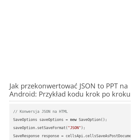
Jak przekonwertować JSON to PPT na
Android: Przykład kodu krok po kroku
// Konwersja JSON na HTML
SaveOptions saveOptions = 
new
 SaveOption();

saveOption.setSaveFormat(
"JSON"
);

SaveResponse response = cellsApi.cellsSaveAsPostDocumentS