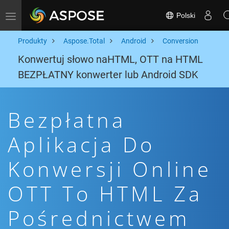
Polski
Toggle navigation
Produkty
Aspose.Total
Android
Conversion
Konwertuj słowo naHTML, OTT na HTML
BEZPŁATNY konwerter lub Android SDK
Bezpłatna
Aplikacja Do
Konwersji Online
OTT To HTML Za
Pośrednictwem