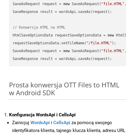
SaveAsRequest request = 
new
 SaveAsRequest(
"file.HTML"
,req
SaveResponse result = wordsApi.saveAs(request);

// Konwersja HTML na HTML
HtmlSaveOptionsData requestSaveOptionsData = 
new
 HtmlSaveO
requestSaveOptionsData.setFileName(
"/file.HTML"
);

SaveAsRequest request = 
new
 SaveAsRequest(
"file.HTML"
,req
Prosta konwersja OTT Files to HTML
w Android SDK
Konfiguracja WordsApi i CellsApi
Zainicjuj
WordsApi
i
CellsApi
za pomocą swojego
identyfikatora klienta, tajnego klucza klienta, adresu URL