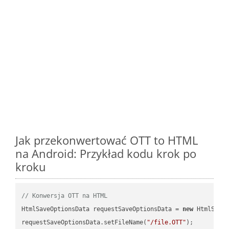
Jak przekonwertować OTT to HTML
na Android: Przykład kodu krok po
kroku
// Konwersja OTT na HTML
HtmlSaveOptionsData requestSaveOptionsData = 
new
 HtmlSaveO
requestSaveOptionsData.setFileName(
"/file.OTT"
);
