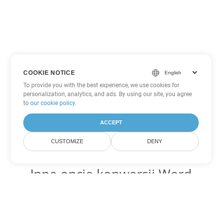
COOKIE NOTICE
To provide you with the best experience, we use cookies for
personalization, analytics, and ads. By using our site, you agree
to
our cookie policy
.
ACCEPT
CUSTOMIZE
DENY
Inne opcje konwersji Word
Konwertuj OTT na DOC
DOC:
Microsoft Word Binary Format