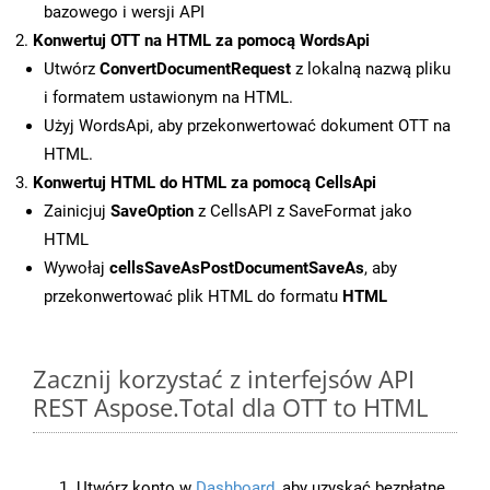
bazowego i wersji API
Konwertuj OTT na HTML za pomocą WordsApi
Utwórz
ConvertDocumentRequest
z lokalną nazwą pliku
i formatem ustawionym na HTML.
Użyj WordsApi, aby przekonwertować dokument OTT na
HTML.
Konwertuj HTML do HTML za pomocą CellsApi
Zainicjuj
SaveOption
z CellsAPI z SaveFormat jako
HTML
Wywołaj
cellsSaveAsPostDocumentSaveAs
, aby
przekonwertować plik HTML do formatu
HTML
Zacznij korzystać z interfejsów API
REST Aspose.Total dla OTT to HTML
Utwórz konto w
Dashboard
, aby uzyskać bezpłatne