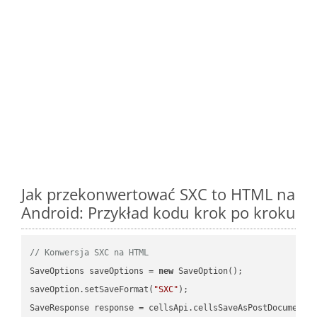
Jak przekonwertować SXC to HTML na
Android: Przykład kodu krok po kroku
// Konwersja SXC na HTML
SaveOptions saveOptions = 
new
 SaveOption();

saveOption.setSaveFormat(
"SXC"
);

SaveResponse response = cellsApi.cellsSaveAsPostDocumentS