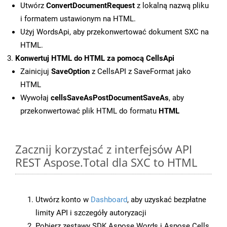
Utwórz
ConvertDocumentRequest
z lokalną nazwą pliku
i formatem ustawionym na HTML.
Użyj WordsApi, aby przekonwertować dokument SXC na
HTML.
Konwertuj HTML do HTML za pomocą CellsApi
Zainicjuj
SaveOption
z CellsAPI z SaveFormat jako
HTML
Wywołaj
cellsSaveAsPostDocumentSaveAs
, aby
przekonwertować plik HTML do formatu
HTML
Zacznij korzystać z interfejsów API
REST Aspose.Total dla SXC to HTML
Utwórz konto w
Dashboard
, aby uzyskać bezpłatne
limity API i szczegóły autoryzacji
Pobierz zestawy SDK Aspose.Words i Aspose.Cells