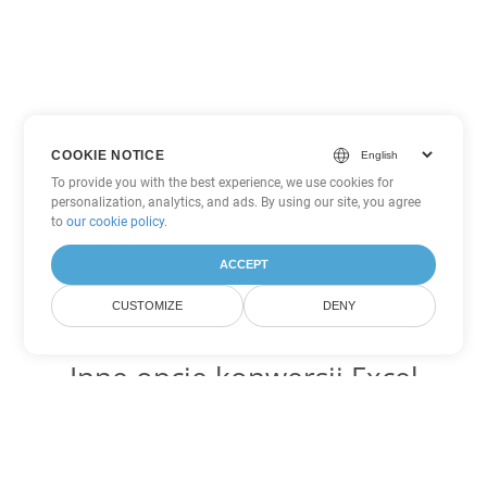
COOKIE NOTICE
To provide you with the best experience, we use cookies for
personalization, analytics, and ads. By using our site, you agree
to
our cookie policy
.
ACCEPT
CUSTOMIZE
DENY
Inne opcje konwersji Excel
Konwertuj SXC na DOC
DOC:
Microsoft Word Binary Format