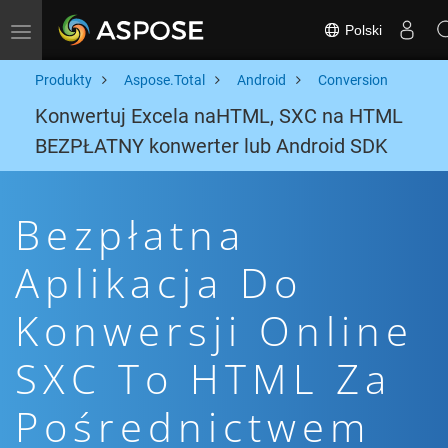
Polski
Toggle navigation
Produkty
Aspose.Total
Android
Conversion
Konwertuj Excela naHTML, SXC na HTML
BEZPŁATNY konwerter lub Android SDK
Bezpłatna
Aplikacja Do
Konwersji Online
SXC To HTML Za
Pośrednictwem