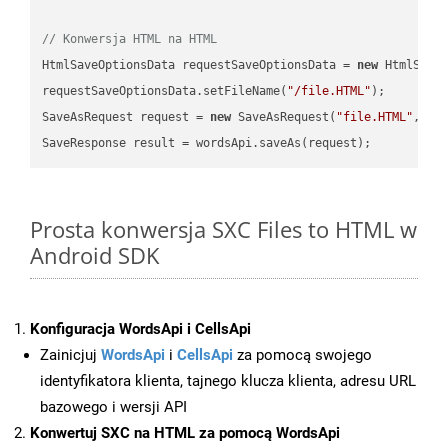
// Konwersja HTML na HTML
HtmlSaveOptionsData requestSaveOptionsData = 
new
 HtmlSaveO
requestSaveOptionsData.setFileName(
"/file.HTML"
);

SaveAsRequest request = 
new
 SaveAsRequest(
"file.HTML"
,req
Prosta konwersja SXC Files to HTML w
Android SDK
Konfiguracja WordsApi i CellsApi
Zainicjuj
WordsApi
i
CellsApi
za pomocą swojego
identyfikatora klienta, tajnego klucza klienta, adresu URL
bazowego i wersji API
Konwertuj SXC na HTML za pomocą WordsApi