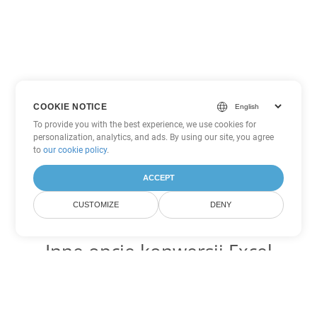
COOKIE NOTICE
To provide you with the best experience, we use cookies for
personalization, analytics, and ads. By using our site, you agree
to
our cookie policy
.
ACCEPT
CUSTOMIZE
DENY
Inne opcje konwersji Excel
Konwertuj XLSB na DOC
DOC:
Microsoft Word Binary Format