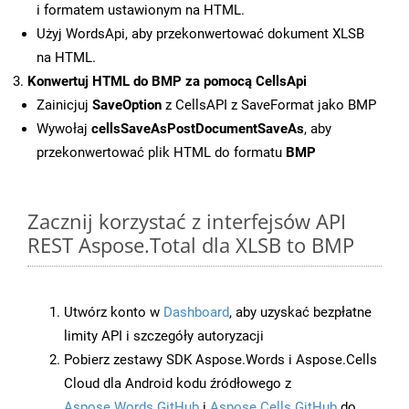
i formatem ustawionym na HTML.
Użyj WordsApi, aby przekonwertować dokument XLSB
na HTML.
Konwertuj HTML do BMP za pomocą CellsApi
Zainicjuj
SaveOption
z CellsAPI z SaveFormat jako BMP
Wywołaj
cellsSaveAsPostDocumentSaveAs
, aby
przekonwertować plik HTML do formatu
BMP
Zacznij korzystać z interfejsów API
REST Aspose.Total dla XLSB to BMP
Utwórz konto w
Dashboard
, aby uzyskać bezpłatne
limity API i szczegóły autoryzacji
Pobierz zestawy SDK Aspose.Words i Aspose.Cells
Cloud dla Android kodu źródłowego z
Aspose.Words GitHub
i
Aspose.Cells GitHub
do