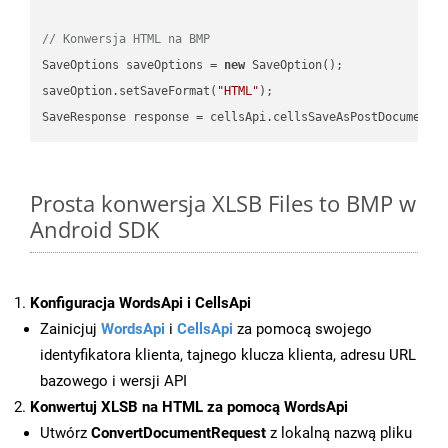
// Konwersja HTML na BMP
SaveOptions saveOptions = 
new
 SaveOption();

saveOption.setSaveFormat(
"HTML"
);

SaveResponse response = cellsApi.cellsSaveAsPostDocumentS
Prosta konwersja XLSB Files to BMP w
Android SDK
Konfiguracja WordsApi i CellsApi
Zainicjuj
WordsApi
i
CellsApi
za pomocą swojego
identyfikatora klienta, tajnego klucza klienta, adresu URL
bazowego i wersji API
Konwertuj XLSB na HTML za pomocą WordsApi
Utwórz
ConvertDocumentRequest
z lokalną nazwą pliku