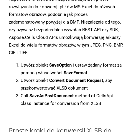
rozwiązania do konwersji plików MS Excel do różnych
formatów obrazów, podobnie jak proces
zademonstrowany powyżej dla BMP. Niezależnie od tego,
czy używasz bezpośrednich wywołań REST API czy SDK,
Aspose.Cells Cloud APIs umożliwiają konwersję arkuszy
Excel do wielu formatów obrazów, w tym JPEG, PNG, BMP,
GIF i TIFF.
Utwórz obiekt
SaveOption
i ustaw żądany format za
pomocą właściwości
SaveFormat
.
Utwórz obiekt
Convert Document Request
, aby
przekonwertować XLSB dokument
Call
SaveAsPostDocument
method of CellsApi
class instance for conversion from XLSB
Proste kroki do konwersji XLSB do