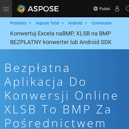
Polski
Toggle navigation
Produkty
Aspose.Total
Android
Conversion
Konwertuj Excela naBMP, XLSB na BMP
BEZPŁATNY konwerter lub Android SDK
Bezpłatna
Aplikacja Do
Konwersji Online
XLSB To BMP Za
Pośrednictwem