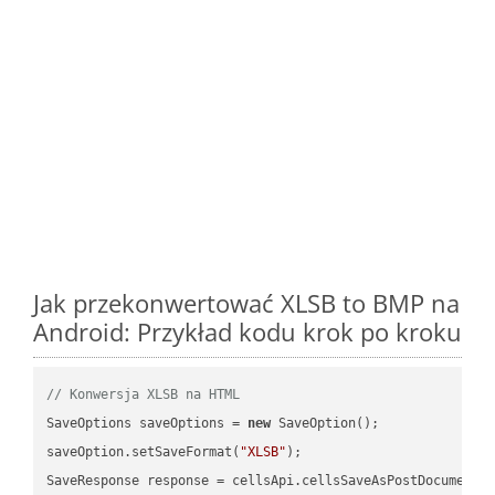
Jak przekonwertować XLSB to BMP na
Android: Przykład kodu krok po kroku
// Konwersja XLSB na HTML
SaveOptions saveOptions = 
new
 SaveOption();

saveOption.setSaveFormat(
"XLSB"
);

SaveResponse response = cellsApi.cellsSaveAsPostDocumentS