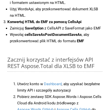
i formatem ustawionym na HTML.
Użyj WordsApi, aby przekonwertować dokument XLSB
na HTML.
Konwertuj HTML do EMF za pomocą CellsApi
Zainicjuj
SaveOption
z CellsAPI z SaveFormat jako EMF
Wywołaj
cellsSaveAsPostDocumentSaveAs
, aby
przekonwertować plik HTML do formatu
EMF
Zacznij korzystać z interfejsów API
REST Aspose.Total dla XLSB to EMF
Utwórz konto w
Dashboard
, aby uzyskać bezpłatne
limity API i szczegóły autoryzacji
Pobierz zestawy SDK Aspose.Words i Aspose.Cells
Cloud dla Android kodu źródłowego z
Aspose.Words GitHub
i
Aspose.Cells GitHub
do