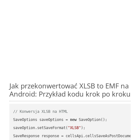
Jak przekonwertować XLSB to EMF na
Android: Przykład kodu krok po kroku
// Konwersja XLSB na HTML
SaveOptions saveOptions = 
new
 SaveOption();

saveOption.setSaveFormat(
"XLSB"
);

SaveResponse response = cellsApi.cellsSaveAsPostDocumentS