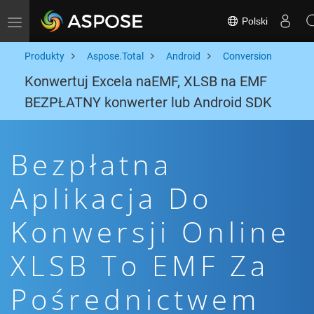
Polski
Toggle navigation
Produkty
Aspose.Total
Android
Conversion
Konwertuj Excela naEMF, XLSB na EMF
BEZPŁATNY konwerter lub Android SDK
Bezpłatna
Aplikacja Do
Konwersji Online
XLSB To EMF Za
Pośrednictwem