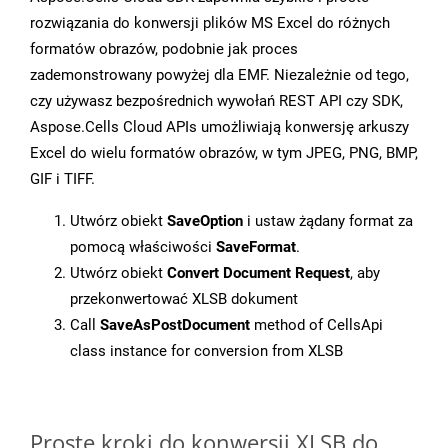
rozwiązania do konwersji plików MS Excel do różnych
formatów obrazów, podobnie jak proces
zademonstrowany powyżej dla EMF. Niezależnie od tego,
czy używasz bezpośrednich wywołań REST API czy SDK,
Aspose.Cells Cloud APIs umożliwiają konwersję arkuszy
Excel do wielu formatów obrazów, w tym JPEG, PNG, BMP,
GIF i TIFF.
Utwórz obiekt
SaveOption
i ustaw żądany format za
pomocą właściwości
SaveFormat
.
Utwórz obiekt
Convert Document Request
, aby
przekonwertować XLSB dokument
Call
SaveAsPostDocument
method of CellsApi
class instance for conversion from XLSB
Proste kroki do konwersji XLSB do