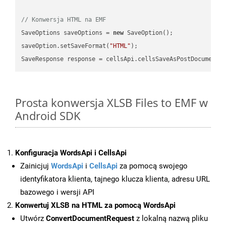
// Konwersja HTML na EMF
SaveOptions saveOptions = 
new
 SaveOption();

saveOption.setSaveFormat(
"HTML"
);

SaveResponse response = cellsApi.cellsSaveAsPostDocumentS
Prosta konwersja XLSB Files to EMF w
Android SDK
Konfiguracja WordsApi i CellsApi
Zainicjuj
WordsApi
i
CellsApi
za pomocą swojego
identyfikatora klienta, tajnego klucza klienta, adresu URL
bazowego i wersji API
Konwertuj XLSB na HTML za pomocą WordsApi
Utwórz
ConvertDocumentRequest
z lokalną nazwą pliku