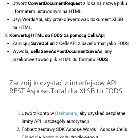
Utwórz
ConvertDocumentRequest
z lokalną nazwą pliku
i formatem ustawionym na HTML.
Użyj WordsApi, aby przekonwertować dokument XLSB
na HTML.
Konwertuj HTML do FODS za pomocą CellsApi
Zainicjuj
SaveOption
z CellsAPI z SaveFormat jako FODS
Wywołaj
cellsSaveAsPostDocumentSaveAs
, aby
przekonwertować plik HTML do formatu
FODS
Zacznij korzystać z interfejsów API
REST Aspose.Total dla XLSB to FODS
Utwórz konto w
Dashboard
, aby uzyskać bezpłatne
limity API i szczegóły autoryzacji
Pobierz zestawy SDK Aspose.Words i Aspose.Cells
Cloud dla Android kodu źródłowego z