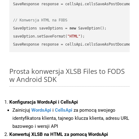
SaveResponse response = cellsApi.cellsSaveAsPostDocumentS
// Konwersja HTML na FODS
SaveOptions saveOptions = 
new
 SaveOption();

saveOption.setSaveFormat(
"HTML"
);

SaveResponse response = cellsApi.cellsSaveAsPostDocumentS
Prosta konwersja XLSB Files to FODS
w Android SDK
Konfiguracja WordsApi i CellsApi
Zainicjuj
WordsApi
i
CellsApi
za pomocą swojego
identyfikatora klienta, tajnego klucza klienta, adresu URL
bazowego i wersji API
Konwertuj XLSB na HTML za pomocą WordsApi