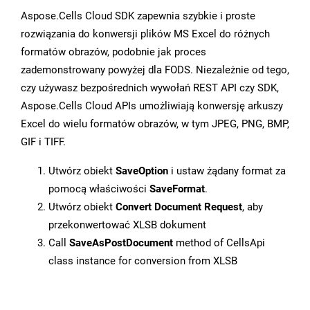
Aspose.Cells Cloud SDK zapewnia szybkie i proste
rozwiązania do konwersji plików MS Excel do różnych
formatów obrazów, podobnie jak proces
zademonstrowany powyżej dla FODS. Niezależnie od tego,
czy używasz bezpośrednich wywołań REST API czy SDK,
Aspose.Cells Cloud APIs umożliwiają konwersję arkuszy
Excel do wielu formatów obrazów, w tym JPEG, PNG, BMP,
GIF i TIFF.
Utwórz obiekt
SaveOption
i ustaw żądany format za
pomocą właściwości
SaveFormat
.
Utwórz obiekt
Convert Document Request
, aby
przekonwertować XLSB dokument
Call
SaveAsPostDocument
method of CellsApi
class instance for conversion from XLSB