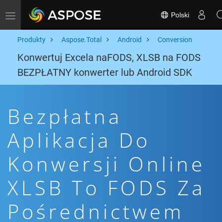
Polski
Toggle navigation
Produkty
Aspose.Total
Android
Conversion
Konwertuj Excela naFODS, XLSB na FODS
BEZPŁATNY konwerter lub Android SDK
Bezpłatna
Aplikacja Do
Konwersji Online
XLSB To FODS Za
Pośrednictwem