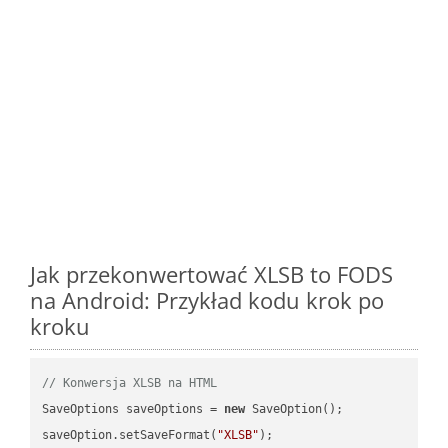
Jak przekonwertować XLSB to FODS
na Android: Przykład kodu krok po
kroku
// Konwersja XLSB na HTML
SaveOptions saveOptions = 
new
 SaveOption();

saveOption.setSaveFormat(
"XLSB"
);
