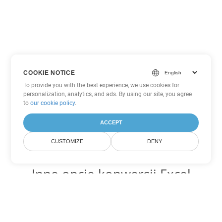
COOKIE NOTICE
To provide you with the best experience, we use cookies for
personalization, analytics, and ads. By using our site, you agree
to
our cookie policy
.
ACCEPT
CUSTOMIZE
DENY
Inne opcje konwersji Excel
Konwertuj XLSB na DOC
DOC:
Microsoft Word Binary Format