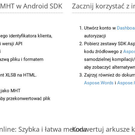
o MHT w Android SDK
Zacznij korzystać z 
Utwórz konto w
Dashboa
o identyfikatora klienta,
autoryzacji
 wersji API
Pobierz zestawy SDK Asp
i
kodu źródłowego z
Aspos
azwą pliku i formatem
samodzielnej kompilacji
aby zobaczyć alternatywn
ent XLSB na HTML.
Zajrzyj również do dokum
Aspose.Words
i
Aspose.
t jako MHT
 aby przekonwertować plik
nline: Szybka i łatwa metoda
Konwertuj arkusze k