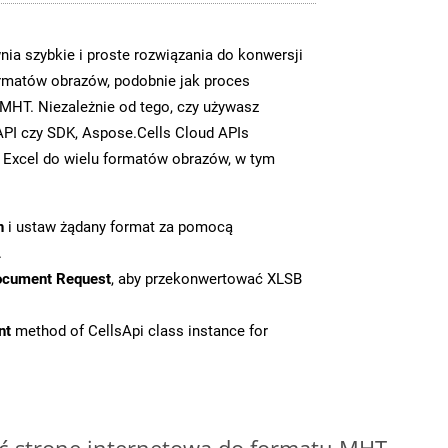
ia szybkie i proste rozwiązania do konwersji
rmatów obrazów, podobnie jak proces
HT. Niezależnie od tego, czy używasz
PI czy SDK, Aspose.Cells Cloud APIs
 Excel do wielu formatów obrazów, w tym
n
i ustaw żądany format za pomocą
.
ocument Request
, aby przekonwertować XLSB
nt
method of CellsApi class instance for
ć stronę internetową do formatu MHT