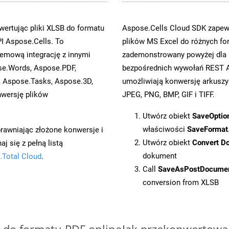
ertując pliki XLSB do formatu
Aspose.Cells Cloud SDK zapewn
I Aspose.Cells. To
plików MS Excel do różnych fo
emową integrację z innymi
zademonstrowany powyżej dla M
ose.Words, Aspose.PDF,
bezpośrednich wywołań REST A
, Aspose.Tasks, Aspose.3D,
umożliwiają konwersję arkuszy
wersję plików
JPEG, PNG, BMP, GIF i TIFF.
Utwórz obiekt
SaveOptio
właściwości
SaveFormat
prawniając złożone konwersje i
Utwórz obiekt
Convert D
 się z pełną listą
dokument
.Total Cloud
.
Call
SaveAsPostDocume
conversion from XLSB
B do formatu PDF online
Jak przekonwertowa