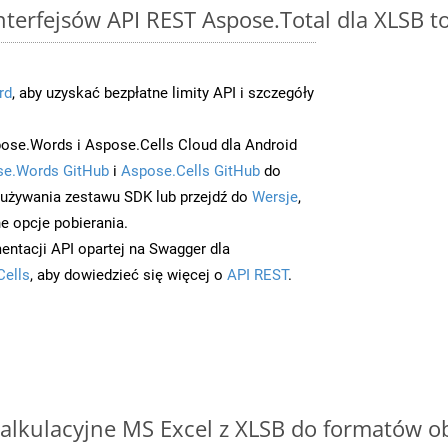
interfejsów API REST Aspose.Total dla XLSB 
rd
, aby uzyskać bezpłatne limity API i szczegóły
ose.Words i Aspose.Cells Cloud dla Android
e.Words GitHub
i
Aspose.Cells GitHub
do
/używania zestawu SDK lub przejdź do
Wersje
,
e opcje pobierania.
entacji API opartej na Swagger dla
Cells
, aby dowiedzieć się więcej o
API REST
.
alkulacyjne MS Excel z XLSB do formatów o