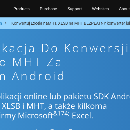
Products
Purchase
Support
Websites
About
n
Konwertuj Excela naMHT, XLSB na MHT BEZPŁATNY konwerter lu
ikacja Do Konwersji
To MHT Za
m Android
likacji online lub pakietu SDK Andr
XLSB i MHT, a także kilkoma
&174;
irmy Microsoft
Excel.