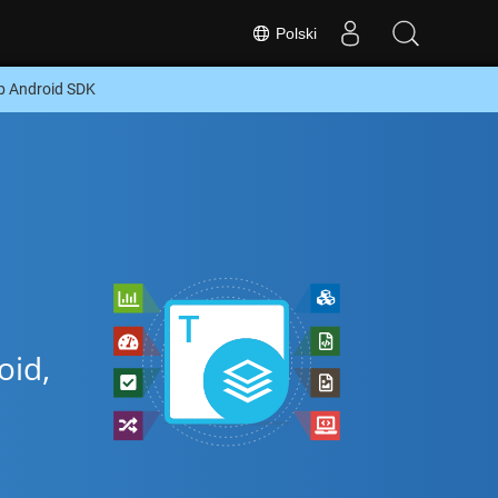
Polski
b Android SDK
oid,