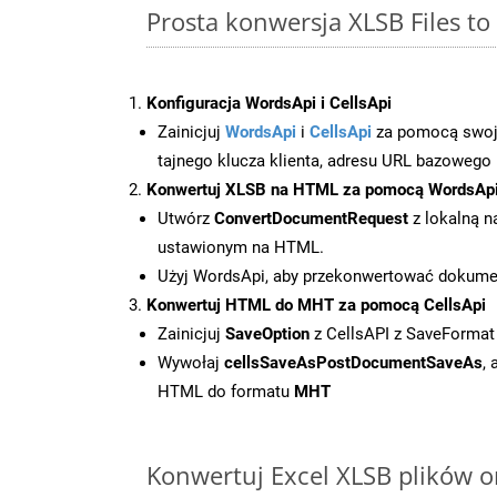
Prosta konwersja XLSB Files t
Konfiguracja WordsApi i CellsApi
Zainicjuj
WordsApi
i
CellsApi
za pomocą swojeg
tajnego klucza klienta, adresu URL bazowego i
Konwertuj XLSB na HTML za pomocą WordsAp
Utwórz
ConvertDocumentRequest
z lokalną n
ustawionym na HTML.
Użyj WordsApi, aby przekonwertować dokum
Konwertuj HTML do MHT za pomocą CellsApi
Zainicjuj
SaveOption
z CellsAPI z SaveForma
Wywołaj
cellsSaveAsPostDocumentSaveAs
,
HTML do formatu
MHT
Konwertuj Excel XLSB plików o