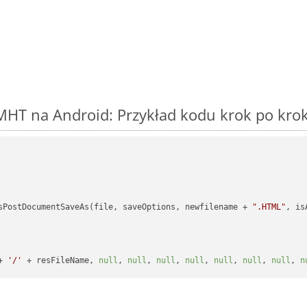
MHT na Android: Przykład kodu krok po kro
sPostDocumentSaveAs(file, saveOptions, newfilename + 
".HTML"
, is
+ 
'/'
 + resFileName, 
null
, 
null
, 
null
, 
null
, 
null
, 
null
, 
null
, 
n