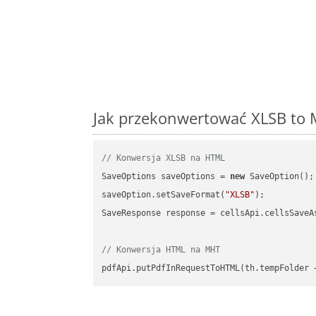
Jak przekonwertować XLSB to 
// Konwersja XLSB na HTML
SaveOptions saveOptions = 
new
 SaveOption();

saveOption.setSaveFormat(
"XLSB"
);

SaveResponse response = cellsApi.cellsSaveA
// Konwersja HTML na MHT
pdfApi.putPdfInRequestToHTML(th.tempFolder 