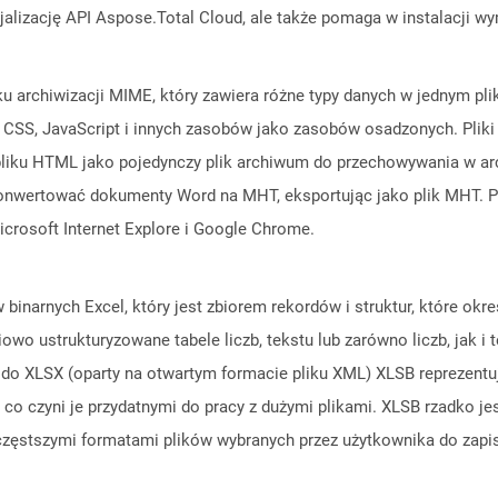
cjalizację API Aspose.Total Cloud, ale także pomaga w instalacji w
ku archiwizacji MIME, który zawiera różne typy danych w jednym pli
ów CSS, JavaScript i innych zasobów jako zasobów osadzonych. Plik
iku HTML jako pojedynczy plik archiwum do przechowywania w arch
konwertować dokumenty Word na MHT, eksportując jako plik MHT. 
icrosoft Internet Explore i Google Chrome.
binarnych Excel, który jest zbiorem rekordów i struktur, które okr
wo ustrukturyzowane tabele liczb, tekstu lub zarówno liczb, jak i 
do XLSX (oparty na otwartym formacie pliku XML) XLSB reprezentuje
 co czyni je przydatnymi do pracy z dużymi plikami. XLSB rzadko 
jczęstszymi formatami plików wybranych przez użytkownika do zap