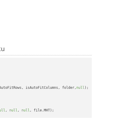
ku
AutoFitRows, isAutoFitColumns, folder,
null
);

ull
, 
null
, 
null