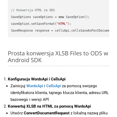
// Konwersja HTML na ODS
SaveOptions saveOptions = 
new
 SaveOption();

saveOption.setSaveFormat(
"HTML"
);

SaveResponse response = cellsApi.cellsSaveAsPostDocumentS
Prosta konwersja XLSB Files to ODS w
Android SDK
Konfiguracja WordsApi i CellsApi
Zainicjuj
WordsApi
i
CellsApi
za pomocą swojego
identyfikatora klienta, tajnego klucza klienta, adresu URL
bazowego i wersji API
Konwertuj XLSB na HTML za pomocą WordsApi
Utwórz
ConvertDocumentRequest
z lokalną nazwą pliku