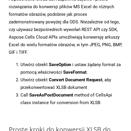
rozwiązania do konwersji plików MS Excel do różnych
formatów obrazów, podobnie jak proces
zademonstrowany powyżej dla ODS. Niezależnie od tego,
czy używasz bezpośrednich wywołań REST API czy SDK,
Aspose.Cells Cloud APIs umożliwiają konwersję arkuszy
Excel do wielu formatów obrazów, w tym JPEG, PNG, BMP,
GIF i TIFF.
Utwórz obiekt
SaveOption
i ustaw żądany format za
pomocą właściwości
SaveFormat
.
Utwórz obiekt
Convert Document Request
, aby
przekonwertować XLSB dokument
Call
SaveAsPostDocument
method of CellsApi
class instance for conversion from XLSB
Proste kroki do konwersji XLSB do