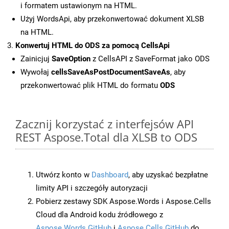
i formatem ustawionym na HTML.
Użyj WordsApi, aby przekonwertować dokument XLSB
na HTML.
Konwertuj HTML do ODS za pomocą CellsApi
Zainicjuj
SaveOption
z CellsAPI z SaveFormat jako ODS
Wywołaj
cellsSaveAsPostDocumentSaveAs
, aby
przekonwertować plik HTML do formatu
ODS
Zacznij korzystać z interfejsów API
REST Aspose.Total dla XLSB to ODS
Utwórz konto w
Dashboard
, aby uzyskać bezpłatne
limity API i szczegóły autoryzacji
Pobierz zestawy SDK Aspose.Words i Aspose.Cells
Cloud dla Android kodu źródłowego z
Aspose.Words GitHub
i
Aspose.Cells GitHub
do