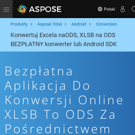
Polski
Toggle navigation
Produkty
Aspose.Total
Android
Conversion
Konwertuj Excela naODS, XLSB na ODS
BEZPŁATNY konwerter lub Android SDK
Bezpłatna
Aplikacja Do
Konwersji Online
XLSB To ODS Za
Pośrednictwem