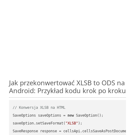
Jak przekonwertować XLSB to ODS na
Android: Przykład kodu krok po kroku
// Konwersja XLSB na HTML
SaveOptions saveOptions = 
new
 SaveOption();

saveOption.setSaveFormat(
"XLSB"
);

SaveResponse response = cellsApi.cellsSaveAsPostDocumentS