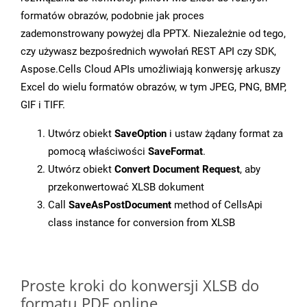
formatów obrazów, podobnie jak proces
zademonstrowany powyżej dla PPTX. Niezależnie od tego,
czy używasz bezpośrednich wywołań REST API czy SDK,
Aspose.Cells Cloud APIs umożliwiają konwersję arkuszy
Excel do wielu formatów obrazów, w tym JPEG, PNG, BMP,
GIF i TIFF.
Utwórz obiekt
SaveOption
i ustaw żądany format za
pomocą właściwości
SaveFormat
.
Utwórz obiekt
Convert Document Request
, aby
przekonwertować XLSB dokument
Call
SaveAsPostDocument
method of CellsApi
class instance for conversion from XLSB
Proste kroki do konwersji XLSB do
formatu PDF online