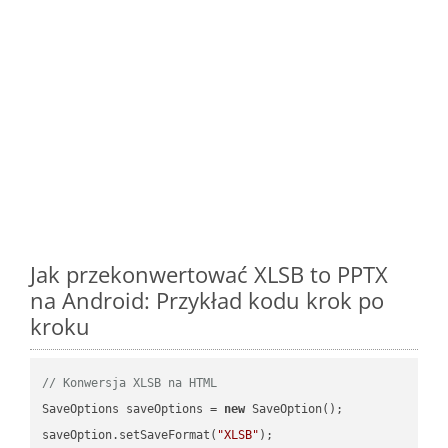
Jak przekonwertować XLSB to PPTX
na Android: Przykład kodu krok po
kroku
// Konwersja XLSB na HTML
SaveOptions saveOptions = 
new
 SaveOption();

saveOption.setSaveFormat(
"XLSB"
);
