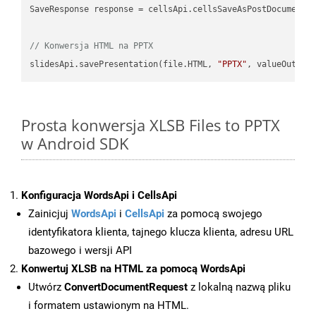
SaveResponse response = cellsApi.cellsSaveAsPostDocumentS
// Konwersja HTML na PPTX
slidesApi.savePresentation(file.HTML, 
"PPTX"
Prosta konwersja XLSB Files to PPTX
w Android SDK
Konfiguracja WordsApi i CellsApi
Zainicjuj
WordsApi
i
CellsApi
za pomocą swojego
identyfikatora klienta, tajnego klucza klienta, adresu URL
bazowego i wersji API
Konwertuj XLSB na HTML za pomocą WordsApi
Utwórz
ConvertDocumentRequest
z lokalną nazwą pliku
i formatem ustawionym na HTML.