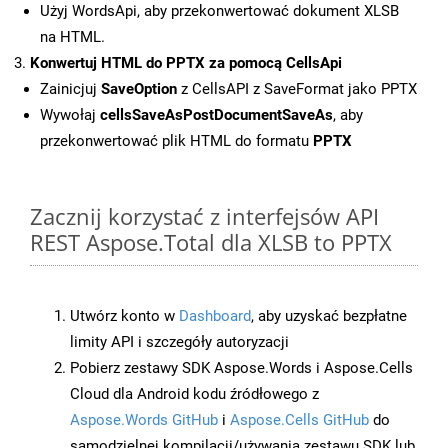
Użyj WordsApi, aby przekonwertować dokument XLSB
na HTML.
Konwertuj HTML do PPTX za pomocą CellsApi
Zainicjuj
SaveOption
z CellsAPI z SaveFormat jako PPTX
Wywołaj
cellsSaveAsPostDocumentSaveAs
, aby
przekonwertować plik HTML do formatu
PPTX
Zacznij korzystać z interfejsów API
REST Aspose.Total dla XLSB to PPTX
Utwórz konto w
Dashboard
, aby uzyskać bezpłatne
limity API i szczegóły autoryzacji
Pobierz zestawy SDK Aspose.Words i Aspose.Cells
Cloud dla Android kodu źródłowego z
Aspose.Words GitHub
i
Aspose.Cells GitHub
do
samodzielnej kompilacji/używania zestawu SDK lub