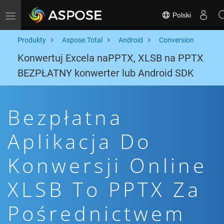
Polski
Toggle navigation
Produkty
Aspose.Total
Android
Conversion
Konwertuj Excela naPPTX, XLSB na PPTX
BEZPŁATNY konwerter lub Android SDK
Bezpłatna
Aplikacja Do
Konwersji Online
XLSB To PPTX Za
Pośrednictwem