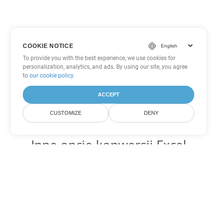
COOKIE NOTICE
To provide you with the best experience, we use cookies for
personalization, analytics, and ads. By using our site, you agree
to
our cookie policy
.
ACCEPT
CUSTOMIZE
DENY
Inne opcje konwersji Excel
Konwertuj XLSB na DOC
DOC:
Microsoft Word Binary Format
Konwertuj XLSB na DOT