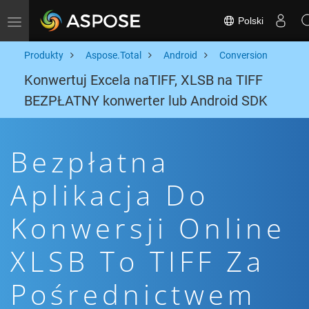
Polski
Toggle navigation
Produkty
Aspose.Total
Android
Conversion
Konwertuj Excela naTIFF, XLSB na TIFF
BEZPŁATNY konwerter lub Android SDK
Bezpłatna
Aplikacja Do
Konwersji Online
XLSB To TIFF Za
Pośrednictwem