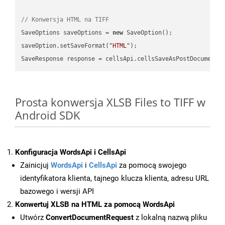
// Konwersja HTML na TIFF
SaveOptions saveOptions = 
new
 SaveOption();

saveOption.setSaveFormat(
"HTML"
);

SaveResponse response = cellsApi.cellsSaveAsPostDocumentS
Prosta konwersja XLSB Files to TIFF w
Android SDK
Konfiguracja WordsApi i CellsApi
Zainicjuj
WordsApi
i
CellsApi
za pomocą swojego
identyfikatora klienta, tajnego klucza klienta, adresu URL
bazowego i wersji API
Konwertuj XLSB na HTML za pomocą WordsApi
Utwórz
ConvertDocumentRequest
z lokalną nazwą pliku