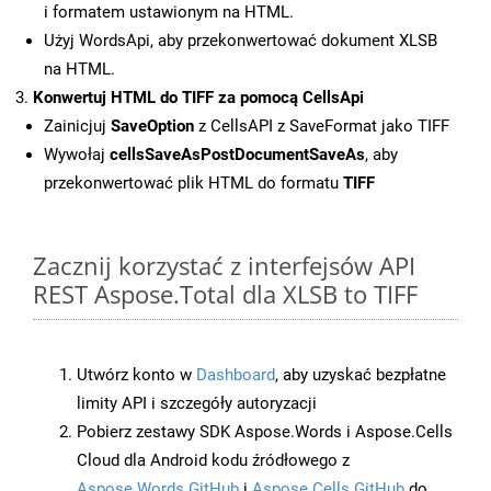
i formatem ustawionym na HTML.
Użyj WordsApi, aby przekonwertować dokument XLSB
na HTML.
Konwertuj HTML do TIFF za pomocą CellsApi
Zainicjuj
SaveOption
z CellsAPI z SaveFormat jako TIFF
Wywołaj
cellsSaveAsPostDocumentSaveAs
, aby
przekonwertować plik HTML do formatu
TIFF
Zacznij korzystać z interfejsów API
REST Aspose.Total dla XLSB to TIFF
Utwórz konto w
Dashboard
, aby uzyskać bezpłatne
limity API i szczegóły autoryzacji
Pobierz zestawy SDK Aspose.Words i Aspose.Cells
Cloud dla Android kodu źródłowego z
Aspose.Words GitHub
i
Aspose.Cells GitHub
do