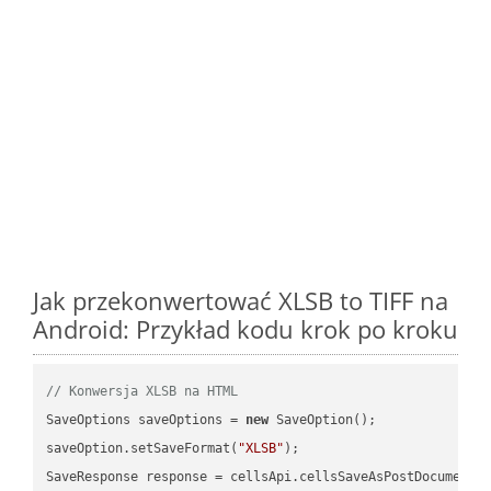
Jak przekonwertować XLSB to TIFF na
Android: Przykład kodu krok po kroku
// Konwersja XLSB na HTML
SaveOptions saveOptions = 
new
 SaveOption();

saveOption.setSaveFormat(
"XLSB"
);

SaveResponse response = cellsApi.cellsSaveAsPostDocumentS