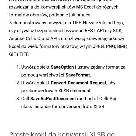
rozwiązania do konwersji plików MS Excel do różnych
formatów obrazów, podobnie jak proces
zademonstrowany powyżej dla TIFF. Niezależnie od tego,
czy używasz bezpośrednich wywołań REST API czy SDK,
Aspose.Cells Cloud APIs umożliwiają konwersję arkuszy
Excel do wielu formatów obrazów, w tym JPEG, PNG, BMP,
GIF i TIFF.
Utwórz obiekt
SaveOption
i ustaw żądany format za
pomocą właściwości
SaveFormat
.
Utwórz obiekt
Convert Document Request
, aby
przekonwertować XLSB dokument
Call
SaveAsPostDocument
method of CellsApi
class instance for conversion from XLSB
Proste kroki do konwersji XLSB do