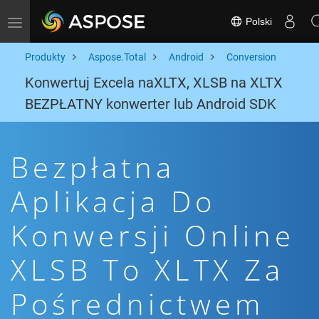
Polski
Toggle navigation
Produkty
Aspose.Total
Android
Conversion
Konwertuj Excela naXLTX, XLSB na XLTX
BEZPŁATNY konwerter lub Android SDK
Bezpłatna
Aplikacja Do
Konwersji Online
XLSB To XLTX Za
Pośrednictwem