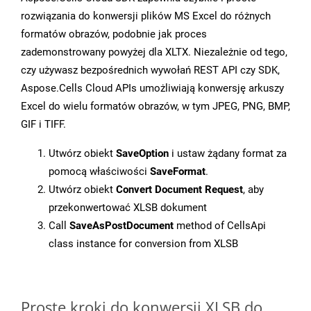
rozwiązania do konwersji plików MS Excel do różnych
formatów obrazów, podobnie jak proces
zademonstrowany powyżej dla XLTX. Niezależnie od tego,
czy używasz bezpośrednich wywołań REST API czy SDK,
Aspose.Cells Cloud APIs umożliwiają konwersję arkuszy
Excel do wielu formatów obrazów, w tym JPEG, PNG, BMP,
GIF i TIFF.
Utwórz obiekt
SaveOption
i ustaw żądany format za
pomocą właściwości
SaveFormat
.
Utwórz obiekt
Convert Document Request
, aby
przekonwertować XLSB dokument
Call
SaveAsPostDocument
method of CellsApi
class instance for conversion from XLSB
Proste kroki do konwersji XLSB do