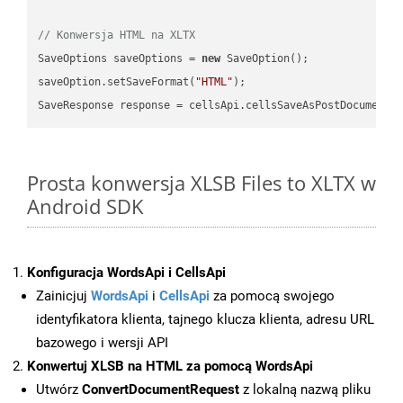
// Konwersja HTML na XLTX
SaveOptions saveOptions = 
new
 SaveOption();

saveOption.setSaveFormat(
"HTML"
);

SaveResponse response = cellsApi.cellsSaveAsPostDocumentS
Prosta konwersja XLSB Files to XLTX w
Android SDK
Konfiguracja WordsApi i CellsApi
Zainicjuj
WordsApi
i
CellsApi
za pomocą swojego
identyfikatora klienta, tajnego klucza klienta, adresu URL
bazowego i wersji API
Konwertuj XLSB na HTML za pomocą WordsApi
Utwórz
ConvertDocumentRequest
z lokalną nazwą pliku