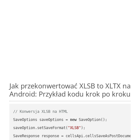
Jak przekonwertować XLSB to XLTX na
Android: Przykład kodu krok po kroku
// Konwersja XLSB na HTML
SaveOptions saveOptions = 
new
 SaveOption();

saveOption.setSaveFormat(
"XLSB"
);

SaveResponse response = cellsApi.cellsSaveAsPostDocumentS