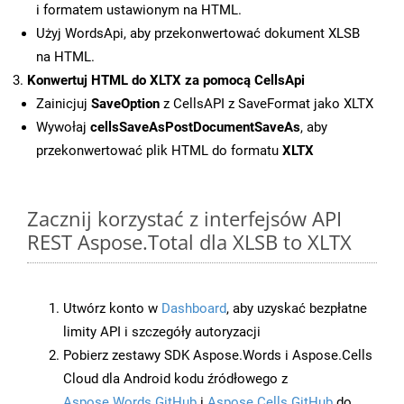
i formatem ustawionym na HTML.
Użyj WordsApi, aby przekonwertować dokument XLSB
na HTML.
Konwertuj HTML do XLTX za pomocą CellsApi
Zainicjuj
SaveOption
z CellsAPI z SaveFormat jako XLTX
Wywołaj
cellsSaveAsPostDocumentSaveAs
, aby
przekonwertować plik HTML do formatu
XLTX
Zacznij korzystać z interfejsów API
REST Aspose.Total dla XLSB to XLTX
Utwórz konto w
Dashboard
, aby uzyskać bezpłatne
limity API i szczegóły autoryzacji
Pobierz zestawy SDK Aspose.Words i Aspose.Cells
Cloud dla Android kodu źródłowego z
Aspose.Words GitHub
i
Aspose.Cells GitHub
do