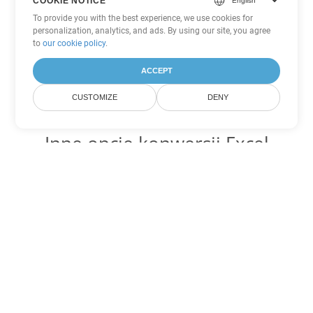
COOKIE NOTICE
To provide you with the best experience, we use cookies for
personalization, analytics, and ads. By using our site, you agree
to
our cookie policy
.
ACCEPT
CUSTOMIZE
DENY
Inne opcje konwersji Excel
Konwertuj XLSB na DOC
DOC:
Microsoft Word Binary Format
Konwertuj XLSB na DOT
DOT:
Microsoft Word Template Files
Konwertuj XLSB na DOCX
DOCX:
Office 2007+ Word Document