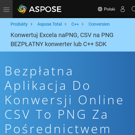
Polski
Toggle navigation
Produkty
Aspose.Total
C++
Conversion
Konwertuj Excela naPNG, CSV na PNG
BEZPŁATNY konwerter lub C++ SDK
Bezpłatna
Aplikacja Do
Konwersji Online
CSV To PNG Za
Pośrednictwem