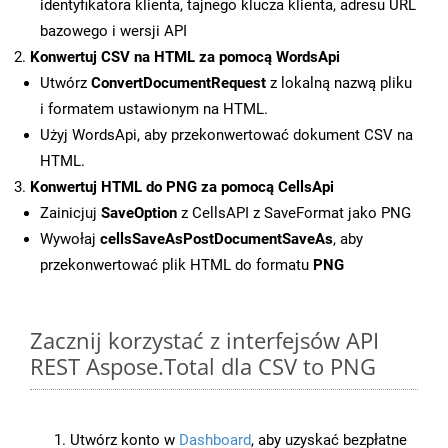
identyfikatora klienta, tajnego klucza klienta, adresu URL
bazowego i wersji API
Konwertuj CSV na HTML za pomocą WordsApi
Utwórz
ConvertDocumentRequest
z lokalną nazwą pliku
i formatem ustawionym na HTML.
Użyj WordsApi, aby przekonwertować dokument CSV na
HTML.
Konwertuj HTML do PNG za pomocą CellsApi
Zainicjuj
SaveOption
z CellsAPI z SaveFormat jako PNG
Wywołaj
cellsSaveAsPostDocumentSaveAs
, aby
przekonwertować plik HTML do formatu
PNG
Zacznij korzystać z interfejsów API
REST Aspose.Total dla CSV to PNG
Utwórz konto w
Dashboard
, aby uzyskać bezpłatne