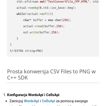
std::ofstream 
out
(
"TestConvertFile_CPP.HTML"
, std::is
    actual->
seekg
(
0
,std::ios_base::beg);

while
(!actual->
eof
()){

char
* buffer = 
new
char
[
256
];

        actual->
read
(buffer,
256
);

        out.
write
(buffer,
256
);

    }

}

%!(EXTRA string=PNG)
Prosta konwersja CSV Files to PNG w
C++ SDK
Konfiguracja WordsApi i CellsApi
Zainicjuj
WordsApi
i
CellsApi
za pomocą swojego