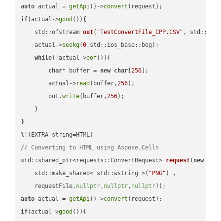
auto
 actual = 
getApi
()->
convert
if
(actual->
good
()){

std::ofstream 
out
(
"TestConvertFile_CPP.CSV"
, std::ist
    actual->
seekg
(
0
,std::ios_base::beg);

while
(!actual->
eof
()){

char
* buffer = 
new
char
[
256
];

        actual->
read
(buffer,
256
);

        out.
write
(buffer,
256
);

    }

}

// Converting to HTML using Aspose.Cells
std::shared_ptr<requests::ConvertRequest> 
request
(
new
 requ
    std::make_shared< std::wstring >(
"PNG"
) ,        

    requestFile,
nullptr
,
nullptr
,
nullptr
))
auto
 actual = 
getApi
()->
convert
if
(actual->
good
()){
