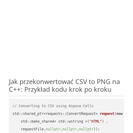
Jak przekonwertować CSV to PNG na
C++: Przykład kodu krok po kroku
// Converting to CSV using Aspose.Cells
std::shared_ptr<requests::ConvertRequest> 
request
(
new
 requ
    std::make_shared< std::wstring >(
"HTML"
) ,        

    requestFile,
nullptr
,
nullptr
,
nullptr
))