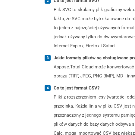
Co to jest format SVG?
Plik SVG to skalarny plik graficzny we
faktu, że SVG może być skalowane do róż
to jeden z najczęściej używanych format
jednak używany tylko do dwuwymiarowej
Internet Explox, Firefox i Safari.
Jakie formaty plików są obsługiwane pr
Aspose.Total Cloud może konwertować f
obrazu (TIFF, JPEG, PNG BMP), MD i inny
Co to jest format CSV?
Pliki z rozszerzeniem .csv (wartości od
przecinka. Każda linia w pliku CSV jest
przeznaczony z jednego systemu pamięci
plików danych do bazy danych odbywa się
Calc, mogą importować CSV bez większe