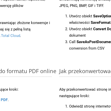
wersję plików
JPEG, PNG, BMP, GIF i TIFF.
Utwórz obiekt
SaveOptio
właściwości
SaveFormat
prawniając złożone konwersje i
Utwórz obiekt
Convert D
 się z pełną listą
dokument
.Total Cloud
.
Call
SaveAsPostDocume
conversion from CSV
 do formatu PDF online
Jak przekonwertowa
jące kroki:
Aby przekonwertować stronę i
następujące kroki:
u PDF
.
Odwiedź stronę internet