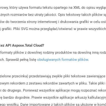
ktorowy, który używa formatu tekstu opartego na XML do opisu wygl
nych rozmiarów bez utraty jakości. Opis tekstowy takich plików spra
ów do tworzenia strony internetowej i drukowania grafiki w celu o
 grafiki. Pliki SVG można przeglądać/otwierać w prawie wszystki
zez API Aspose.Total Cloud?
ormaty plików z dowolnej rodziny produktów na dowolną inną rodz
ch. Sprawdź pełną listę
obsługiwanych formatów plików
.
dzielone przecinka) przedstawiają zwykłe pliki tekstowe zawierając
 nowym rekordem z zestawu rekordów zawartych w pliku. Takie pliki 
 do drugiego. Ponieważ wszystkie aplikacje mogą rozpoznać rekord
 bardzo dogodnie. Prawie wszystkie aplikacje arkuszy kalkulacyjny
go wysiłku. Dane importowane z takich plików są ułożone w komór