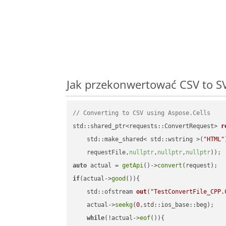
Jak przekonwertować CSV to S
// Converting to CSV using Aspose.Cells
std::shared_ptr<requests::ConvertRequest> 
r
    std::make_shared< std::wstring >(
"HTML"
    requestFile,
nullptr
,
nullptr
,
nullptr
))
auto
 actual = 
getApi
()->
convert
if
(actual->
good
()){

std::ofstream 
out
(
"TestConvertFile_CPP.
    actual->
seekg
(
0
,std::ios_base::beg);

while
(!actual->
eof
()){
