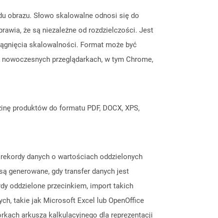
ądu obrazu. Słowo skalowalne odnosi się do
wia, że ​​są niezależne od rozdzielczości. Jest
siągnięcia skalowalności. Format może być
ch nowoczesnych przeglądarkach, w tym Chrome,
inę produktów do formatu PDF, DOCX, XPS,
e rekordy danych o wartościach oddzielonych
są generowane, gdy transfer danych jest
y oddzielone przecinkiem, import takich
ch, takie jak Microsoft Excel lub OpenOffice
kach arkusza kalkulacyjnego dla reprezentacji