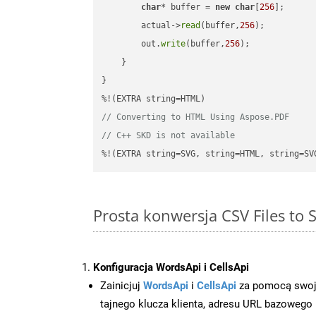
char
* buffer = 
new
char
[
256
];

        actual->
read
(buffer,
256
);

        out.
write
(buffer,
256
);

    }

}

// Converting to HTML Using Aspose.PDF
// C++ SKD is not available
%!(EXTRA string=SVG, string=HTML, string=SV
Prosta konwersja CSV Files to
Konfiguracja WordsApi i CellsApi
Zainicjuj
WordsApi
i
CellsApi
za pomocą swojeg
tajnego klucza klienta, adresu URL bazowego i