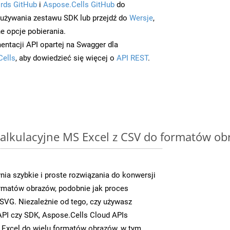
rds GitHub
i
Aspose.Cells GitHub
do
/używania zestawu SDK lub przejdź do
Wersje
,
e opcje pobierania.
entacji API opartej na Swagger dla
Cells
, aby dowiedzieć się więcej o
API REST
.
alkulacyjne MS Excel z CSV do formatów ob
ia szybkie i proste rozwiązania do konwersji
rmatów obrazów, podobnie jak proces
VG. Niezależnie od tego, czy używasz
PI czy SDK, Aspose.Cells Cloud APIs
 Excel do wielu formatów obrazów, w tym