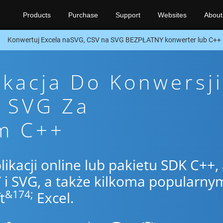
Products
Purchase
Support
Websites
About
Konwertuj Excela naSVG, CSV na SVG BEZPŁATNY konwerter lub C++
ikacja Do Konwersji
o SVG Za
m C++
likacji online lub pakietu SDK C++,
i SVG, a także kilkoma popularny
&174;
t
Excel.