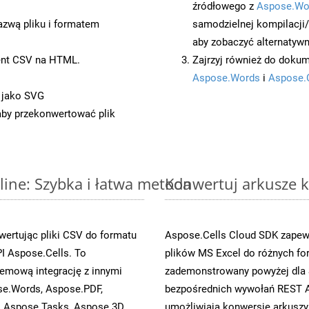
źródłowego z
Aspose.Wo
azwą pliku i formatem
samodzielnej kompilacji
aby zobaczyć alternatywn
ent CSV na HTML.
Zajrzyj również do dokum
Aspose.Words
i
Aspose.
 jako SVG
 aby przekonwertować plik
line: Szybka i łatwa metoda
Konwertuj arkusze k
ertując pliki CSV do formatu
Aspose.Cells Cloud SDK zapewn
I Aspose.Cells. To
plików MS Excel do różnych fo
emową integrację z innymi
zademonstrowany powyżej dla S
ose.Words, Aspose.PDF,
bezpośrednich wywołań REST A
, Aspose.Tasks, Aspose.3D,
umożliwiają konwersję arkuszy