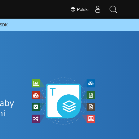
Polski
 SDK
 aby
mi