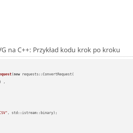
VG na C++: Przykład kodu krok po kroku
equest
(
new
 requests::ConvertRequest(

) ,        

CSV"
, std::istream::binary)
;
