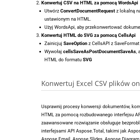
Konwertuj CSV na HTML za pomocą WordsApi
Utwórz
ConvertDocumentRequest
z lokalną n
ustawionym na HTML.
Użyj WordsApi, aby przekonwertować dokum
Konwertuj HTML do SVG za pomocą CellsApi
Zainicjuj
SaveOption
z CellsAPI z SaveFormat
Wywołaj
cellsSaveAsPostDocumentSaveAs
,
HTML do formatu
SVG
Konwertuj Excel CSV plików on
Usprawnij procesy konwersji dokumentów, konw
HTML za pomocą rozbudowanego interfejsu AP
zaawansowane rozwiązanie obsługuje bezprobl
interfejsami API Aspose.Total, takimi jak Asp
Aspose.Email, Aspose.Slides, Aspose.Diagram