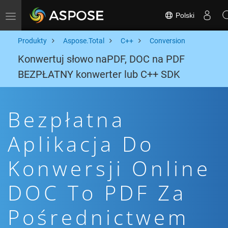
Polski
Toggle navigation
Produkty
Aspose.Total
C++
Conversion
Konwertuj słowo naPDF, DOC na PDF
BEZPŁATNY konwerter lub C++ SDK
Bezpłatna
Aplikacja Do
Konwersji Online
DOC To PDF Za
Pośrednictwem