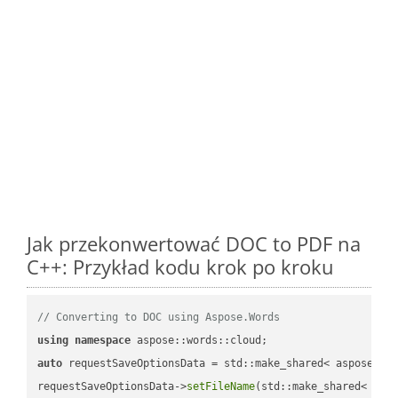
Jak przekonwertować DOC to PDF na
C++: Przykład kodu krok po kroku
// Converting to DOC using Aspose.Words
using
namespace
auto
 requestSaveOptionsData = std::make_shared< aspose::wo
requestSaveOptionsData->
setFileName
(std::make_shared< std