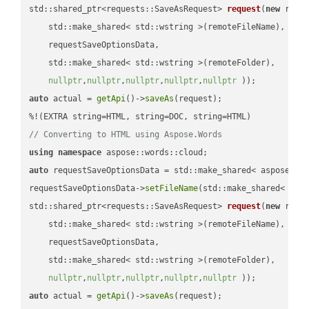
std::shared_ptr<requests::SaveAsRequest> 
request
(
new
 reque
    std::make_shared< std::wstring >(remoteFileName),

    requestSaveOptionsData,

    std::make_shared< std::wstring >(remoteFolder),

nullptr
,
nullptr
,
nullptr
,
nullptr
,
nullptr
 ))
auto
 actual = 
getApi
()->
saveAs
(request);

// Converting to HTML using Aspose.Words
using
namespace
auto
 requestSaveOptionsData = std::make_shared< aspose::wo
requestSaveOptionsData->
setFileName
(std::make_shared< std
std::shared_ptr<requests::SaveAsRequest> 
request
(
new
 reque
    std::make_shared< std::wstring >(remoteFileName),

    requestSaveOptionsData,

    std::make_shared< std::wstring >(remoteFolder),

nullptr
,
nullptr
,
nullptr
,
nullptr
,
nullptr
 ))
auto
 actual = 
getApi
()->
saveAs
(request);
