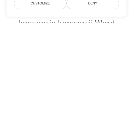
CUSTOMIZE
DENY
Inne opcje konwersji Word
Konwertuj DOC na DOT
DOT:
Microsoft Word Template Files
Konwertuj DOC na DOCX
DOCX:
Office 2007+ Word Document
Konwertuj DOC na DOCM
DOCM:
Microsoft Word 2007 Marco File
Konwertuj DOC na DOTX
DOTX:
Microsoft Word Template File
Konwertuj DOC na DOTM