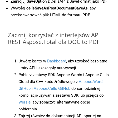
Zainicjuj
SaveOption
z CellsAPI z SaveFormat jako PDF
Wywołaj
cellsSaveAsPostDocumentSaveAs
, aby
przekonwertować plik HTML do formatu
PDF
Zacznij korzystać z interfejsów API
REST Aspose.Total dla DOC to PDF
Utwórz konto w
Dashboard
, aby uzyskać bezpłatne
limity API i szczegóły autoryzacji
Pobierz zestawy SDK Aspose.Words i Aspose.Cells
Cloud dla C++ kodu źródłowego z
Aspose.Words
GitHub
i
Aspose.Cells GitHub
do samodzielnej
kompilacji/używania zestawu SDK lub przejdź do
Wersje
, aby zobaczyć alternatywne opcje
pobierania.
Zajrzyj również do dokumentacji API opartej na