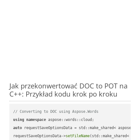
Jak przekonwertować DOC to POT na
C++: Przykład kodu krok po kroku
// Converting to DOC using Aspose.Words
using
namespace
auto
 requestSaveOptionsData = std::make_shared< aspose::wo
requestSaveOptionsData->
setFileName
(std::make_shared< std