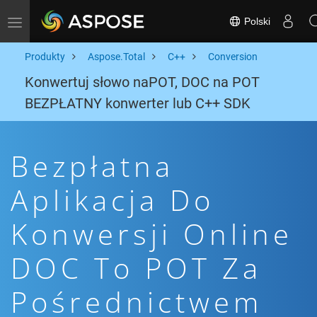
Polski
Toggle navigation
Produkty
Aspose.Total
C++
Conversion
Konwertuj słowo naPOT, DOC na POT
BEZPŁATNY konwerter lub C++ SDK
Bezpłatna
Aplikacja Do
Konwersji Online
DOC To POT Za
Pośrednictwem