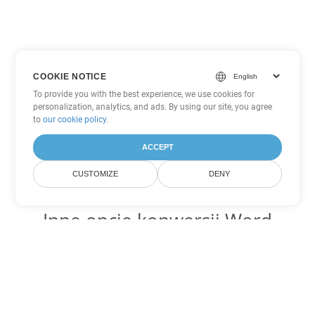
COOKIE NOTICE
To provide you with the best experience, we use cookies for
personalization, analytics, and ads. By using our site, you agree
to
our cookie policy
.
ACCEPT
CUSTOMIZE
DENY
Inne opcje konwersji Word
Konwertuj DOC na DOT
DOT:
Microsoft Word Template Files
Konwertuj DOC na DOCX