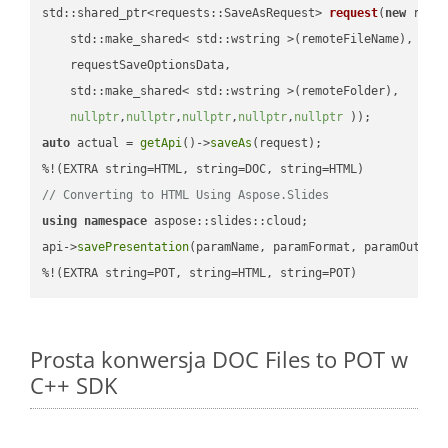
std::shared_ptr<requests::SaveAsRequest> 
request
(
new
 reque
    std::make_shared< std::wstring >(remoteFileName),

    requestSaveOptionsData,

    std::make_shared< std::wstring >(remoteFolder),

nullptr
,
nullptr
,
nullptr
,
nullptr
,
nullptr
 ))
auto
 actual = 
getApi
()->
saveAs
(request);

// Converting to HTML Using Aspose.Slides
using
namespace
 aspose::slides::cloud;            

api->
savePresentation
(paramName, paramFormat, paramOutPat
%!(EXTRA string=POT, string=HTML, string=POT)
Prosta konwersja DOC Files to POT w
C++ SDK