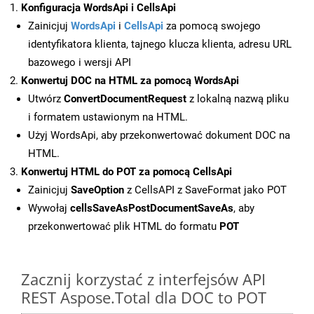
Konfiguracja WordsApi i CellsApi
Zainicjuj
WordsApi
i
CellsApi
za pomocą swojego
identyfikatora klienta, tajnego klucza klienta, adresu URL
bazowego i wersji API
Konwertuj DOC na HTML za pomocą WordsApi
Utwórz
ConvertDocumentRequest
z lokalną nazwą pliku
i formatem ustawionym na HTML.
Użyj WordsApi, aby przekonwertować dokument DOC na
HTML.
Konwertuj HTML do POT za pomocą CellsApi
Zainicjuj
SaveOption
z CellsAPI z SaveFormat jako POT
Wywołaj
cellsSaveAsPostDocumentSaveAs
, aby
przekonwertować plik HTML do formatu
POT
Zacznij korzystać z interfejsów API
REST Aspose.Total dla DOC to POT