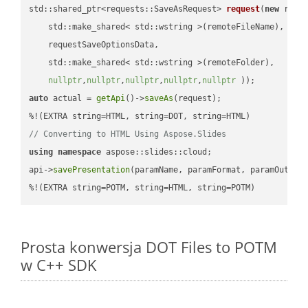
std::shared_ptr<requests::SaveAsRequest> 
request
(
new
 reque
    std::make_shared< std::wstring >(remoteFileName),

    requestSaveOptionsData,

    std::make_shared< std::wstring >(remoteFolder),

nullptr
,
nullptr
,
nullptr
,
nullptr
,
nullptr
 ))
auto
 actual = 
getApi
()->
saveAs
(request);

// Converting to HTML Using Aspose.Slides
using
namespace
 aspose::slides::cloud;            

api->
savePresentation
(paramName, paramFormat, paramOutPat
%!(EXTRA string=POTM, string=HTML, string=POTM)
Prosta konwersja DOT Files to POTM
w C++ SDK