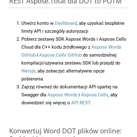
REST Aspose.Total dla DOT to POTM
Utwórz konto w
Dashboard
, aby uzyskać bezpłatne
limity API i szczegóły autoryzacji
Pobierz zestawy SDK Aspose.Words i Aspose.Cells
Cloud dla C++ kodu źródłowego z
Aspose.Words
GitHub
i
Aspose.Cells GitHub
do samodzielnej
kompilacji/używania zestawu SDK lub przejdź do
Wersje
, aby zobaczyć alternatywne opcje
pobierania.
Zajrzyj również do dokumentacji API opartej na
Swagger dla
Aspose.Words
i
Aspose.Cells
, aby
dowiedzieć się więcej o
API REST
.
Konwertuj Word DOT plików online: