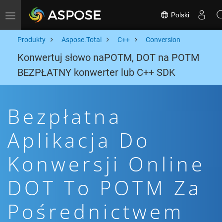
Polski
Toggle navigation
Produkty
Aspose.Total
C++
Conversion
Konwertuj słowo naPOTM, DOT na POTM
BEZPŁATNY konwerter lub C++ SDK
Bezpłatna
Aplikacja Do
Konwersji Online
DOT To POTM Za
Pośrednictwem