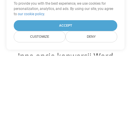
To provide you with the best experience, we use cookies for
personalization, analytics, and ads. By using our site, you agree
to
our cookie policy
.
ACCEPT
CUSTOMIZE
DENY
Inne opcje konwersji Word
Konwertuj DOT na DOC
DOC:
Microsoft Word Binary Format
Konwertuj DOT na DOCX
DOCX:
Office 2007+ Word Document
Konwertuj DOT na DOCM
DOCM:
Microsoft Word 2007 Marco File