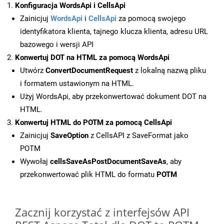
Konfiguracja WordsApi i CellsApi
Zainicjuj
WordsApi
i
CellsApi
za pomocą swojego
identyfikatora klienta, tajnego klucza klienta, adresu URL
bazowego i wersji API
Konwertuj DOT na HTML za pomocą WordsApi
Utwórz
ConvertDocumentRequest
z lokalną nazwą pliku
i formatem ustawionym na HTML.
Użyj WordsApi, aby przekonwertować dokument DOT na
HTML.
Konwertuj HTML do POTM za pomocą CellsApi
Zainicjuj
SaveOption
z CellsAPI z SaveFormat jako
POTM
Wywołaj
cellsSaveAsPostDocumentSaveAs
, aby
przekonwertować plik HTML do formatu
POTM
Zacznij korzystać z interfejsów API