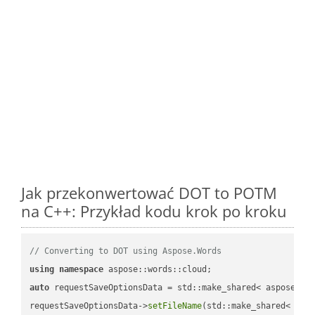
Jak przekonwertować DOT to POTM
na C++: Przykład kodu krok po kroku
// Converting to DOT using Aspose.Words
using
namespace
auto
 requestSaveOptionsData = std::make_shared< aspose::wo
requestSaveOptionsData->
setFileName
(std::make_shared< std