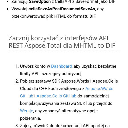
Zainicjuj
SaveOption
z CellsAPI z SaveFormat jako DIF
Wywołaj
cellsSaveAsPostDocumentSaveAs
, aby
przekonwertować plik HTML do formatu
DIF
Zacznij korzystać z interfejsów API
REST Aspose.Total dla MHTML to DIF
Utwórz konto w
Dashboard
, aby uzyskać bezpłatne
limity API i szczegóły autoryzacji
Pobierz zestawy SDK Aspose.Words i Aspose.Cells
Cloud dla C++ kodu źródłowego z
Aspose.Words
GitHub
i
Aspose.Cells GitHub
do samodzielnej
kompilacji/używania zestawu SDK lub przejdź do
Wersje
, aby zobaczyć alternatywne opcje
pobierania.
Zajrzyj również do dokumentacji API opartej na