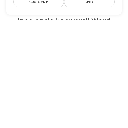
CUSTOMIZE
DENY
Inne opcje konwersji Word
Konwertuj MHTML na DOC
DOC:
Microsoft Word Binary Format
Konwertuj MHTML na DOT
DOT:
Microsoft Word Template Files
Konwertuj MHTML na DOCX
DOCX:
Office 2007+ Word Document
Konwertuj MHTML na DOCM
DOCM:
Microsoft Word 2007 Marco File
Konwertuj MHTML na DOTX