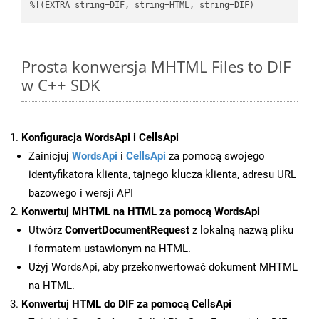
%!(EXTRA string=DIF, string=HTML, string=DIF)
Prosta konwersja MHTML Files to DIF
w C++ SDK
Konfiguracja WordsApi i CellsApi
Zainicjuj
WordsApi
i
CellsApi
za pomocą swojego
identyfikatora klienta, tajnego klucza klienta, adresu URL
bazowego i wersji API
Konwertuj MHTML na HTML za pomocą WordsApi
Utwórz
ConvertDocumentRequest
z lokalną nazwą pliku
i formatem ustawionym na HTML.
Użyj WordsApi, aby przekonwertować dokument MHTML
na HTML.
Konwertuj HTML do DIF za pomocą CellsApi