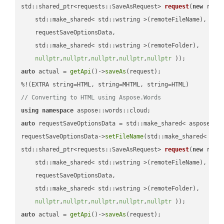
std::shared_ptr<requests::SaveAsRequest> 
request
(
new
 reque
    std::make_shared< std::wstring >(remoteFileName),

    requestSaveOptionsData,

    std::make_shared< std::wstring >(remoteFolder),

nullptr
,
nullptr
,
nullptr
,
nullptr
,
nullptr
 ))
auto
 actual = 
getApi
()->
saveAs
(request);

// Converting to HTML using Aspose.Words
using
namespace
auto
 requestSaveOptionsData = std::make_shared< aspose::wo
requestSaveOptionsData->
setFileName
(std::make_shared< std
std::shared_ptr<requests::SaveAsRequest> 
request
(
new
 reque
    std::make_shared< std::wstring >(remoteFileName),

    requestSaveOptionsData,

    std::make_shared< std::wstring >(remoteFolder),

nullptr
,
nullptr
,
nullptr
,
nullptr
,
nullptr
 ))
auto
 actual = 
getApi
()->
saveAs
(request);
