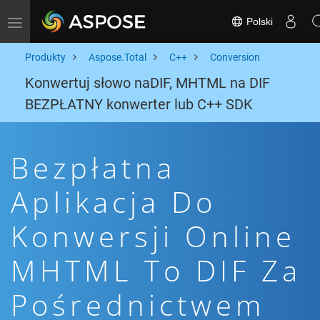
Polski
Toggle navigation
Produkty
Aspose.Total
C++
Conversion
Konwertuj słowo naDIF, MHTML na DIF
BEZPŁATNY konwerter lub C++ SDK
Bezpłatna
Aplikacja Do
Konwersji Online
MHTML To DIF Za
Pośrednictwem