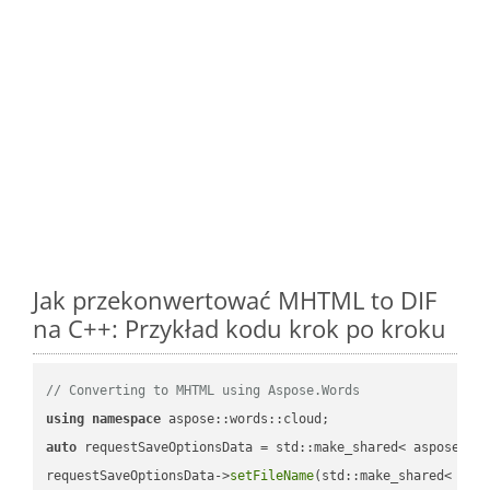
Jak przekonwertować MHTML to DIF
na C++: Przykład kodu krok po kroku
// Converting to MHTML using Aspose.Words
using
namespace
auto
 requestSaveOptionsData = std::make_shared< aspose::wo
requestSaveOptionsData->
setFileName
(std::make_shared< std