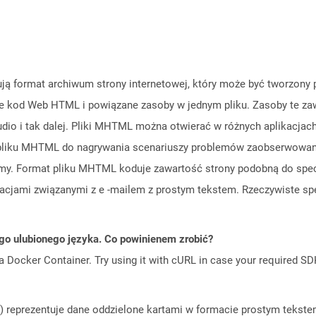
ą format archiwum strony internetowej, który może być tworzony pr
e kod Web HTML i powiązane zasoby w jednym pliku. Zasoby te zawi
 audio i tak dalej. Pliki MHTML można otwierać w różnych aplikacjach
pliku MHTML do nagrywania scenariuszy problemów zaobserwowanyc
emy. Format pliku MHTML koduje zawartość strony podobną do spec
acjami związanymi z e -mailem z prostym tekstem. Rzeczywiste sp
go ulubionego języka. Co powinienem zrobić?
a Docker Container. Try using it with cURL in case your required SDK
V) reprezentuje dane oddzielone kartami w formacie prostym tekste