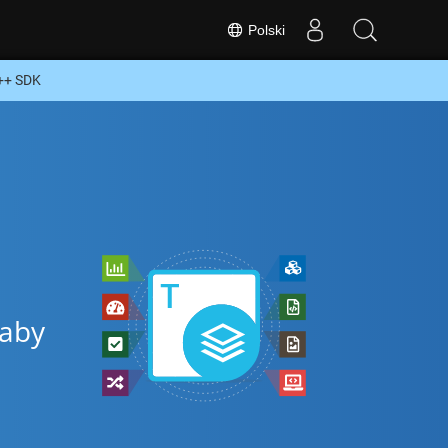
Polski
++ SDK
 aby