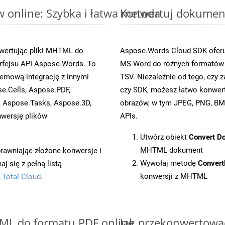
online: Szybka i łatwa metoda
Konwertuj dokument
wertując pliki MHTML do
Aspose.Words Cloud SDK oferuj
fejsu API Aspose.Words. To
MS Word do różnych formatów o
emową integrację z innymi
TSV. Niezależnie od tego, czy
se.Cells, Aspose.PDF,
czy SDK, możesz łatwo konwe
, Aspose.Tasks, Aspose.3D,
obrazów, w tym JPEG, PNG, BMP
wersję plików
APIs.
Utwórz obiekt
Convert D
MHTML dokument
prawniając złożone konwersje i
Wywołaj metodę
Conver
 się z pełną listą
konwersji z MHTML
.Total Cloud
.
TML do formatu PDF online
Jak przekonwertowa