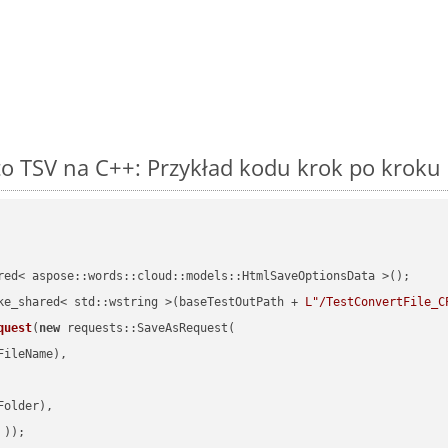
 TSV na C++: Przykład kodu krok po kroku
red< aspose::words::cloud::models::HtmlSaveOptionsData >();

ke_shared< std::wstring >(baseTestOutPath + 
L"/TestConvertFile_C
quest
(
new
 requests::SaveAsRequest(

ileName),

older),

 ))