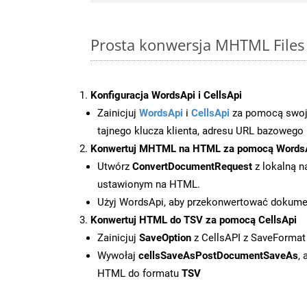
Prosta konwersja MHTML Files
Konfiguracja WordsApi i CellsApi
Zainicjuj
WordsApi
i
CellsApi
za pomocą swojeg
tajnego klucza klienta, adresu URL bazowego i
Konwertuj MHTML na HTML za pomocą Words
Utwórz
ConvertDocumentRequest
z lokalną n
ustawionym na HTML.
Użyj WordsApi, aby przekonwertować doku
Konwertuj HTML do TSV za pomocą CellsApi
Zainicjuj
SaveOption
z CellsAPI z SaveFormat
Wywołaj
cellsSaveAsPostDocumentSaveAs
,
HTML do formatu
TSV