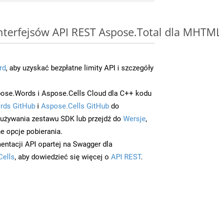
 interfejsów API REST Aspose.Total dla MHTM
rd
, aby uzyskać bezpłatne limity API i szczegóły
ose.Words i Aspose.Cells Cloud dla C++ kodu
rds GitHub
i
Aspose.Cells GitHub
do
/używania zestawu SDK lub przejdź do
Wersje
,
e opcje pobierania.
entacji API opartej na Swagger dla
Cells
, aby dowiedzieć się więcej o
API REST
.