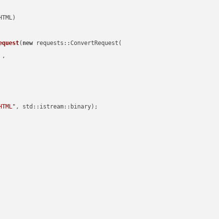
equest
(
new
 requests::ConvertRequest(

 ,        

HTML"
, std::istream::binary)
;
