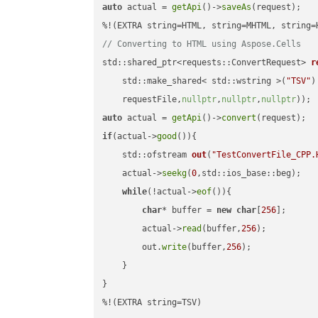
auto
 actual = 
getApi
()->
saveAs
(request);

// Converting to HTML using Aspose.Cells
std::shared_ptr<requests::ConvertRequest> 
r
    std::make_shared< std::wstring >(
"TSV"
)
    requestFile,
nullptr
,
nullptr
,
nullptr
))
auto
 actual = 
getApi
()->
convert
if
(actual->
good
()){

std::ofstream 
out
(
"TestConvertFile_CPP.
    actual->
seekg
(
0
,std::ios_base::beg);

while
(!actual->
eof
()){

char
* buffer = 
new
char
[
256
];

        actual->
read
(buffer,
256
);

        out.
write
(buffer,
256
);

    }

}

%!(EXTRA string=TSV)