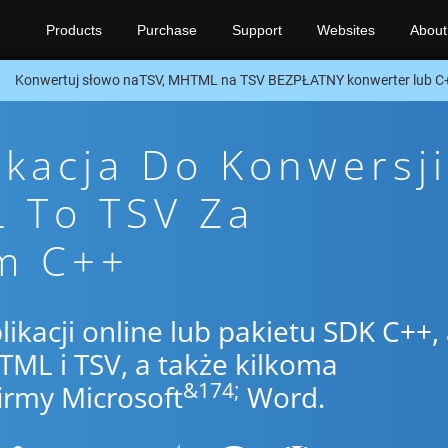
Products
Purchase
Support
Websites
About
Konwertuj słowo naTSV, MHTML na TSV BEZPŁATNY konwerter lub C
ikacja Do Konwersji
 To TSV Za
m C++
likacji online lub pakietu SDK C++,
L i TSV, a także kilkoma
&174;
irmy Microsoft
Word.