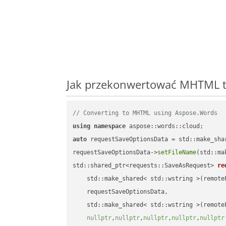
Jak przekonwertować MHTML to
// Converting to MHTML using Aspose.Words
using
namespace
auto
 requestSaveOptionsData = std::make_sha
requestSaveOptionsData->
setFileName
(std::ma
std::shared_ptr<requests::SaveAsRequest> 
re
    std::make_shared< std::wstring >(remoteF
    requestSaveOptionsData,

    std::make_shared< std::wstring >(remoteF
nullptr
,
nullptr
,
nullptr
,
nullptr
,
nullptr