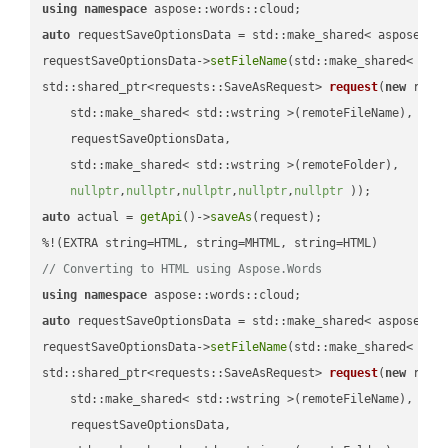
using
namespace
auto
 requestSaveOptionsData = std::make_shared< aspose::wo
requestSaveOptionsData->
setFileName
(std::make_shared< std
std::shared_ptr<requests::SaveAsRequest> 
request
(
new
 reque
    std::make_shared< std::wstring >(remoteFileName),

    requestSaveOptionsData,

    std::make_shared< std::wstring >(remoteFolder),

nullptr
,
nullptr
,
nullptr
,
nullptr
,
nullptr
 ))
auto
 actual = 
getApi
()->
saveAs
(request);

// Converting to HTML using Aspose.Words
using
namespace
auto
 requestSaveOptionsData = std::make_shared< aspose::wo
requestSaveOptionsData->
setFileName
(std::make_shared< std
std::shared_ptr<requests::SaveAsRequest> 
request
(
new
 reque
    std::make_shared< std::wstring >(remoteFileName),

    requestSaveOptionsData,
