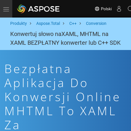
Polski
Toggle navigation
Produkty
Aspose.Total
C++
Conversion
Konwertuj słowo naXAML, MHTML na
XAML BEZPŁATNY konwerter lub C++ SDK
Bezpłatna
Aplikacja Do
Konwersji Online
MHTML To XAML
Za