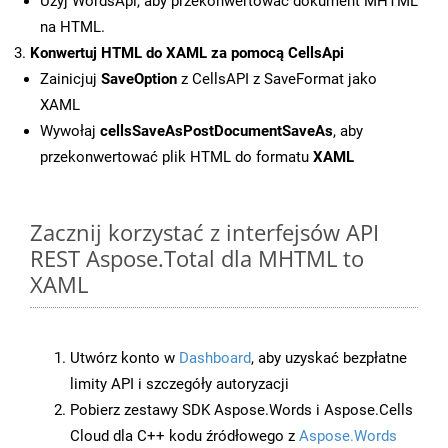
Użyj WordsApi, aby przekonwertować dokument MHTML
na HTML.
Konwertuj HTML do XAML za pomocą CellsApi
Zainicjuj
SaveOption
z CellsAPI z SaveFormat jako
XAML
Wywołaj
cellsSaveAsPostDocumentSaveAs
, aby
przekonwertować plik HTML do formatu
XAML
Zacznij korzystać z interfejsów API
REST Aspose.Total dla MHTML to
XAML
Utwórz konto w
Dashboard
, aby uzyskać bezpłatne
limity API i szczegóły autoryzacji
Pobierz zestawy SDK Aspose.Words i Aspose.Cells
Cloud dla C++ kodu źródłowego z
Aspose.Words