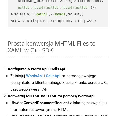
    std::make_shared< std::wstring >(remoteFolder),

nullptr
,
nullptr
,
nullptr
,
nullptr
,
nullptr
 ))
auto
 actual = 
getApi
()->
saveAs
(request);

%!(EXTRA string=XAML, string=HTML, string=XAML)
Prosta konwersja MHTML Files to
XAML w C++ SDK
Konfiguracja WordsApi i CellsApi
Zainicjuj
WordsApi
i
CellsApi
za pomocą swojego
identyfikatora klienta, tajnego klucza klienta, adresu URL
bazowego i wersji API
Konwertuj MHTML na HTML za pomocą WordsApi
Utwórz
ConvertDocumentRequest
z lokalną nazwą pliku
i formatem ustawionym na HTML.