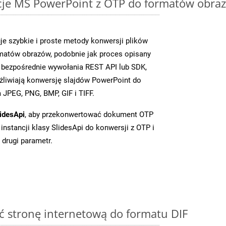
cje MS PowerPoint z OTP do formatów obraz
je szybkie i proste metody konwersji plików
matów obrazów, podobnie jak proces opisany
c bezpośrednie wywołania REST API lub SDK,
liwiają konwersję slajdów PowerPoint do
JPEG, PNG, BMP, GIF i TIFF.
idesApi
, aby przekonwertować dokument OTP
instancji klasy SlidesApi do konwersji z OTP i
 drugi parametr.
 stronę internetową do formatu DIF