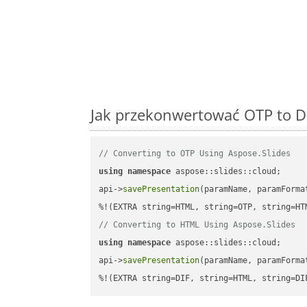
Jak przekonwertować OTP to DI
// Converting to OTP Using Aspose.Slides
using
namespace
 aspose::slides::cloud;      
api->
savePresentation
(paramName, paramForma
// Converting to HTML Using Aspose.Slides
using
namespace
 aspose::slides::cloud;      
api->
savePresentation
(paramName, paramForma
%!(EXTRA string=DIF, string=HTML, string=DI