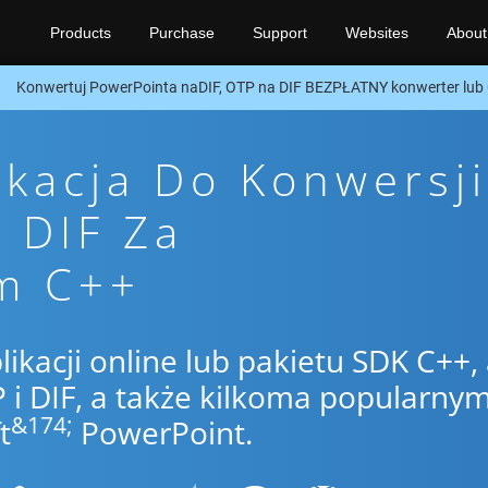
Products
Purchase
Support
Websites
About
Konwertuj PowerPointa naDIF, OTP na DIF BEZPŁATNY konwerter lub
ikacja Do Konwersji
 DIF Za
m C++
likacji online lub pakietu SDK C++,
i DIF, a także kilkoma popularnym
&174;
t
PowerPoint.