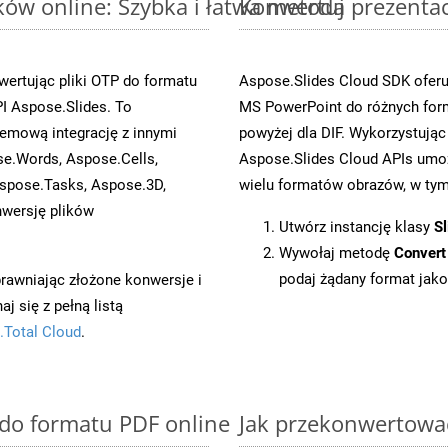
ów online: Szybka i łatwa metoda
Konwertuj prezenta
ertując pliki OTP do formatu
Aspose.Slides Cloud SDK oferu
 Aspose.Slides. To
MS PowerPoint do różnych for
emową integrację z innymi
powyżej dla DIF. Wykorzystują
se.Words, Aspose.Cells,
Aspose.Slides Cloud APIs umoż
spose.Tasks, Aspose.3D,
wielu formatów obrazów, w tym 
wersję plików
Utwórz instancję klasy
Sl
Wywołaj metodę
Convert
podaj żądany format jako
prawniając złożone konwersje i
 się z pełną listą
.Total Cloud
.
 do formatu PDF online
Jak przekonwertować