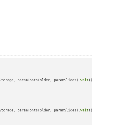
Storage, paramFontsFolder, paramSlides).
wait
();

Storage, paramFontsFolder, paramSlides).
wait
();
