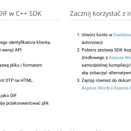
 DIF w C++ SDK
Zacznij korzystać z 
Utwórz konto w
Dashboa
o identyfikatora klienta,
autoryzacji
 wersji API
Pobierz zestawy SDK Asp
źródłowego z
Aspose.Wo
azwą pliku i formatem
samodzielnej kompilacji
aby zobaczyć alternatywn
ent OTP na HTML.
Zajrzyj również do dokum
Aspose.Words
i
Aspose.
 jako DIF
 aby przekonwertować plik