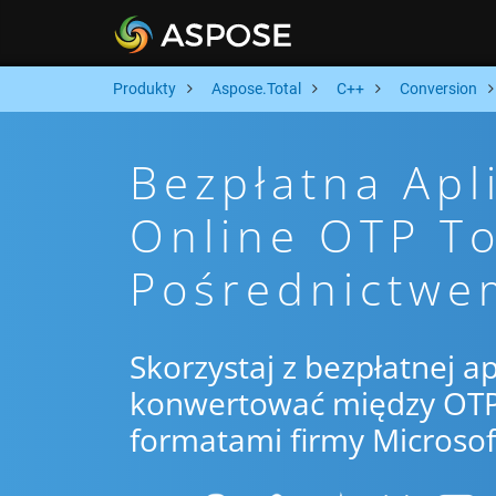
Produkty
Aspose.Total
C++
Conversion
Bezpłatna Apl
Online OTP To
Pośrednictwe
Skorzystaj z bezpłatnej ap
konwertować między OTP 
formatami firmy Microsof