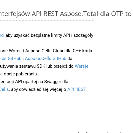
interfejsów API REST Aspose.Total dla OTP to
rd
, aby uzyskać bezpłatne limity API i szczegóły
ose.Words i Aspose.Cells Cloud dla C++ kodu
rds GitHub
i
Aspose.Cells GitHub
do
/używania zestawu SDK lub przejdź do
Wersje
,
e opcje pobierania.
entacji API opartej na Swagger dla
Cells
, aby dowiedzieć się więcej o
API REST
.