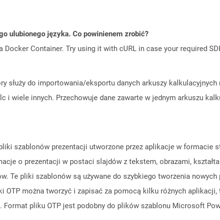
go ulubionego języka. Co powinienem zrobić?
a Docker Container. Try using it with cURL in case your required SDK
ry służy do importowania/eksportu danych arkuszy kalkulacyjnych 
alc i wiele innych. Przechowuje dane zawarte w jednym arkuszu kal
ą pliki szablonów prezentacji utworzone przez aplikacje w formac
acje o prezentacji w postaci slajdów z tekstem, obrazami, kształt
w. Te pliki szablonów są używane do szybkiego tworzenia nowych pr
 OTP można tworzyć i zapisać za pomocą kilku różnych aplikacji, 
. Format pliku OTP jest podobny do plików szablonu Microsoft Power