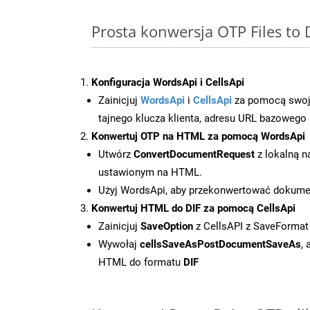
Prosta konwersja OTP Files to
Konfiguracja WordsApi i CellsApi
Zainicjuj
WordsApi
i
CellsApi
za pomocą swojeg
tajnego klucza klienta, adresu URL bazowego i
Konwertuj OTP na HTML za pomocą WordsApi
Utwórz
ConvertDocumentRequest
z lokalną n
ustawionym na HTML.
Użyj WordsApi, aby przekonwertować dokum
Konwertuj HTML do DIF za pomocą CellsApi
Zainicjuj
SaveOption
z CellsAPI z SaveFormat
Wywołaj
cellsSaveAsPostDocumentSaveAs
,
HTML do formatu
DIF