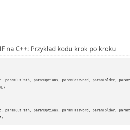
F na C++: Przykład kodu krok po kroku
      

t, paramOutPath, paramOptions, paramPassword, paramFolder, param
      

t, paramOutPath, paramOptions, paramPassword, paramFolder, param
F)