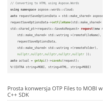
// Converting to HTML using Aspose.Words
using
namespace
auto
 requestSaveOptionsData = std::make_shared< aspose::wo
requestSaveOptionsData->
setFileName
(std::make_shared< std
std::shared_ptr<requests::SaveAsRequest> 
request
(
new
 reque
    std::make_shared< std::wstring >(remoteFileName),

    requestSaveOptionsData,

    std::make_shared< std::wstring >(remoteFolder),

nullptr
,
nullptr
,
nullptr
,
nullptr
,
nullptr
 ))
auto
 actual = 
getApi
()->
saveAs
(request);

%!(EXTRA string=MOBI, string=HTML, string=MOBI)
Prosta konwersja OTP Files to MOBI w
C++ SDK