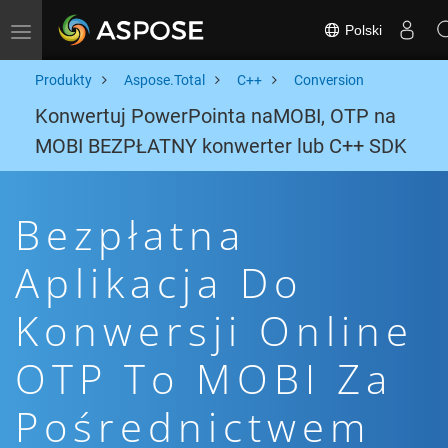
Polski
Toggle navigation
Produkty
Aspose.Total
C++
Conversion
Konwertuj PowerPointa naMOBI, OTP na
MOBI BEZPŁATNY konwerter lub C++ SDK
Bezpłatna
Aplikacja Do
Konwersji Online
OTP To MOBI Za
Pośrednictwem