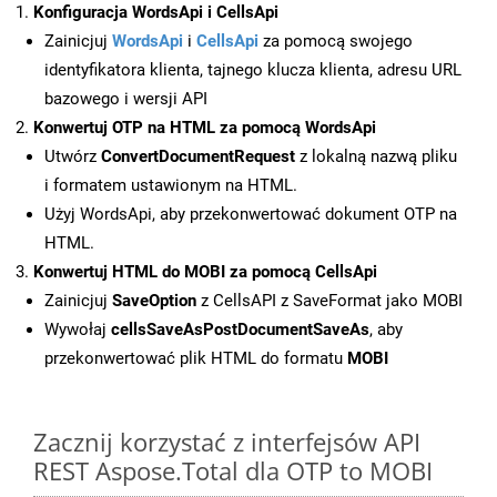
Konfiguracja WordsApi i CellsApi
Zainicjuj
WordsApi
i
CellsApi
za pomocą swojego
identyfikatora klienta, tajnego klucza klienta, adresu URL
bazowego i wersji API
Konwertuj OTP na HTML za pomocą WordsApi
Utwórz
ConvertDocumentRequest
z lokalną nazwą pliku
i formatem ustawionym na HTML.
Użyj WordsApi, aby przekonwertować dokument OTP na
HTML.
Konwertuj HTML do MOBI za pomocą CellsApi
Zainicjuj
SaveOption
z CellsAPI z SaveFormat jako MOBI
Wywołaj
cellsSaveAsPostDocumentSaveAs
, aby
przekonwertować plik HTML do formatu
MOBI
Zacznij korzystać z interfejsów API
REST Aspose.Total dla OTP to MOBI