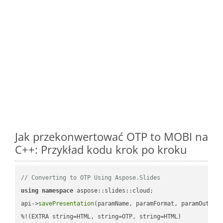
Jak przekonwertować OTP to MOBI na
C++: Przykład kodu krok po kroku
// Converting to OTP Using Aspose.Slides
using
namespace
 aspose::slides::cloud;            

api->
savePresentation
(paramName, paramFormat, paramOutPat