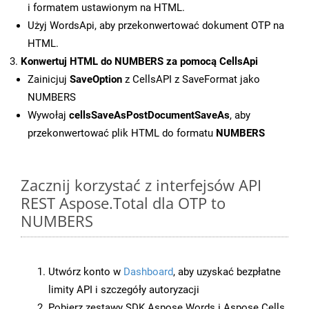
i formatem ustawionym na HTML.
Użyj WordsApi, aby przekonwertować dokument OTP na
HTML.
Konwertuj HTML do NUMBERS za pomocą CellsApi
Zainicjuj
SaveOption
z CellsAPI z SaveFormat jako
NUMBERS
Wywołaj
cellsSaveAsPostDocumentSaveAs
, aby
przekonwertować plik HTML do formatu
NUMBERS
Zacznij korzystać z interfejsów API
REST Aspose.Total dla OTP to
NUMBERS
Utwórz konto w
Dashboard
, aby uzyskać bezpłatne
limity API i szczegóły autoryzacji
Pobierz zestawy SDK Aspose.Words i Aspose.Cells