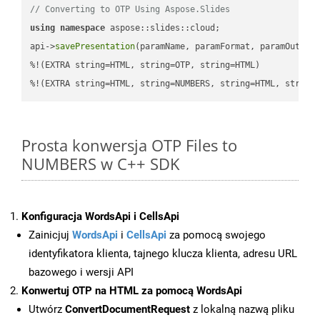
// Converting to OTP Using Aspose.Slides
using
namespace
 aspose::slides::cloud;            

api->
savePresentation
(paramName, paramFormat, paramOutPat
%!(EXTRA string=HTML, string=OTP, string=HTML)

%!(EXTRA string=HTML, string=NUMBERS, string=HTML, string
Prosta konwersja OTP Files to
NUMBERS w C++ SDK
Konfiguracja WordsApi i CellsApi
Zainicjuj
WordsApi
i
CellsApi
za pomocą swojego
identyfikatora klienta, tajnego klucza klienta, adresu URL
bazowego i wersji API
Konwertuj OTP na HTML za pomocą WordsApi
Utwórz
ConvertDocumentRequest
z lokalną nazwą pliku