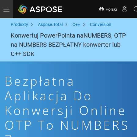
Polski
Toggle navigation
Produkty
Aspose.Total
C++
Conversion
Konwertuj PowerPointa naNUMBERS, OTP
na NUMBERS BEZPŁATNY konwerter lub
C++ SDK
Bezpłatna
Aplikacja Do
Konwersji Online
OTP To NUMBERS