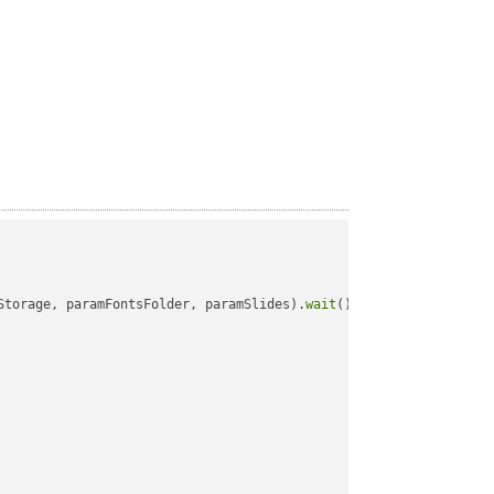
Storage, paramFontsFolder, paramSlides).
wait
();
