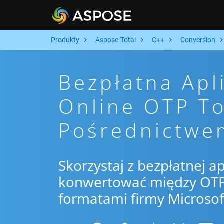
Produkty
Aspose.Total
C++
Conversion
Bezpłatna Apl
Online OTP To
Pośrednictwe
Skorzystaj z bezpłatnej ap
konwertować między OTP 
formatami firmy Microsof