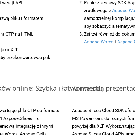
 wersji API
Pobierz zestawy SDK Asp
źródłowego z
Aspose.Wo
azwą pliku i formatem
samodzielnej kompilacji
aby zobaczyć alternatywn
ent OTP na HTML.
Zajrzyj również do dokum
Aspose.Words
i
Aspose.
 jako XLT
 aby przekonwertować plik
ów online: Szybka i łatwa metoda
Konwertuj prezenta
ertując pliki OTP do formatu
Aspose.Slides Cloud SDK oferu
 Aspose.Slides. To
MS PowerPoint do różnych for
emową integrację z innymi
powyżej dla XLT. Wykorzystują
se.Words, Aspose.Cells,
Aspose.Slides Cloud APIs umoż