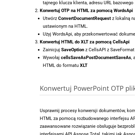
tajnego klucza klienta, adresu URL bazowego i
Konwertuj OTP na HTML za pomocą WordsApi
Utwórz
ConvertDocumentRequest
z lokalną n
ustawionym na HTML.
Użyj WordsApi, aby przekonwertować dokum
Konwertuj HTML do XLT za pomocą CellsApi
Zainicjuj
SaveOption
z CellsAPI z SaveFormat
Wywołaj
cellsSaveAsPostDocumentSaveAs
,
HTML do formatu
XLT
Konwertuj PowerPoint OTP plik
Usprawnij procesy konwersji dokumentów, konw
HTML za pomocą rozbudowanego interfejsu API
zaawansowane rozwiązanie obsługuje bezprobl
interfejsami API Aspose.Total, takimi jak Aspo