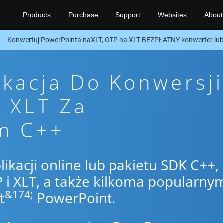
Products
Purchase
Support
Websites
About
Konwertuj PowerPointa naXLT, OTP na XLT BEZPŁATNY konwerter lu
ikacja Do Konwersji
 XLT Za
m C++
likacji online lub pakietu SDK C++,
i XLT, a także kilkoma popularny
&174;
t
PowerPoint.