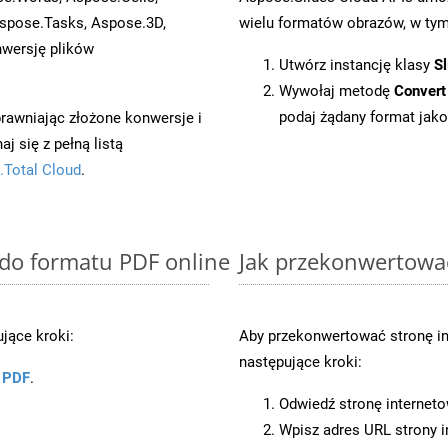
spose.Tasks, Aspose.3D,
wielu formatów obrazów, w tym 
wersję plików
Utwórz instancję klasy
Sl
Wywołaj metodę
Convert
podaj żądany format jako
prawniając złożone konwersje i
 się z pełną listą
.Total Cloud
.
 do formatu PDF online
Jak przekonwertowa
jące kroki:
Aby przekonwertować stronę in
następujące kroki:
u PDF
.
Odwiedź stronę internet
Wpisz adres URL strony i