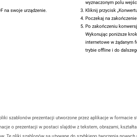
wyznaczonym polu wejś
DF na swoje urządzenie.
Kliknij przycisk „Konwert
Poczekaj na zakończenie
Po zakończeniu konwersji
Wykonując poniższe krok
internetowe w żądanym f
trybie offline i do dalsze
ą pliki szablonów prezentacji utworzone przez aplikacje w formac
acje o prezentacji w postaci slajdów z tekstem, obrazami, kształt
w. Te pliki szablonów są używane do szybkiego tworzenia nowych pr