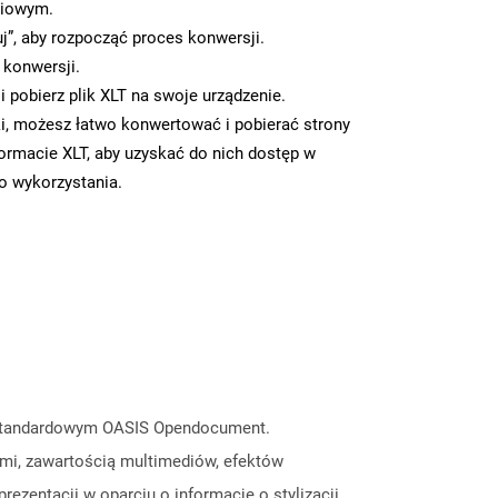
ciowym.
uj”, aby rozpocząć proces konwersji.
 konwersji.
 pobierz plik XLT na swoje urządzenie.
i, możesz łatwo konwertować i pobierać strony
ormacie XLT, aby uzyskać do nich dostęp w
go wykorzystania.
ie standardowym OASIS Opendocument.
ami, zawartością multimediów, efektów
ezentacji w oparciu o informacje o stylizacji