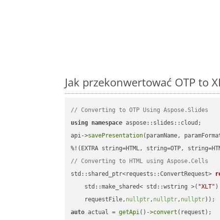
Jak przekonwertować OTP to XL
// Converting to OTP Using Aspose.Slides
using
namespace
 aspose::slides::cloud;      
api->
savePresentation
(paramName, paramForma
// Converting to HTML using Aspose.Cells
std::shared_ptr<requests::ConvertRequest> 
r
    std::make_shared< std::wstring >(
"XLT"
)
    requestFile,
nullptr
,
nullptr
,
nullptr
))
auto
 actual = 
getApi
()->
convert