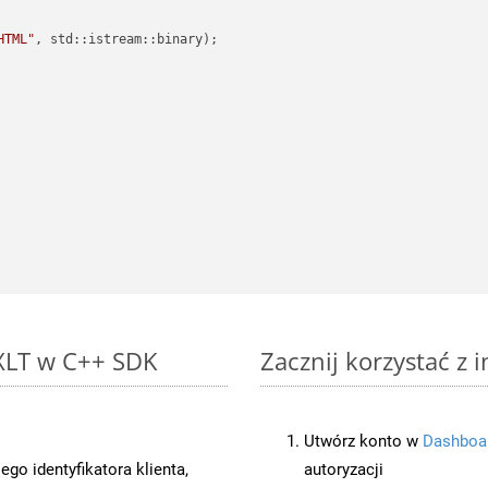
HTML"
, std::istream::binary)
;

 XLT w C++ SDK
Zacznij korzystać z 
Utwórz konto w
Dashboa
o identyfikatora klienta,
autoryzacji