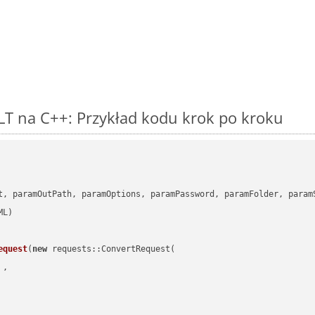
T na C++: Przykład kodu krok po kroku
      

t, paramOutPath, paramOptions, paramPassword, paramFolder, param
equest
(
new
 requests::ConvertRequest(

 ,        
