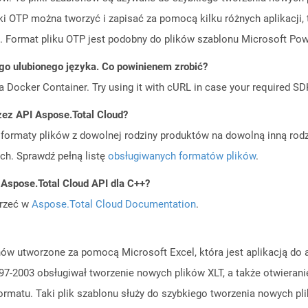
 OTP można tworzyć i zapisać za pomocą kilku różnych aplikacji, 
. Format pliku OTP jest podobny do plików szablonu Microsoft Power
go ulubionego języka. Co powinienem zrobić?
a Docker Container. Try using it with cURL in case your required SDK
zez API Aspose.Total Cloud?
ormaty plików z dowolnej rodziny produktów na dowolną inną rodz
ch. Sprawdź pełną listę
obsługiwanych formatów plików
.
 Aspose.Total Cloud API dla C++?
jrzeć w
Aspose.Total Cloud Documentation
.
lonów utworzone za pomocą Microsoft Excel, która jest aplikacją do 
e 97-2003 obsługiwał tworzenie nowych plików XLT, a także otwierani
 formatu. Taki plik szablonu służy do szybkiego tworzenia nowych p