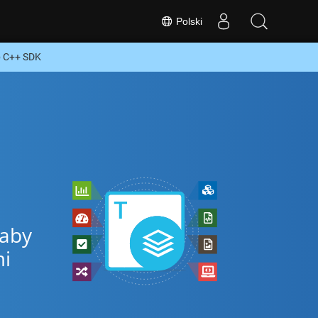
Polski
b C++ SDK
 aby
mi