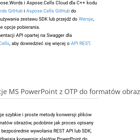
ose.Words i Aspose.Cells Cloud dla C++ kodu
rds GitHub
i
Aspose.Cells GitHub
do
/używania zestawu SDK lub przejdź do
Wersje
,
e opcje pobierania.
entacji API opartej na Swagger dla
Cells
, aby dowiedzieć się więcej o
API REST
.
cje MS PowerPoint z OTP do formatów obraz
je szybkie i proste metody konwersji plików
matów obrazów, podobnie jak proces opisany
c bezpośrednie wywołania REST API lub SDK,
liwiają konwersję slajdów PowerPoint do