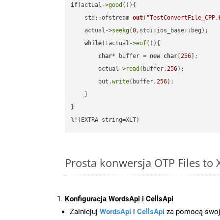
if
(actual->
good
()){

std::ofstream 
out
(
"TestConvertFile_CPP.
    actual->
seekg
(
0
,std::ios_base::beg);

while
(!actual->
eof
()){

char
* buffer = 
new
char
[
256
];

        actual->
read
(buffer,
256
);

        out.
write
(buffer,
256
);

    }

}

%!(EXTRA string=XLT)
Prosta konwersja OTP Files to
Konfiguracja WordsApi i CellsApi
Zainicjuj
WordsApi
i
CellsApi
za pomocą swojeg