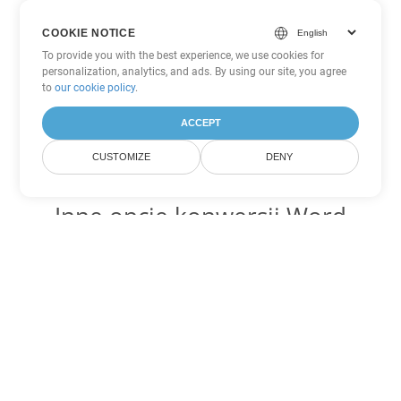
COOKIE NOTICE
To provide you with the best experience, we use cookies for
personalization, analytics, and ads. By using our site, you agree
to
our cookie policy
.
ACCEPT
CUSTOMIZE
DENY
Inne opcje konwersji Word
Konwertuj OTT na DOC
DOC:
Microsoft Word Binary Format
Konwertuj OTT na DOT
DOT:
Microsoft Word Template Files