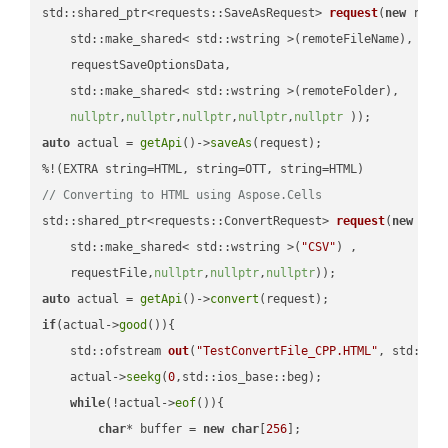
std::shared_ptr<requests::SaveAsRequest> 
request
(
new
 reque
    std::make_shared< std::wstring >(remoteFileName),

    requestSaveOptionsData,

    std::make_shared< std::wstring >(remoteFolder),

nullptr
,
nullptr
,
nullptr
,
nullptr
,
nullptr
 ))
auto
 actual = 
getApi
()->
saveAs
(request);

// Converting to HTML using Aspose.Cells
std::shared_ptr<requests::ConvertRequest> 
request
(
new
 requ
    std::make_shared< std::wstring >(
"CSV"
) ,        

    requestFile,
nullptr
,
nullptr
,
nullptr
))
auto
 actual = 
getApi
()->
convert
if
(actual->
good
()){

std::ofstream 
out
(
"TestConvertFile_CPP.HTML"
, std::is
    actual->
seekg
(
0
,std::ios_base::beg);

while
(!actual->
eof
()){

char
* buffer = 
new
char
[
256
];
