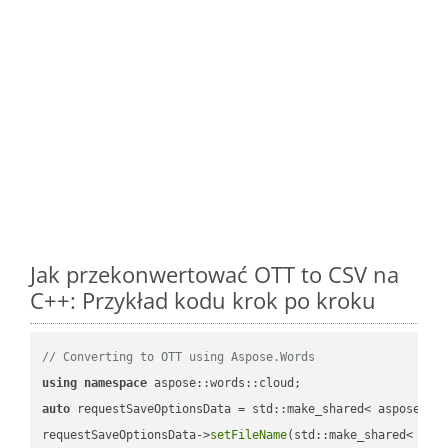
Jak przekonwertować OTT to CSV na
C++: Przykład kodu krok po kroku
// Converting to OTT using Aspose.Words
using
namespace
auto
 requestSaveOptionsData = std::make_shared< aspose::wo
requestSaveOptionsData->
setFileName
(std::make_shared< std