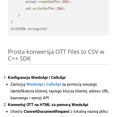
        actual->
read
(buffer,
256
);

        out.
write
(buffer,
256
);

    }

}

%!(EXTRA string=CSV)
Prosta konwersja OTT Files to CSV w
C++ SDK
Konfiguracja WordsApi i CellsApi
Zainicjuj
WordsApi
i
CellsApi
za pomocą swojego
identyfikatora klienta, tajnego klucza klienta, adresu URL
bazowego i wersji API
Konwertuj OTT na HTML za pomocą WordsApi
Utwórz
ConvertDocumentRequest
z lokalną nazwą pliku