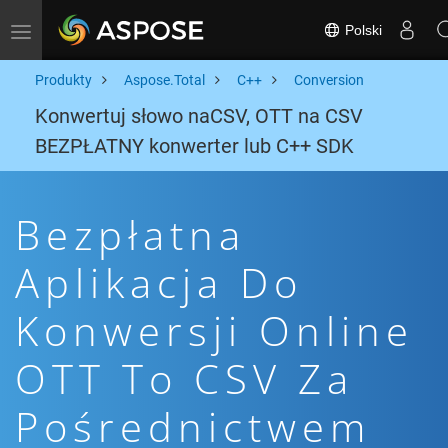
Polski
Toggle navigation
Produkty
Aspose.Total
C++
Conversion
Konwertuj słowo naCSV, OTT na CSV
BEZPŁATNY konwerter lub C++ SDK
Bezpłatna
Aplikacja Do
Konwersji Online
OTT To CSV Za
Pośrednictwem