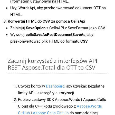
i formatem ustawionym na HTML.
Użyj WordsApi, aby przekonwertować dokument OTT na
HTML.
Konwertuj HTML do CSV za pomocą CellsApi
Zainicjuj
SaveOption
z CellsAPI z SaveFormat jako CSV
Wywołaj
cellsSaveAsPostDocumentSaveAs
, aby
przekonwertować plik HTML do formatu
CSV
Zacznij korzystać z interfejsów API
REST Aspose.Total dla OTT to CSV
Utwórz konto w
Dashboard
, aby uzyskać bezpłatne
limity API i szczegóły autoryzacji
Pobierz zestawy SDK Aspose.Words i Aspose.Cells
Cloud dla C++ kodu źródłowego z
Aspose.Words
GitHub
i
Aspose.Cells GitHub
do samodzielnej