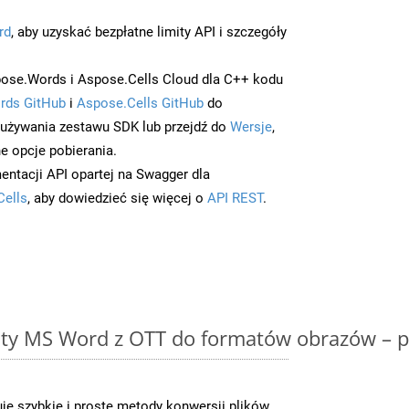
rd
, aby uzyskać bezpłatne limity API i szczegóły
ose.Words i Aspose.Cells Cloud dla C++ kodu
rds GitHub
i
Aspose.Cells GitHub
do
/używania zestawu SDK lub przejdź do
Wersje
,
e opcje pobierania.
entacji API opartej na Swagger dla
Cells
, aby dowiedzieć się więcej o
API REST
.
y MS Word z OTT do formatów obrazów – p
e szybkie i proste metody konwersji plików