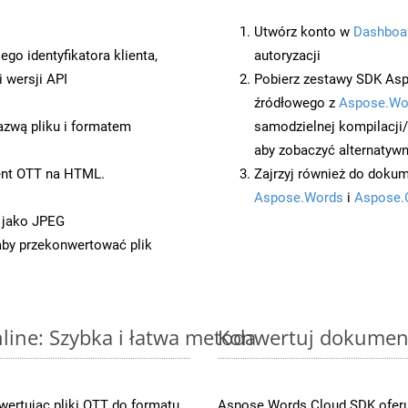
Utwórz konto w
Dashboa
o identyfikatora klienta,
autoryzacji
 wersji API
Pobierz zestawy SDK Asp
źródłowego z
Aspose.Wo
azwą pliku i formatem
samodzielnej kompilacji
aby zobaczyć alternatywn
ent OTT na HTML.
Zajrzyj również do dokum
Aspose.Words
i
Aspose.
 jako JPEG
 aby przekonwertować plik
ine: Szybka i łatwa metoda
Konwertuj dokument
ertując pliki OTT do formatu
Aspose.Words Cloud SDK oferuj