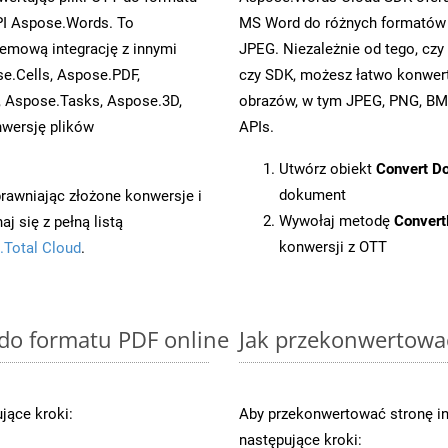
I Aspose.Words. To
MS Word do różnych formatów o
emową integrację z innymi
JPEG. Niezależnie od tego, c
se.Cells, Aspose.PDF,
czy SDK, możesz łatwo konwe
, Aspose.Tasks, Aspose.3D,
obrazów, w tym JPEG, PNG, BMP
wersję plików
APIs.
Utwórz obiekt
Convert D
dokument
prawniając złożone konwersje i
Wywołaj metodę
Conver
 się z pełną listą
konwersji z OTT
.Total Cloud
.
 do formatu PDF online
Jak przekonwertowa
jące kroki:
Aby przekonwertować stronę i
następujące kroki: