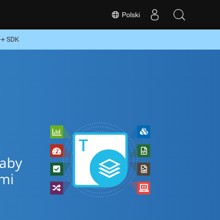
Polski
++ SDK
 aby
ymi