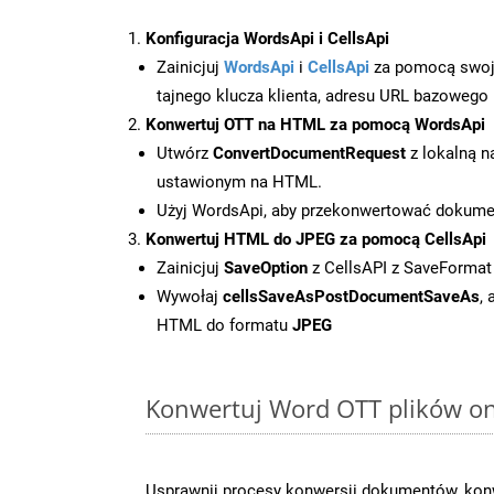
Konfiguracja WordsApi i CellsApi
Zainicjuj
WordsApi
i
CellsApi
za pomocą swojeg
tajnego klucza klienta, adresu URL bazowego i
Konwertuj OTT na HTML za pomocą WordsApi
Utwórz
ConvertDocumentRequest
z lokalną n
ustawionym na HTML.
Użyj WordsApi, aby przekonwertować dokum
Konwertuj HTML do JPEG za pomocą CellsApi
Zainicjuj
SaveOption
z CellsAPI z SaveFormat
Wywołaj
cellsSaveAsPostDocumentSaveAs
,
HTML do formatu
JPEG
Konwertuj Word OTT plików onl
Usprawnij procesy konwersji dokumentów, konw