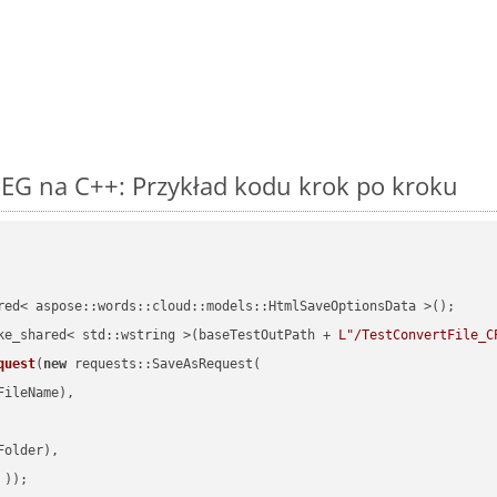
EG na C++: Przykład kodu krok po kroku
red< aspose::words::cloud::models::HtmlSaveOptionsData >();

ke_shared< std::wstring >(baseTestOutPath + 
L"/TestConvertFile_C
quest
(
new
 requests::SaveAsRequest(

ileName),

older),

 ))