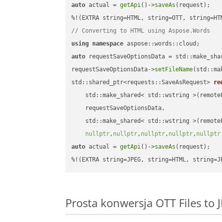
auto
 actual = 
getApi
()->
saveAs
(request);

// Converting to HTML using Aspose.Words
using
namespace
auto
 requestSaveOptionsData = std::make_sha
requestSaveOptionsData->
setFileName
(std::ma
std::shared_ptr<requests::SaveAsRequest> 
re
    std::make_shared< std::wstring >(remoteF
    requestSaveOptionsData,

    std::make_shared< std::wstring >(remoteF
nullptr
,
nullptr
,
nullptr
,
nullptr
,
nullptr
auto
 actual = 
getApi
()->
saveAs
(request);

%!(EXTRA string=JPEG, string=HTML, string=J
Prosta konwersja OTT Files to