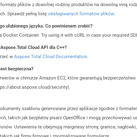
ormaty plików z dowolnej rodziny produktów na dowolną inną rodz
ch. Sprawdź pełną listę
obsługiwanych formatów plików
.
go ulubionego języka. Co powinienem zrobić?
a Docker Container. Try using it with cURL in case your required SDK
 Aspose.Total Cloud API dla C++?
jrzeć w
Aspose.Total Cloud Documentation
.
est bezpieczna?
rwerów w chmurze Amazon EC2, które gwarantują bezpieczeństwo i 
ps://about.aspose.cloud/security).
ą dokumenty szablonu generowane przez aplikacje zgodnie z forma
ch, takich jak bezpłatny pisarz OpenOffice i mogą przechowywać u
ów. Ustawienia te obejmują marginesy strony, granice, nagłówki, s
takich jak firmy firmowe i znormalizowane formularze.