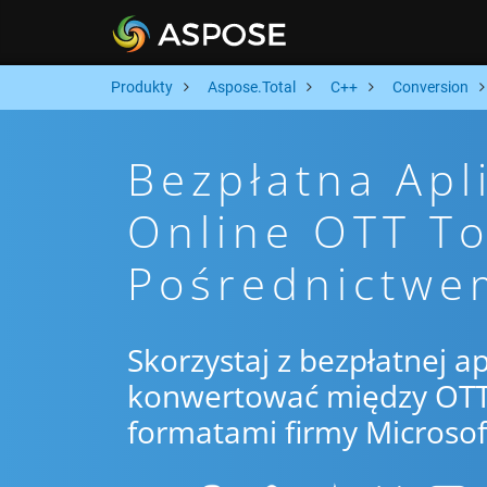
Produkty
Aspose.Total
C++
Conversion
Bezpłatna Apl
Online OTT To
Pośrednictwe
Skorzystaj z bezpłatnej ap
konwertować między OTT 
formatami firmy Microsof