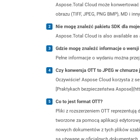
Aspose.Total Cloud może konwertować f
obrazu (TIFF, JPEG, PNG BMP), MD i inny
Nie mogę znaleźć pakietu SDK dla moje
Aspose.Total Cloud is also available as 
Gdzie mogę znaleźć informacje o wersji
Pełne informacje o wydaniu można prze
Czy konwersja OTT to JPEG w chmurze j
Oczywiście! Aspose Cloud korzysta z se
[Praktykach bezpieczeństwa Aspose](htt
Co to jest format OTT?
Pliki z rozszerzeniem OTT reprezentuj
tworzone za pomocą aplikacji edytorowy
nowych dokumentów z tych plików szablon
są używane w oficjalnych dokumentach, 