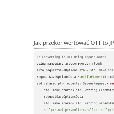
Jak przekonwertować OTT to JP
// Converting to OTT using Aspose.Words
using
namespace
auto
 requestSaveOptionsData = std::make_sha
requestSaveOptionsData->
setFileName
(std::ma
std::shared_ptr<requests::SaveAsRequest> 
re
    std::make_shared< std::wstring >(remoteF
    requestSaveOptionsData,

    std::make_shared< std::wstring >(remoteF
nullptr
,
nullptr
,
nullptr
,
nullptr
,
nullptr