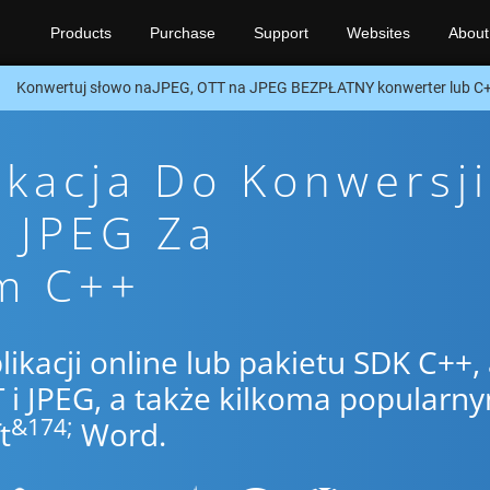
Products
Purchase
Support
Websites
About
Konwertuj słowo naJPEG, OTT na JPEG BEZPŁATNY konwerter lub C
ikacja Do Konwersji
 JPEG Za
m C++
likacji online lub pakietu SDK C++,
i JPEG, a także kilkoma popularn
&174;
t
Word.