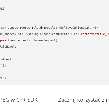
red< aspose::words::cloud::models::HtmlSaveOptionsData >();

ke_shared< std::wstring >(baseTestOutPath + 
L"/TestConvertFile_C
quest
(
new
 requests::SaveAsRequest(

ileName),

older),

 ))
PEG)
 JPEG w C++ SDK
Zacznij korzystać z 