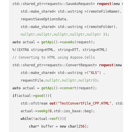
std::shared_ptr<requests::SaveAsRequest> 
request
(
new
 reque
    std::make_shared< std::wstring >(remoteFileName),

    requestSaveOptionsData,

    std::make_shared< std::wstring >(remoteFolder),

nullptr
,
nullptr
,
nullptr
,
nullptr
,
nullptr
 ))
auto
 actual = 
getApi
()->
saveAs
(request);

// Converting to HTML using Aspose.Cells
std::shared_ptr<requests::ConvertRequest> 
request
(
new
 requ
    std::make_shared< std::wstring >(
"XLS"
) ,        

    requestFile,
nullptr
,
nullptr
,
nullptr
))
auto
 actual = 
getApi
()->
convert
if
(actual->
good
()){

std::ofstream 
out
(
"TestConvertFile_CPP.HTML"
, std::is
    actual->
seekg
(
0
,std::ios_base::beg);

while
(!actual->
eof
()){

char
* buffer = 
new
char
[
256
];
