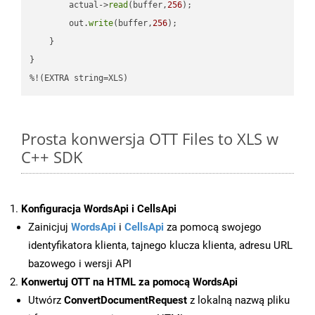
        actual->
read
(buffer,
256
);

        out.
write
(buffer,
256
);

    }

}

%!(EXTRA string=XLS)
Prosta konwersja OTT Files to XLS w
C++ SDK
Konfiguracja WordsApi i CellsApi
Zainicjuj
WordsApi
i
CellsApi
za pomocą swojego
identyfikatora klienta, tajnego klucza klienta, adresu URL
bazowego i wersji API
Konwertuj OTT na HTML za pomocą WordsApi
Utwórz
ConvertDocumentRequest
z lokalną nazwą pliku