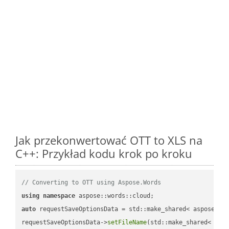
Jak przekonwertować OTT to XLS na
C++: Przykład kodu krok po kroku
// Converting to OTT using Aspose.Words
using
namespace
auto
 requestSaveOptionsData = std::make_shared< aspose::wo
requestSaveOptionsData->
setFileName
(std::make_shared< std