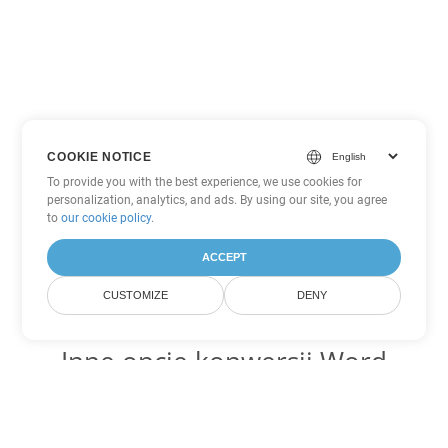
COOKIE NOTICE
To provide you with the best experience, we use cookies for
personalization, analytics, and ads. By using our site, you agree
to
our cookie policy
.
ACCEPT
CUSTOMIZE
DENY
Inne opcje konwersji Word
Konwertuj OTT na DOC
DOC:
Microsoft Word Binary Format