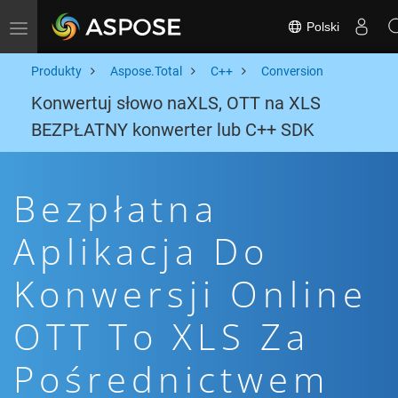
Polski
Toggle navigation
Produkty
Aspose.Total
C++
Conversion
Konwertuj słowo naXLS, OTT na XLS
BEZPŁATNY konwerter lub C++ SDK
Bezpłatna
Aplikacja Do
Konwersji Online
OTT To XLS Za
Pośrednictwem