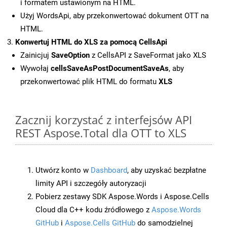
i formatem ustawionym na HTML.
Użyj WordsApi, aby przekonwertować dokument OTT na
HTML.
Konwertuj HTML do XLS za pomocą CellsApi
Zainicjuj
SaveOption
z CellsAPI z SaveFormat jako XLS
Wywołaj
cellsSaveAsPostDocumentSaveAs
, aby
przekonwertować plik HTML do formatu
XLS
Zacznij korzystać z interfejsów API
REST Aspose.Total dla OTT to XLS
Utwórz konto w
Dashboard
, aby uzyskać bezpłatne
limity API i szczegóły autoryzacji
Pobierz zestawy SDK Aspose.Words i Aspose.Cells
Cloud dla C++ kodu źródłowego z
Aspose.Words
GitHub
i
Aspose.Cells GitHub
do samodzielnej