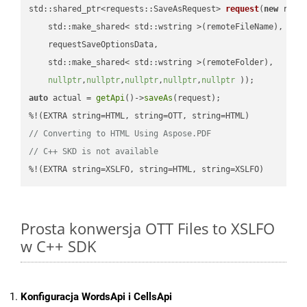
std::shared_ptr<requests::SaveAsRequest> 
request
(
new
 reque
    std::make_shared< std::wstring >(remoteFileName),

    requestSaveOptionsData,

    std::make_shared< std::wstring >(remoteFolder),

nullptr
,
nullptr
,
nullptr
,
nullptr
,
nullptr
 ))
auto
 actual = 
getApi
()->
saveAs
(request);

// Converting to HTML Using Aspose.PDF
// C++ SKD is not available
%!(EXTRA string=XSLFO, string=HTML, string=XSLFO)
Prosta konwersja OTT Files to XSLFO
w C++ SDK
Konfiguracja WordsApi i CellsApi