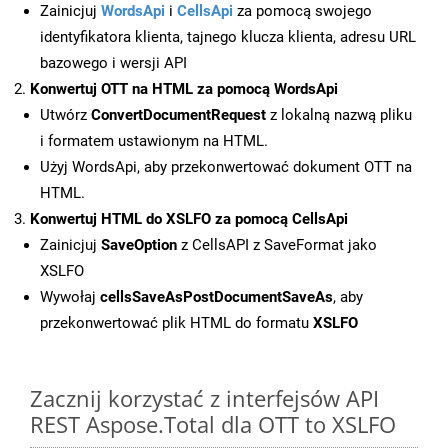
Zainicjuj
WordsApi
i
CellsApi
za pomocą swojego
identyfikatora klienta, tajnego klucza klienta, adresu URL
bazowego i wersji API
Konwertuj OTT na HTML za pomocą WordsApi
Utwórz
ConvertDocumentRequest
z lokalną nazwą pliku
i formatem ustawionym na HTML.
Użyj WordsApi, aby przekonwertować dokument OTT na
HTML.
Konwertuj HTML do XSLFO za pomocą CellsApi
Zainicjuj
SaveOption
z CellsAPI z SaveFormat jako
XSLFO
Wywołaj
cellsSaveAsPostDocumentSaveAs
, aby
przekonwertować plik HTML do formatu
XSLFO
Zacznij korzystać z interfejsów API
REST Aspose.Total dla OTT to XSLFO