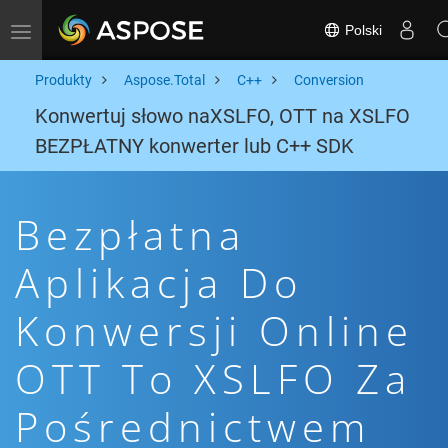
Polski
Toggle navigation
Produkty
Aspose.Total
C++
Conversion
Konwertuj słowo naXSLFO, OTT na XSLFO
BEZPŁATNY konwerter lub C++ SDK
Bezpłatna
Aplikacja Do
Konwersji Online
OTT To XSLFO Za
Pośrednictwem