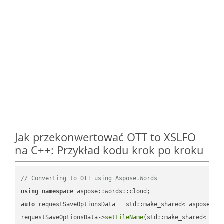
Jak przekonwertować OTT to XSLFO
na C++: Przykład kodu krok po kroku
// Converting to OTT using Aspose.Words
using
namespace
auto
 requestSaveOptionsData = std::make_shared< aspose::wo
requestSaveOptionsData->
setFileName
(std::make_shared< std