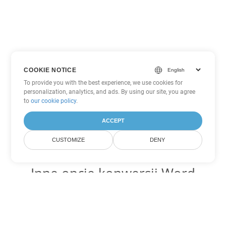
COOKIE NOTICE
To provide you with the best experience, we use cookies for
personalization, analytics, and ads. By using our site, you agree
to
our cookie policy
.
ACCEPT
CUSTOMIZE
DENY
Inne opcje konwersji Word
Konwertuj OTT na DOC
DOC:
Microsoft Word Binary Format