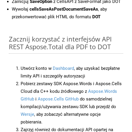
Zainicjuj
SaveOption
z CellsAPI z SaveFormat jako DOT
Wywołaj
cellsSaveAsPostDocumentSaveAs
, aby
przekonwertować plik HTML do formatu
DOT
Zacznij korzystać z interfejsów API
REST Aspose.Total dla PDF to DOT
Utwórz konto w
Dashboard
, aby uzyskać bezpłatne
limity API i szczegóły autoryzacji
Pobierz zestawy SDK Aspose.Words i Aspose.Cells
Cloud dla C++ kodu źródłowego z
Aspose.Words
GitHub
i
Aspose.Cells GitHub
do samodzielnej
kompilacji/używania zestawu SDK lub przejdź do
Wersje
, aby zobaczyć alternatywne opcje
pobierania.
Zajrzyj również do dokumentacji API opartej na