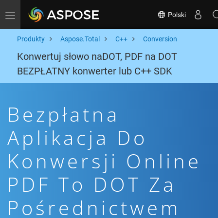
Polski
Toggle navigation
Produkty
Aspose.Total
C++
Conversion
Konwertuj słowo naDOT, PDF na DOT
BEZPŁATNY konwerter lub C++ SDK
Bezpłatna
Aplikacja Do
Konwersji Online
PDF To DOT Za
Pośrednictwem