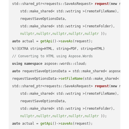
std::shared_ptr<requests::SaveAsRequest> 
request
(
new
 reque
    std::make_shared< std::wstring >(remoteFileName),

    requestSaveOptionsData,

    std::make_shared< std::wstring >(remoteFolder),

nullptr
,
nullptr
,
nullptr
,
nullptr
,
nullptr
 ))
auto
 actual = 
getApi
()->
saveAs
(request);

// Converting to HTML using Aspose.Words
using
namespace
auto
 requestSaveOptionsData = std::make_shared< aspose::wo
requestSaveOptionsData->
setFileName
(std::make_shared< std
std::shared_ptr<requests::SaveAsRequest> 
request
(
new
 reque
    std::make_shared< std::wstring >(remoteFileName),

    requestSaveOptionsData,

    std::make_shared< std::wstring >(remoteFolder),

nullptr
,
nullptr
,
nullptr
,
nullptr
,
nullptr
 ))
auto
 actual = 
getApi
()->
saveAs
(request);
