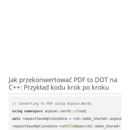
Jak przekonwertować PDF to DOT na
C++: Przykład kodu krok po kroku
// Converting to PDF using Aspose.Words
using
namespace
auto
 requestSaveOptionsData = std::make_shared< aspose::wo
requestSaveOptionsData->
setFileName
(std::make_shared< std