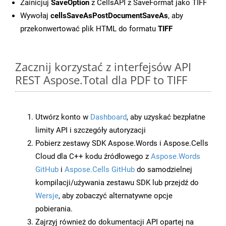
Zainicjuj
SaveOption
z CellsAPI z SaveFormat jako TIFF
Wywołaj
cellsSaveAsPostDocumentSaveAs
, aby
przekonwertować plik HTML do formatu
TIFF
Zacznij korzystać z interfejsów API
REST Aspose.Total dla PDF to TIFF
Utwórz konto w
Dashboard
, aby uzyskać bezpłatne
limity API i szczegóły autoryzacji
Pobierz zestawy SDK Aspose.Words i Aspose.Cells
Cloud dla C++ kodu źródłowego z
Aspose.Words
GitHub
i
Aspose.Cells GitHub
do samodzielnej
kompilacji/używania zestawu SDK lub przejdź do
Wersje
, aby zobaczyć alternatywne opcje
pobierania.
Zajrzyj również do dokumentacji API opartej na