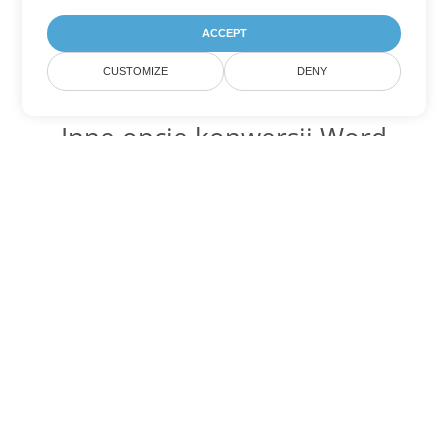
ACCEPT
CUSTOMIZE
DENY
Inne opcje konwersji Word
Konwertuj PDF na DOC
DOC:
Microsoft Word Binary Format
Konwertuj PDF na DOT
DOT:
Microsoft Word Template Files
Konwertuj PDF na DOCX
DOCX:
Office 2007+ Word Document
Konwertuj PDF na DOCM