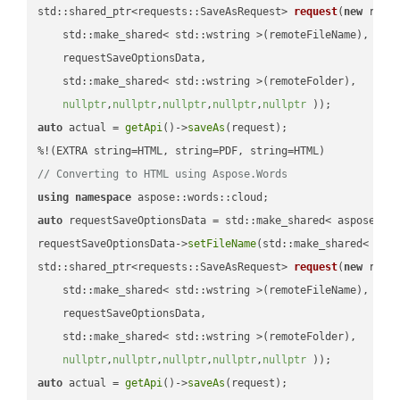
std::shared_ptr<requests::SaveAsRequest> 
request
(
new
 reque
    std::make_shared< std::wstring >(remoteFileName),

    requestSaveOptionsData,

    std::make_shared< std::wstring >(remoteFolder),

nullptr
,
nullptr
,
nullptr
,
nullptr
,
nullptr
 ))
auto
 actual = 
getApi
()->
saveAs
(request);

// Converting to HTML using Aspose.Words
using
namespace
auto
 requestSaveOptionsData = std::make_shared< aspose::wo
requestSaveOptionsData->
setFileName
(std::make_shared< std
std::shared_ptr<requests::SaveAsRequest> 
request
(
new
 reque
    std::make_shared< std::wstring >(remoteFileName),

    requestSaveOptionsData,

    std::make_shared< std::wstring >(remoteFolder),

nullptr
,
nullptr
,
nullptr
,
nullptr
,
nullptr
 ))
auto
 actual = 
getApi
()->
saveAs
(request);
