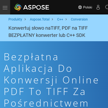
Polski
Toggle navigation
Produkty
Aspose.Total
C++
Conversion
Konwertuj słowo naTIFF, PDF na TIFF
BEZPŁATNY konwerter lub C++ SDK
Bezpłatna
Aplikacja Do
Konwersji Online
PDF To TIFF Za
Pośrednictwem