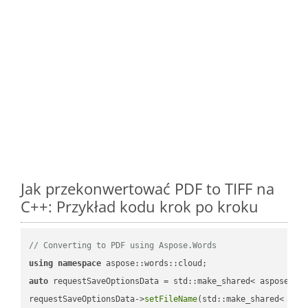
Jak przekonwertować PDF to TIFF na
C++: Przykład kodu krok po kroku
// Converting to PDF using Aspose.Words
using
namespace
auto
 requestSaveOptionsData = std::make_shared< aspose::wo
requestSaveOptionsData->
setFileName
(std::make_shared< std