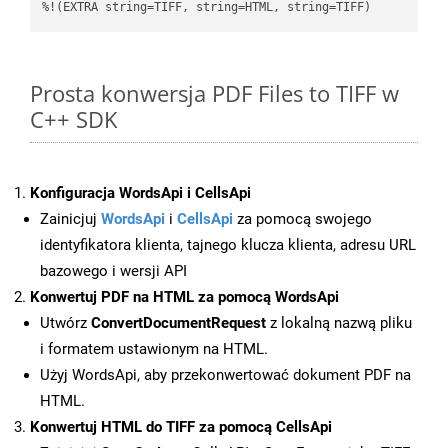
%!(EXTRA string=TIFF, string=HTML, string=TIFF)
Prosta konwersja PDF Files to TIFF w
C++ SDK
Konfiguracja WordsApi i CellsApi
Zainicjuj
WordsApi
i
CellsApi
za pomocą swojego
identyfikatora klienta, tajnego klucza klienta, adresu URL
bazowego i wersji API
Konwertuj PDF na HTML za pomocą WordsApi
Utwórz
ConvertDocumentRequest
z lokalną nazwą pliku
i formatem ustawionym na HTML.
Użyj WordsApi, aby przekonwertować dokument PDF na
HTML.
Konwertuj HTML do TIFF za pomocą CellsApi