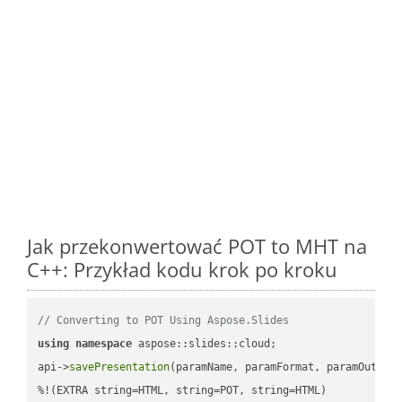
Jak przekonwertować POT to MHT na
C++: Przykład kodu krok po kroku
// Converting to POT Using Aspose.Slides
using
namespace
 aspose::slides::cloud;            

api->
savePresentation
(paramName, paramFormat, paramOutPat