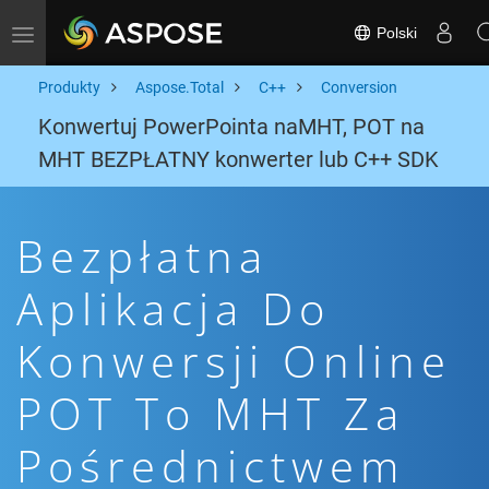
Polski
Toggle navigation
Produkty
Aspose.Total
C++
Conversion
Konwertuj PowerPointa naMHT, POT na
MHT BEZPŁATNY konwerter lub C++ SDK
Bezpłatna
Aplikacja Do
Konwersji Online
POT To MHT Za
Pośrednictwem