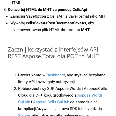
HTML.
Konwertuj HTML do MHT za pomocą CellsApi
Zainicjuj
SaveOption
z CellsAPI z SaveFormat jako MHT
Wywołaj
cellsSaveAsPostDocumentSaveAs
, aby
przekonwertować plik HTML do formatu
MHT
Zacznij korzystać z interfejsów API
REST Aspose.Total dla POT to MHT
Utwórz konto w
Dashboard
, aby uzyskać bezpłatne
limity API i szczegóły autoryzacji
Pobierz zestawy SDK Aspose.Words i Aspose.Cells
Cloud dla C++ kodu źródłowego z
Aspose.Words
GitHub
i
Aspose.Cells GitHub
do samodzielnej
kompilacji/używania zestawu SDK lub przejdź do
Wersje
, aby zobaczyć alternatywne opcje