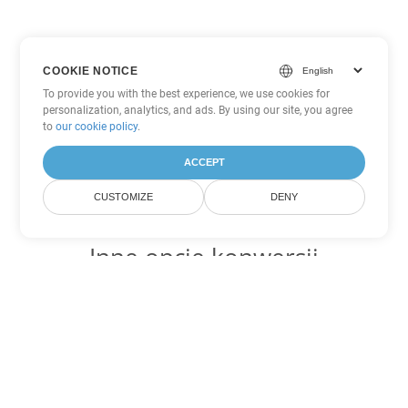
COOKIE NOTICE
To provide you with the best experience, we use cookies for
personalization, analytics, and ads. By using our site, you agree
to
our cookie policy
.
ACCEPT
CUSTOMIZE
DENY
Inne opcje konwersji
PowerPoint
Konwertuj POT na DOC
DOC:
Microsoft Word Binary Format
Konwertuj POT na DOT