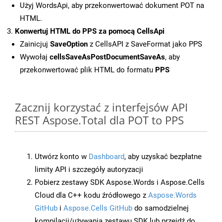
Użyj WordsApi, aby przekonwertować dokument POT na
HTML.
Konwertuj HTML do PPS za pomocą CellsApi
Zainicjuj
SaveOption
z CellsAPI z SaveFormat jako PPS
Wywołaj
cellsSaveAsPostDocumentSaveAs
, aby
przekonwertować plik HTML do formatu
PPS
Zacznij korzystać z interfejsów API
REST Aspose.Total dla POT to PPS
Utwórz konto w
Dashboard
, aby uzyskać bezpłatne
limity API i szczegóły autoryzacji
Pobierz zestawy SDK Aspose.Words i Aspose.Cells
Cloud dla C++ kodu źródłowego z
Aspose.Words
GitHub
i
Aspose.Cells GitHub
do samodzielnej
kompilacji/używania zestawu SDK lub przejdź do