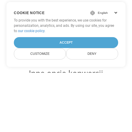
COOKIE NOTICE
To provide you with the best experience, we use cookies for
personalization, analytics, and ads. By using our site, you agree
to
our cookie policy
.
ACCEPT
CUSTOMIZE
DENY
Inne opcje konwersji
PowerPoint
Konwertuj POT na DOC
DOC:
Microsoft Word Binary Format
Konwertuj POT na DOT
DOT:
Microsoft Word Template Files