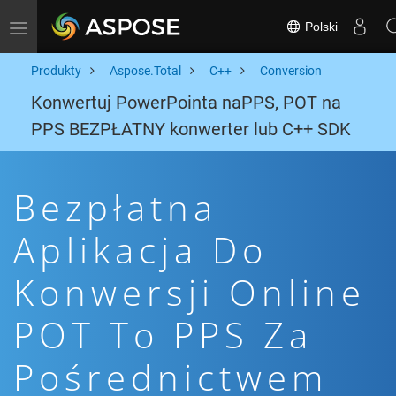
Polski
Toggle navigation
Produkty
Aspose.Total
C++
Conversion
Konwertuj PowerPointa naPPS, POT na
PPS BEZPŁATNY konwerter lub C++ SDK
Bezpłatna
Aplikacja Do
Konwersji Online
POT To PPS Za
Pośrednictwem