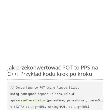
Jak przekonwertować POT to PPS na
C++: Przykład kodu krok po kroku
// Converting to POT Using Aspose.Slides
using
namespace
 aspose::slides::cloud;            

api->
savePresentation
(paramName, paramFormat, paramOutPat