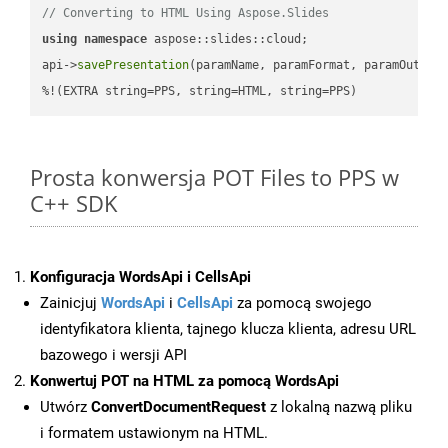
// Converting to HTML Using Aspose.Slides
using
namespace
 aspose::slides::cloud;            

api->
savePresentation
(paramName, paramFormat, paramOutPat
%!(EXTRA string=PPS, string=HTML, string=PPS)
Prosta konwersja POT Files to PPS w
C++ SDK
Konfiguracja WordsApi i CellsApi
Zainicjuj
WordsApi
i
CellsApi
za pomocą swojego
identyfikatora klienta, tajnego klucza klienta, adresu URL
bazowego i wersji API
Konwertuj POT na HTML za pomocą WordsApi
Utwórz
ConvertDocumentRequest
z lokalną nazwą pliku
i formatem ustawionym na HTML.