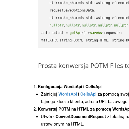
    std::make_shared< std::wstring >(remoteF
    requestSaveOptionsData,

    std::make_shared< std::wstring >(remoteF
nullptr
,
nullptr
,
nullptr
,
nullptr
,
nullptr
auto
 actual = 
getApi
()->
saveAs
(request);

%!(EXTRA string=DOCM, string=HTML, string=D
Prosta konwersja POTM Files
Konfiguracja WordsApi i CellsApi
Zainicjuj
WordsApi
i
CellsApi
za pomocą swojeg
tajnego klucza klienta, adresu URL bazowego i
Konwertuj POTM na HTML za pomocą WordsAp
Utwórz
ConvertDocumentRequest
z lokalną n
ustawionym na HTML.