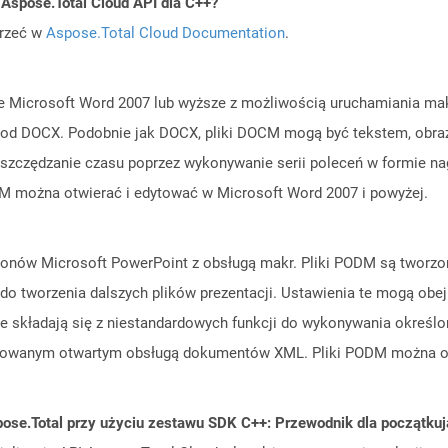
 Aspose.Total Cloud API dla C++?
jrzeć w
Aspose.Total Cloud Documentation
.
Microsoft Word 2007 lub wyższe z możliwością uruchamiania makr
d DOCX. Podobnie jak DOCX, pliki DOCM mogą być tekstem, obrazy, t
szczędzanie czasu poprzez wykonywanie serii poleceń w formie na
CM można otwierać i edytować w Microsoft Word 2007 i powyżej.
ablonów Microsoft PowerPoint z obsługą makr. Pliki PODM są tworz
o tworzenia dalszych plików prezentacji. Ustawienia te mogą obejmo
e składają się z niestandardowych funkcji do wykonywania określo
alowanym otwartym obsługą dokumentów XML. Pliki PODM można ot
ose.Total przy użyciu zestawu SDK C++: Przewodnik dla początku