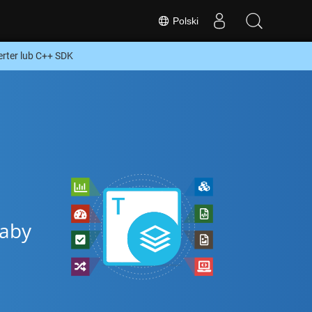
Polski
ter lub C++ SDK
 aby