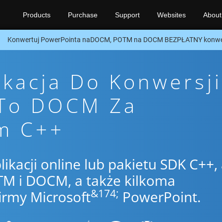
Products
Purchase
Support
Websites
About
Konwertuj PowerPointa naDOCM, POTM na DOCM BEZPŁATNY konwer
ikacja Do Konwersji
 To DOCM Za
m C++
likacji online lub pakietu SDK C++,
M i DOCM, a także kilkoma
&174;
irmy Microsoft
PowerPoint.