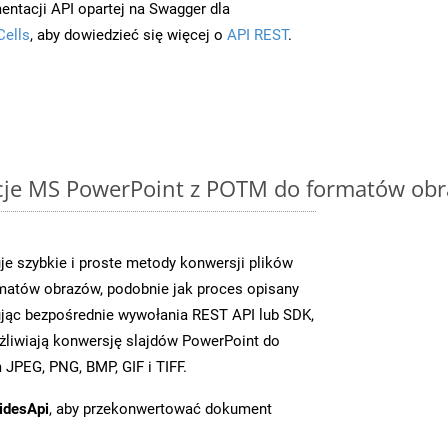
entacji API opartej na Swagger dla
Cells
, aby dowiedzieć się więcej o
API REST
.
cje MS PowerPoint z POTM do formatów obr
je szybkie i proste metody konwersji plików
matów obrazów, podobnie jak proces opisany
jąc bezpośrednie wywołania REST API lub SDK,
liwiają konwersję slajdów PowerPoint do
JPEG, PNG, BMP, GIF i TIFF.
idesApi
, aby przekonwertować dokument