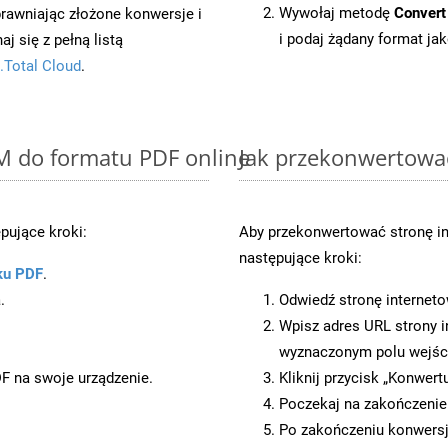
Wywołaj metodę
Convert
prawniając złożone konwersje i
i podaj żądany format jak
 się z pełną listą
.Total Cloud
.
M do formatu PDF online
Jak przekonwertowa
pujące kroki:
Aby przekonwertować stronę i
następujące kroki:
ku PDF
.
.
Odwiedź stronę internet
Wpisz adres URL strony i
wyznaczonym polu wejś
DF na swoje urządzenie.
Kliknij przycisk „Konwert
Poczekaj na zakończenie
Po zakończeniu konwersj