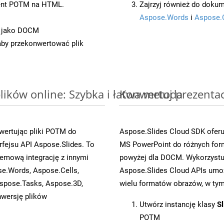
ent POTM na HTML.
Zajrzyj również do dokum
Aspose.Words
i
Aspose.
t jako DOCM
 aby przekonwertować plik
ików online: Szybka i łatwa metoda
Konwertuj prezenta
wertując pliki POTM do
Aspose.Slides Cloud SDK oferu
ejsu API Aspose.Slides. To
MS PowerPoint do różnych for
emową integrację z innymi
powyżej dla DOCM. Wykorzystu
se.Words, Aspose.Cells,
Aspose.Slides Cloud APIs umoż
spose.Tasks, Aspose.3D,
wielu formatów obrazów, w tym 
wersję plików
Utwórz instancję klasy
Sl
POTM