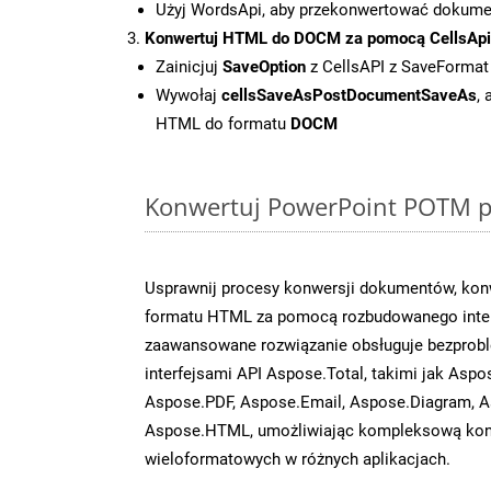
Użyj WordsApi, aby przekonwertować dokum
Konwertuj HTML do DOCM za pomocą CellsApi
Zainicjuj
SaveOption
z CellsAPI z SaveForma
Wywołaj
cellsSaveAsPostDocumentSaveAs
,
HTML do formatu
DOCM
Konwertuj PowerPoint POTM pl
Usprawnij procesy konwersji dokumentów, kon
formatu HTML za pomocą rozbudowanego interf
zaawansowane rozwiązanie obsługuje bezprobl
interfejsami API Aspose.Total, takimi jak Aspo
Aspose.PDF, Aspose.Email, Aspose.Diagram, A
Aspose.HTML, umożliwiając kompleksową kon
wieloformatowych w różnych aplikacjach.