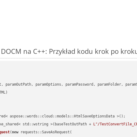
 DOCM na C++: Przykład kodu krok po krok
      

t, paramOutPath, paramOptions, paramPassword, paramFolder, param
red< aspose::words::cloud::models::HtmlSaveOptionsData >();

ke_shared< std::wstring >(baseTestOutPath + 
L"/TestConvertFile_C
quest
(
new
 requests::SaveAsRequest(
