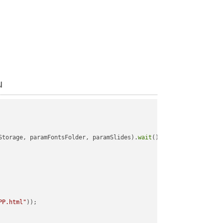
u
Storage, paramFontsFolder, paramSlides).
wait
();

PP.html"