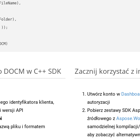
ileName),

older),

 ))
OCM)
 to DOCM w C++ SDK
Zacznij korzystać z
Utwórz konto w
Dashboa
o identyfikatora klienta,
autoryzacji
 wersji API
Pobierz zestawy SDK Asp
i
źródłowego z
Aspose.Wo
azwą pliku i formatem
samodzielnej kompilacji
aby zobaczyć alternatywn