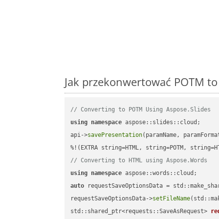
Jak przekonwertować POTM to
// Converting to POTM Using Aspose.Slides
using
namespace
 aspose::slides::cloud;      
api->
savePresentation
(paramName, paramForma
// Converting to HTML using Aspose.Words
using
namespace
auto
 requestSaveOptionsData = std::make_sha
requestSaveOptionsData->
setFileName
(std::ma
std::shared_ptr<requests::SaveAsRequest> 
re