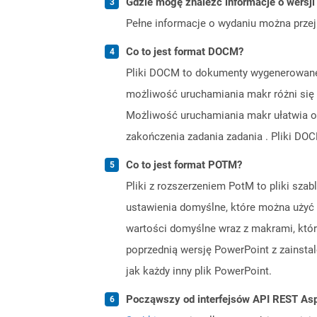
Gdzie mogę znaleźć informacje o wersji
Pełne informacje o wydaniu można prze
Co to jest format DOCM?
Pliki DOCM to dokumenty wygenerowane 
możliwość uruchamiania makr różni się o
Możliwość uruchamiania makr ułatwia o
zakończenia zadania zadania . Pliki DO
Co to jest format POTM?
Pliki z rozszerzeniem PotM to pliki sz
ustawienia domyślne, które można użyć d
wartości domyślne wraz z makrami, któr
poprzednią wersję PowerPoint z zainst
jak każdy inny plik PowerPoint.
Począwszy od interfejsów API REST Asp