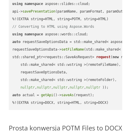
using
namespace
 aspose::slides::cloud;            

api->
savePresentation
(paramName, paramFormat, paramOutPat
// Converting to HTML using Aspose.Words
using
namespace
auto
 requestSaveOptionsData = std::make_shared< aspose::wo
requestSaveOptionsData->
setFileName
(std::make_shared< std
std::shared_ptr<requests::SaveAsRequest> 
request
(
new
 reque
    std::make_shared< std::wstring >(remoteFileName),

    requestSaveOptionsData,

    std::make_shared< std::wstring >(remoteFolder),

nullptr
,
nullptr
,
nullptr
,
nullptr
,
nullptr
 ))
auto
 actual = 
getApi
()->
saveAs
(request);

%!(EXTRA string=DOCX, string=HTML, string=DOCX)
Prosta konwersja POTM Files to DOCX