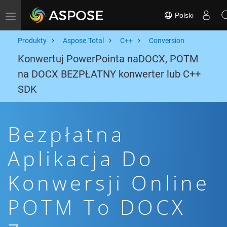
Polski
Toggle navigation
Produkty
Aspose.Total
C++
Conversion
Konwertuj PowerPointa naDOCX, POTM
na DOCX BEZPŁATNY konwerter lub C++
SDK
Bezpłatna
Aplikacja Do
Konwersji Online
POTM To DOCX