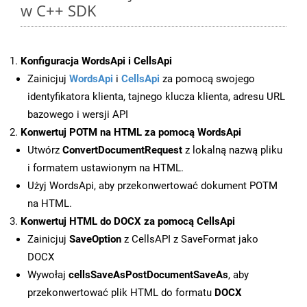
w C++ SDK
Konfiguracja WordsApi i CellsApi
Zainicjuj
WordsApi
i
CellsApi
za pomocą swojego
identyfikatora klienta, tajnego klucza klienta, adresu URL
bazowego i wersji API
Konwertuj POTM na HTML za pomocą WordsApi
Utwórz
ConvertDocumentRequest
z lokalną nazwą pliku
i formatem ustawionym na HTML.
Użyj WordsApi, aby przekonwertować dokument POTM
na HTML.
Konwertuj HTML do DOCX za pomocą CellsApi
Zainicjuj
SaveOption
z CellsAPI z SaveFormat jako
DOCX
Wywołaj
cellsSaveAsPostDocumentSaveAs
, aby
przekonwertować plik HTML do formatu
DOCX