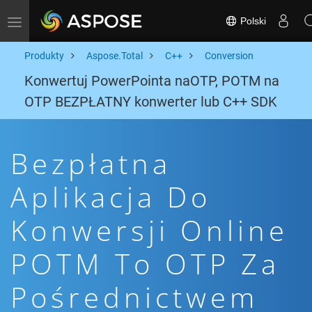
Polski
Toggle navigation
Produkty
Aspose.Total
C++
Conversion
Konwertuj PowerPointa naOTP, POTM na
OTP BEZPŁATNY konwerter lub C++ SDK
Bezpłatna
Aplikacja Do
Konwersji Online
POTM To OTP Za
Pośrednictwem