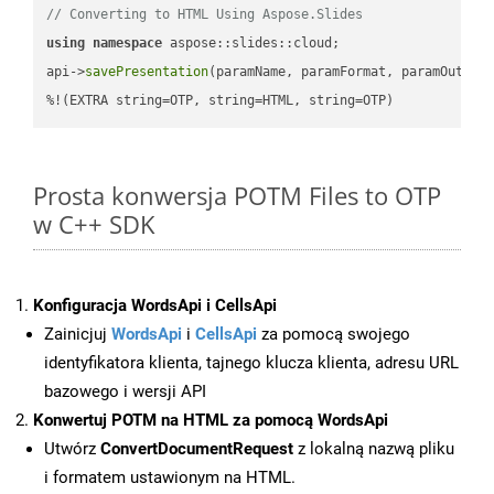
// Converting to HTML Using Aspose.Slides
using
namespace
 aspose::slides::cloud;            

api->
savePresentation
(paramName, paramFormat, paramOutPat
%!(EXTRA string=OTP, string=HTML, string=OTP)
Prosta konwersja POTM Files to OTP
w C++ SDK
Konfiguracja WordsApi i CellsApi
Zainicjuj
WordsApi
i
CellsApi
za pomocą swojego
identyfikatora klienta, tajnego klucza klienta, adresu URL
bazowego i wersji API
Konwertuj POTM na HTML za pomocą WordsApi
Utwórz
ConvertDocumentRequest
z lokalną nazwą pliku
i formatem ustawionym na HTML.