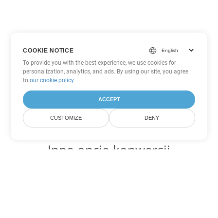
COOKIE NOTICE
To provide you with the best experience, we use cookies for
personalization, analytics, and ads. By using our site, you agree
to
our cookie policy
.
ACCEPT
CUSTOMIZE
DENY
Inne opcje konwersji
PowerPoint
Konwertuj POTM na DOC
DOC:
Microsoft Word Binary Format