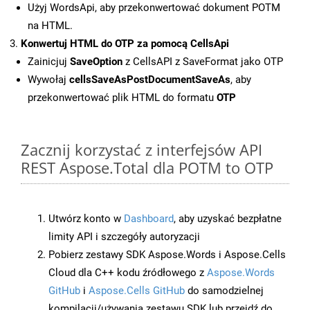
Użyj WordsApi, aby przekonwertować dokument POTM
na HTML.
Konwertuj HTML do OTP za pomocą CellsApi
Zainicjuj
SaveOption
z CellsAPI z SaveFormat jako OTP
Wywołaj
cellsSaveAsPostDocumentSaveAs
, aby
przekonwertować plik HTML do formatu
OTP
Zacznij korzystać z interfejsów API
REST Aspose.Total dla POTM to OTP
Utwórz konto w
Dashboard
, aby uzyskać bezpłatne
limity API i szczegóły autoryzacji
Pobierz zestawy SDK Aspose.Words i Aspose.Cells
Cloud dla C++ kodu źródłowego z
Aspose.Words
GitHub
i
Aspose.Cells GitHub
do samodzielnej
kompilacji/używania zestawu SDK lub przejdź do