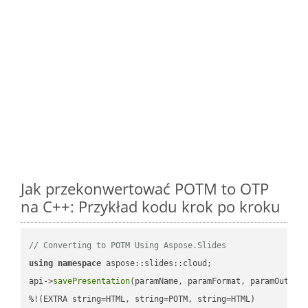
Jak przekonwertować POTM to OTP
na C++: Przykład kodu krok po kroku
// Converting to POTM Using Aspose.Slides
using
namespace
 aspose::slides::cloud;            

api->
savePresentation
(paramName, paramFormat, paramOutPat