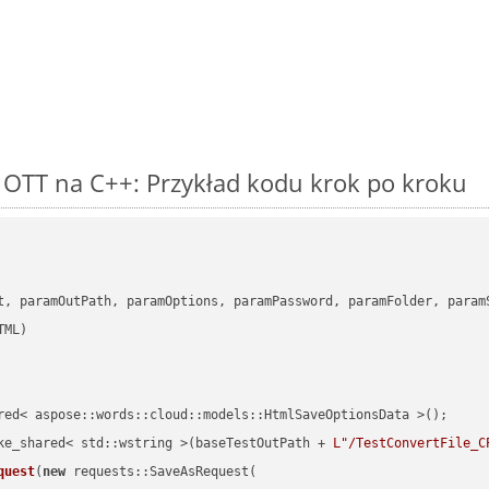
OTT na C++: Przykład kodu krok po kroku
      

t, paramOutPath, paramOptions, paramPassword, paramFolder, param
red< aspose::words::cloud::models::HtmlSaveOptionsData >();

ke_shared< std::wstring >(baseTestOutPath + 
L"/TestConvertFile_C
quest
(
new
 requests::SaveAsRequest(
