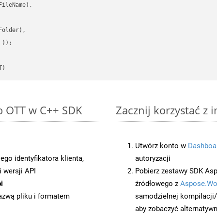
ileName),

older),

 ))
T)
to OTT w C++ SDK
Zacznij korzystać z 
Utwórz konto w
Dashboa
o identyfikatora klienta,
autoryzacji
 wersji API
Pobierz zestawy SDK Asp
i
źródłowego z
Aspose.Wo
azwą pliku i formatem
samodzielnej kompilacji
aby zobaczyć alternatywn