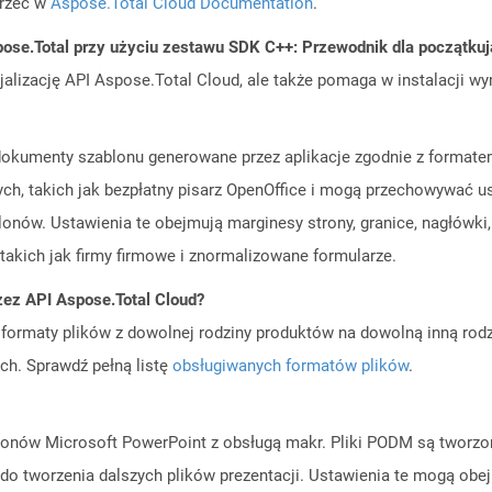
jrzeć w
Aspose.Total Cloud Documentation
.
ose.Total przy użyciu zestawu SDK C++: Przewodnik dla początku
cjalizację API Aspose.Total Cloud, ale także pomaga w instalacji w
ą dokumenty szablonu generowane przez aplikacje zgodnie z forma
ch, takich jak bezpłatny pisarz OpenOffice i mogą przechowywać u
ów. Ustawienia te obejmują marginesy strony, granice, nagłówki, s
takich jak firmy firmowe i znormalizowane formularze.
zez API Aspose.Total Cloud?
ormaty plików z dowolnej rodziny produktów na dowolną inną rodz
ch. Sprawdź pełną listę
obsługiwanych formatów plików
.
ablonów Microsoft PowerPoint z obsługą makr. Pliki PODM są tworz
o tworzenia dalszych plików prezentacji. Ustawienia te mogą obejmo