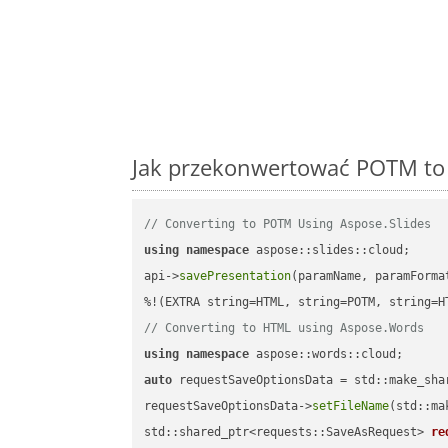
Jak przekonwertować POTM to 
// Converting to POTM Using Aspose.Slides
using
namespace
 aspose::slides::cloud;      
api->
savePresentation
(paramName, paramForma
// Converting to HTML using Aspose.Words
using
namespace
auto
 requestSaveOptionsData = std::make_sha
requestSaveOptionsData->
setFileName
(std::ma
std::shared_ptr<requests::SaveAsRequest> 
re