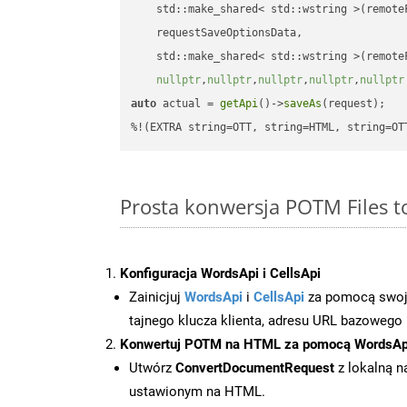
    std::make_shared< std::wstring >(remoteF
    requestSaveOptionsData,

    std::make_shared< std::wstring >(remoteF
nullptr
,
nullptr
,
nullptr
,
nullptr
,
nullptr
auto
 actual = 
getApi
()->
saveAs
(request);

%!(EXTRA string=OTT, string=HTML, string=OT
Prosta konwersja POTM Files 
Konfiguracja WordsApi i CellsApi
Zainicjuj
WordsApi
i
CellsApi
za pomocą swojeg
tajnego klucza klienta, adresu URL bazowego i
Konwertuj POTM na HTML za pomocą WordsAp
Utwórz
ConvertDocumentRequest
z lokalną n
ustawionym na HTML.