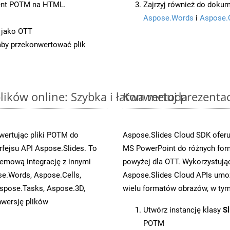
ent POTM na HTML.
Zajrzyj również do dokum
Aspose.Words
i
Aspose.
 jako OTT
 aby przekonwertować plik
ików online: Szybka i łatwa metoda
Konwertuj prezenta
wertując pliki POTM do
Aspose.Slides Cloud SDK oferu
ejsu API Aspose.Slides. To
MS PowerPoint do różnych for
emową integrację z innymi
powyżej dla OTT. Wykorzystują
se.Words, Aspose.Cells,
Aspose.Slides Cloud APIs umoż
spose.Tasks, Aspose.3D,
wielu formatów obrazów, w tym 
wersję plików
Utwórz instancję klasy
Sl
POTM