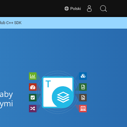
Polski
lub C++ SDK
 aby
nymi