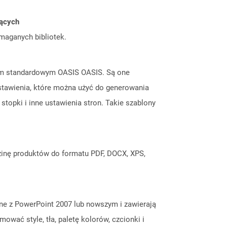
jących
ymaganych bibliotek.
tem standardowym OASIS OASIS. Są one
stawienia, które można użyć do generowania
topki i inne ustawienia stron. Takie szablony
inę produktów do formatu PDF, DOCX, XPS,
one z PowerPoint 2007 lub nowszym i zawierają
wać style, tła, paletę kolorów, czcionki i