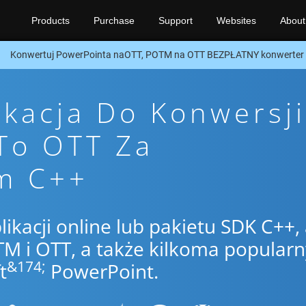
Products
Purchase
Support
Websites
About
Konwertuj PowerPointa naOTT, POTM na OTT BEZPŁATNY konwerter 
ikacja Do Konwersji
To OTT Za
m C++
likacji online lub pakietu SDK C++,
 i OTT, a także kilkoma popular
&174;
t
PowerPoint.