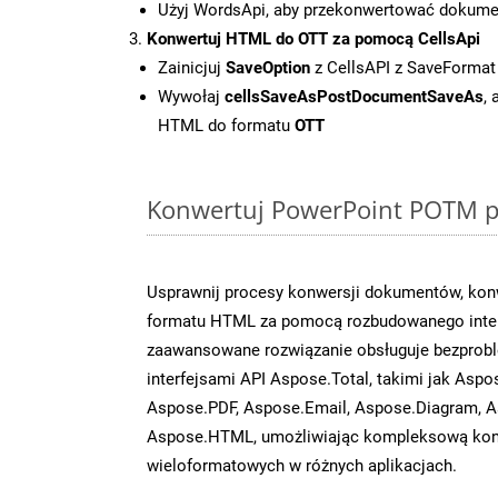
Użyj WordsApi, aby przekonwertować dokum
Konwertuj HTML do OTT za pomocą CellsApi
Zainicjuj
SaveOption
z CellsAPI z SaveFormat
Wywołaj
cellsSaveAsPostDocumentSaveAs
,
HTML do formatu
OTT
Konwertuj PowerPoint POTM pl
Usprawnij procesy konwersji dokumentów, kon
formatu HTML za pomocą rozbudowanego interf
zaawansowane rozwiązanie obsługuje bezprobl
interfejsami API Aspose.Total, takimi jak Aspo
Aspose.PDF, Aspose.Email, Aspose.Diagram, A
Aspose.HTML, umożliwiając kompleksową kon
wieloformatowych w różnych aplikacjach.