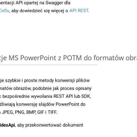
entacji API opartej na Swagger dla
Cells
, aby dowiedzieć się więcej o
API REST
.
cje MS PowerPoint z POTM do formatów obr
je szybkie i proste metody konwersji plików
matów obrazów, podobnie jak proces opisany
c bezpośrednie wywołania REST API lub SDK,
liwiają konwersję slajdów PowerPoint do
JPEG, PNG, BMP, GIF i TIFF.
idesApi
, aby przekonwertować dokument