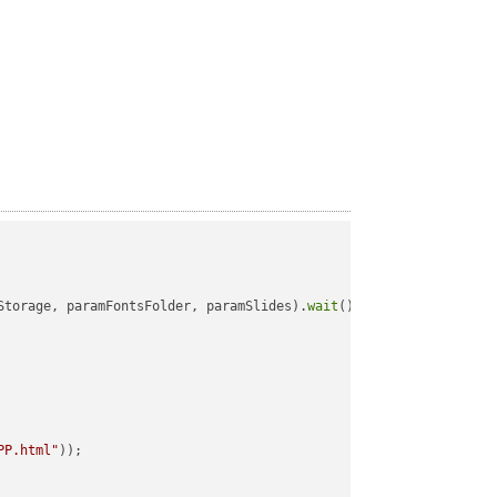
Storage, paramFontsFolder, paramSlides).
wait
();

PP.html"