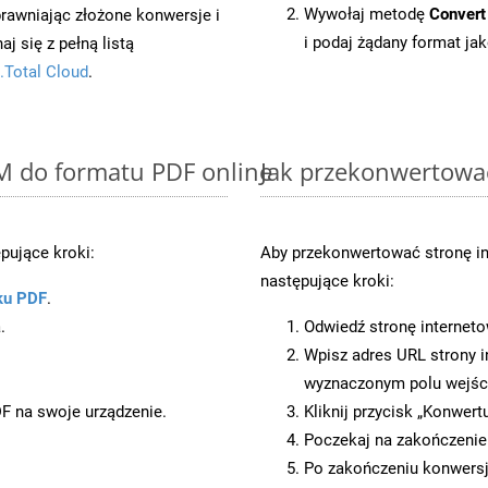
Wywołaj metodę
Convert
prawniając złożone konwersje i
i podaj żądany format jak
 się z pełną listą
.Total Cloud
.
M do formatu PDF online
Jak przekonwertowa
pujące kroki:
Aby przekonwertować stronę i
następujące kroki:
ku PDF
.
.
Odwiedź stronę internet
Wpisz adres URL strony i
wyznaczonym polu wejś
DF na swoje urządzenie.
Kliknij przycisk „Konwert
Poczekaj na zakończenie
Po zakończeniu konwersji