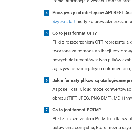
Pełne informacje o wydaniu można prze
Począwszy od interfejsów API REST Asp
Szybki start
nie tylko prowadzi przez ini
Co to jest format OTT?
Pliki z rozszerzeniem OTT reprezentuj
tworzone za pomocą aplikacji edytorowy
nowych dokumentów z tych plików szablon
są używane w oficjalnych dokumentach, 
Jakie formaty plików są obsługiwane pr
Aspose.Total Cloud może konwertować f
obrazu (TIFF, JPEG, PNG BMP), MD i inny
Co to jest format POTM?
Pliki z rozszerzeniem PotM to pliki sz
ustawienia domyślne, które można użyć d